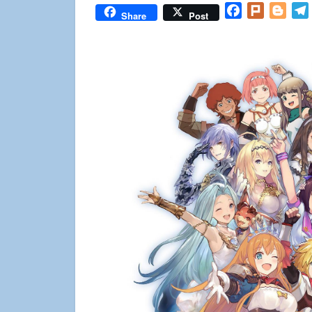
Facebook
Plurk
Blog
Share
Post