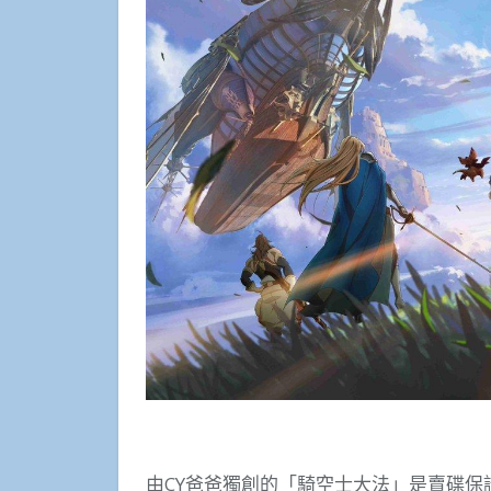
由CY爸爸獨創的「騎空士大法」是賣碟