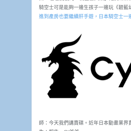
騎空士可是能夠一邊生孩子一邊玩《碧藍
進到產房也要繼續肝手遊，日本騎空士一
師：今天我們講賣碟。近年日本動畫業界