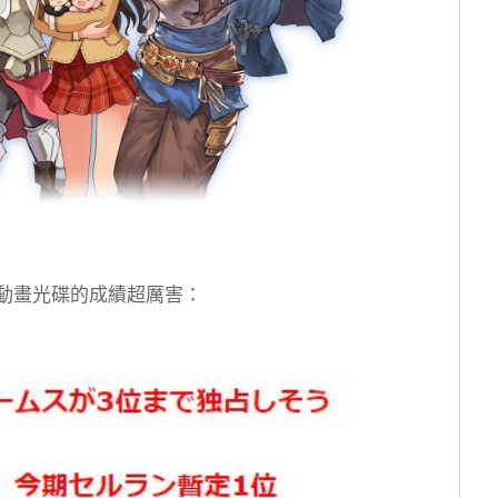
賣動畫光碟的成績超厲害：