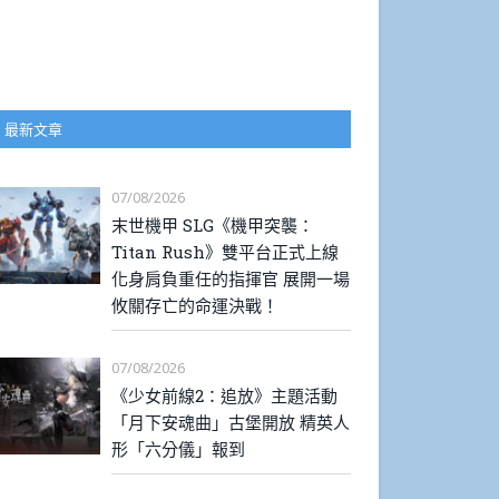
最新文章
07/08/2026
末世機甲 SLG《機甲突襲：
Titan Rush》雙平台正式上線
化身肩負重任的指揮官 展開一場
攸關存亡的命運決戰！
07/08/2026
《少女前線2：追放》主題活動
「月下安魂曲」古堡開放 精英人
形「六分儀」報到