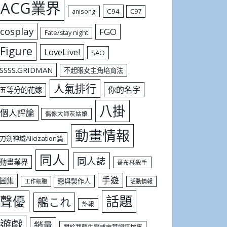
ACG業界
C94
C97
anisong
cosplay
FGO
Fate/stay night
Figure
LoveLive!
SAO
SSSS.GRIDMAN
不起眼女主角培育法
人氣排行
你的名字
五等分的花嫁
八掛
個人評論
偶像大師灰姑娘
動畫情報
刀劍神域Alicization篇
同人
同人誌
動畫業界
哥布林殺手
手遊
圖集
戀與製作人
工作細胞
活動情報
話題
聲優
艦これ
訃報
遊戲
銷量
關於我轉生變成史萊姆這檔事