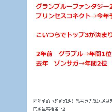
兩年前的《碧藍幻想》憑著買光碟送遊戲素材
的銷量霸權第1位