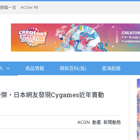
總編一言
ACGer FB
人
商品情報
萌新百科(仮)
星海航路
，日本網友發現Cygames近年賣動
ACGN
,
動畫
,
新聞動態