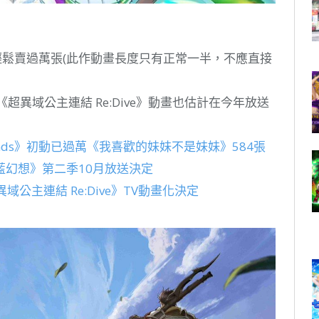
s》也輕鬆賣過萬張(此作動畫長度只有正常一半，不應直接
超異域公主連結 Re:Dive》動畫也估計在今年放送
iends》初動已過萬《我喜歡的妹妹不是妹妹》584張
幻想》第二季10月放送決定
公主連結 Re:Dive》TV動畫化決定