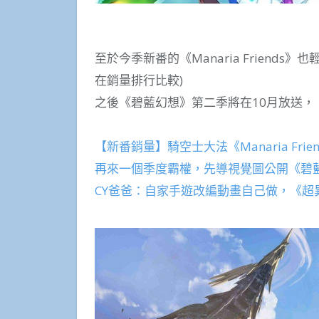
至於今季新番的《Manaria Friend
在銷量排行比較)
之後《碧藍幻想》第二季將在10月放送，《
【新番銷量】騎空士大法《Manaria Fr
再來一個季度霸權，先導視覺圖公開《碧藍
CY爸爸：自家手遊改編動畫自己做，《超異域