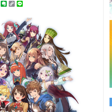
ger
Telegram
Evernote
Copy
Line
Link