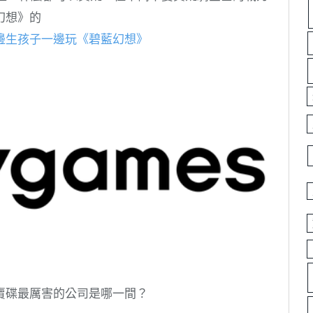
幻想》的
邊生孩子一邊玩《碧藍幻想》
賣碟最厲害的公司是哪一間？