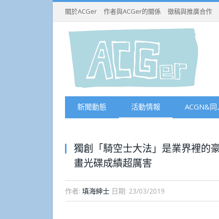
關於ACGer
作者與ACGer的關係
徵稿與推廣合作
新聞動態
活動情報
ACGN&同
獨創「騎空士大法」是業界裡的豪傑
畫光碟成績超厲害
作者:
填海紳士
日期:
23/03/2019