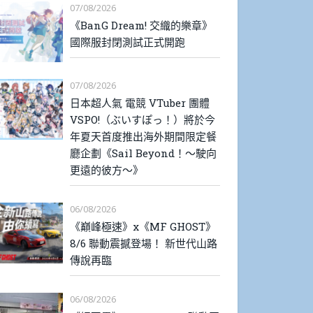
07/08/2026
《BanG Dream! 交織的樂章》
國際服封閉測試正式開跑
07/08/2026
日本超人氣 電競 VTuber 團體
VSPO!（ぶいすぽっ！）將於今
年夏天首度推出海外期間限定餐
廳企劃《Sail Beyond！～駛向
更遠的彼方～》
06/08/2026
《巔峰極速》x《MF GHOST》
8/6 聯動震撼登場！ 新世代山路
傳說再臨
06/08/2026