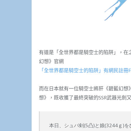
有道是「全世界都是騎空士的陷阱」，在
幻想》官網
「全世界都是騎空士的陷阱」有網民註冊F
而在日本就有一位騎空士將肝《碧藍幻想
想》，既收獲了最終突破的SSR武器光劍
本日、シュバ剣(5凸)と娘(3244