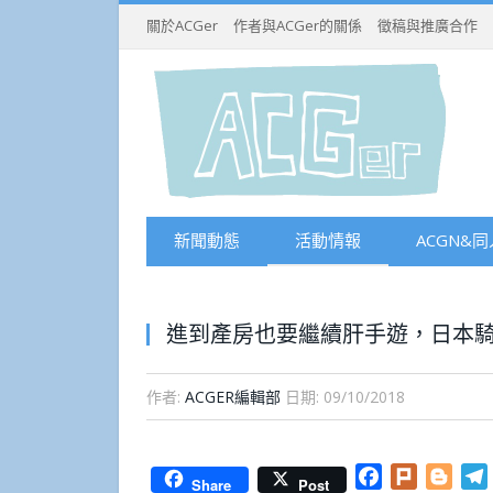
關於ACGer
作者與ACGer的關係
徵稿與推廣合作
新聞動態
活動情報
ACGN&同
進到產房也要繼續肝手遊，日本
作者:
ACGER編輯部
日期:
09/10/2018
Facebook
Plurk
Blog
Share
Post