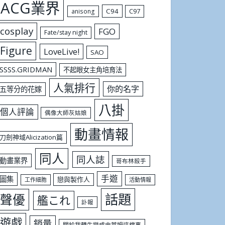
ACG業界
C94
C97
anisong
cosplay
FGO
Fate/stay night
Figure
LoveLive!
SAO
SSSS.GRIDMAN
不起眼女主角培育法
人氣排行
你的名字
五等分的花嫁
八掛
個人評論
偶像大師灰姑娘
動畫情報
刀劍神域Alicization篇
同人
同人誌
動畫業界
哥布林殺手
手遊
圖集
戀與製作人
工作細胞
活動情報
話題
聲優
艦これ
訃報
遊戲
銷量
關於我轉生變成史萊姆這檔事