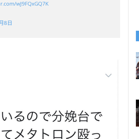
ter.com/wJ9FQxGQ7K
0月8日