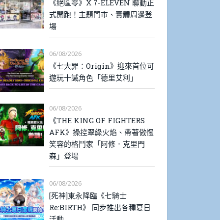
《絕區零》X 7-ELEVEN 聯動正
式開跑！主題門市、實體周邊登
場
06/08/2026
《七大罪：Origin》迎來首位可
遊玩十誡角色「德里艾利」
06/08/2026
《THE KING OF FIGHTERS
AFK》操控翠綠火焰、帶著傲慢
笑容的格鬥家「阿修．克里門
森」登場
06/08/2026
[死神]東永降臨《七騎士
Re:BIRTH》 同步推出各種夏日
活動