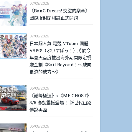
07/08/2026
《BanG Dream! 交織的樂章》
國際服封閉測試正式開跑
07/08/2026
日本超人氣 電競 VTuber 團體
VSPO!（ぶいすぽっ！）將於今
年夏天首度推出海外期間限定餐
廳企劃《Sail Beyond！～駛向
更遠的彼方～》
06/08/2026
《巔峰極速》x《MF GHOST》
8/6 聯動震撼登場！ 新世代山路
傳說再臨
06/08/2026