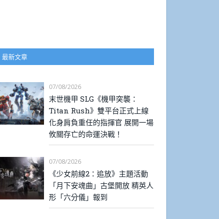
最新文章
07/08/2026
末世機甲 SLG《機甲突襲：
Titan Rush》雙平台正式上線
化身肩負重任的指揮官 展開一場
攸關存亡的命運決戰！
07/08/2026
《少女前線2：追放》主題活動
「月下安魂曲」古堡開放 精英人
形「六分儀」報到