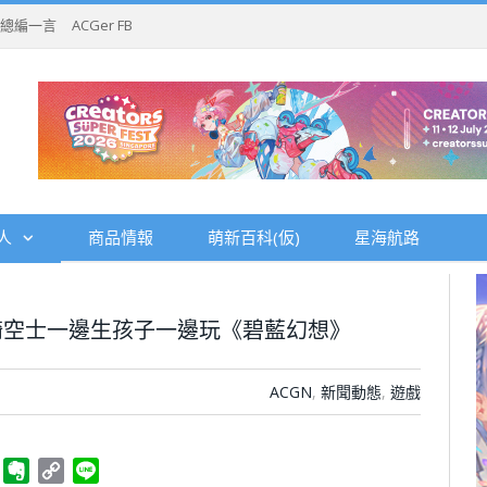
總編一言
ACGer FB
人
商品情報
萌新百科(仮)
星海航路
騎空士一邊生孩子一邊玩《碧藍幻想》
ACGN
,
新聞動態
,
遊戲
ger
Telegram
Evernote
Copy
Line