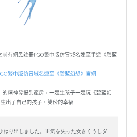
之前有網民註冊FGO繁中版仿冒域名連至手遊《碧藍
GO繁中版仿冒域名連至《碧藍幻想》官網
》的精神發揚到產房，一邊生孩子一邊玩《碧藍幻
又生出了自己的孩子，雙份的幸福
ｇ)をひねり出しました。正気を失った女きくうしダ