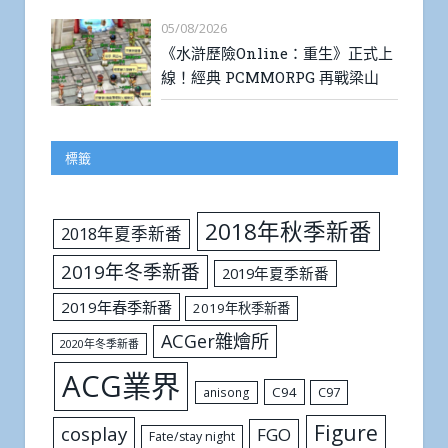
05/08/2026
《水滸歷險Online：重生》正式上
線！經典 PCMMORPG 再戰梁山
標籤
2018年秋季新番
2018年夏季新番
2019年冬季新番
2019年夏季新番
2019年春季新番
2019年秋季新番
ACGer雜燴所
2020年冬季新番
ACG業界
C94
C97
anisong
Figure
cosplay
FGO
Fate/stay night