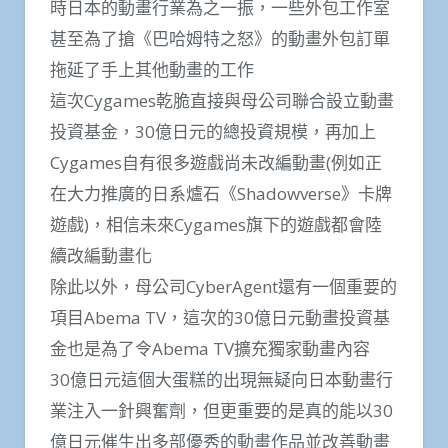
時日本的動畫行業為之一振，一些外包工作室
甚至為了搶《巴哈姆特之怒》的動畫外包訂單
拖延了手上其他動畫的工作
這次Cygames乾脆直接與母公司聯合設立動畫
投資基金，30億日元的總投資規模，再加上
Cygames自有很多遊戲尚未改編動畫(例如正
在大力推廣的日系爐石《Shadowverse》卡牌
遊戲)，相信未來Cygames旗下的遊戲都會陸
續改編動畫化
除此以外，母公司Cyber​​Agent還有一個重要的
項目Abema TV，這次的30億日元動畫投資基
金也是為了令Abema TV擴充獨家動畫內容
30億日元這個大蛋糕的出現無疑向日本動畫行
業注入一針興奮劑，但更重要的是真的能以30
億日元催生出多部優秀的動畫作品並改善動畫