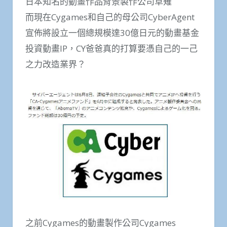
日本知名的動畫作品背景製作公司草薙
而現在Cygames和自己的母公司Cyber​​Agent
宣佈將設立一個總規模達30億日元的動畫基金
投資動畫IP，CY爸爸真的打算要憑自己的一己
之力改造業界？
之前Cygames的動畫製作公司Cygames