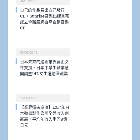
06/10/2018
自己的作品音樂自己發行
CD，Sunrise音樂出版業務
成立全新廠牌自產自銷音樂
CD
09/09/2018
日本未來的繪圖業界要由女
性支撐，日本中學生職業意
向調查14%女生選繪圖職業
15/08/2018
【業界還未崩潰】2017年日
本動畫製作公司全體收入創
新高，平均年收入重回8億
日元