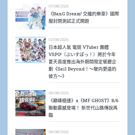
07/08/2026
《BanG Dream! 交織的樂章》國際
服封閉測試正式開跑
07/08/2026
日本超人氣 電競 VTuber 團體
VSPO!（ぶいすぽっ！）將於今年
夏天首度推出海外期間限定餐廳企
劃《Sail Beyond！～駛向更遠的
彼方～》
06/08/2026
《巔峰極速》x《MF GHOST》8/6
聯動震撼登場！ 新世代山路傳說再
臨
06/08/2026