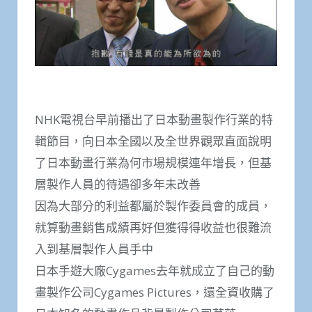
NHK電視台早前播出了日本動畫製作行業的特
輯節目，向日本全國以及全世界觀眾直面說明
了日本動畫行業為何市場規模連年增長，但基
層製作人員的待遇卻多年未改善
因為大部分的利益都屬於製作委員會的成員，
就算動畫銷售成績再好但獲得得收益也很難流
入到基層製作人員手中
日本手遊大廠Cygames去年就成立了自己的動
畫製作公司Cygames Pictures，還全資收購了