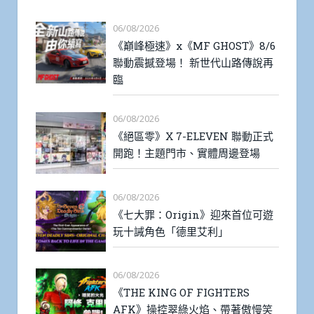
06/08/2026
《巔峰極速》x《MF GHOST》8/6
聯動震撼登場！ 新世代山路傳說再
臨
06/08/2026
《絕區零》X 7-ELEVEN 聯動正式
開跑！主題門市、實體周邊登場
06/08/2026
《七大罪：Origin》迎來首位可遊
玩十誡角色「德里艾利」
06/08/2026
《THE KING OF FIGHTERS
AFK》操控翠綠火焰、帶著傲慢笑