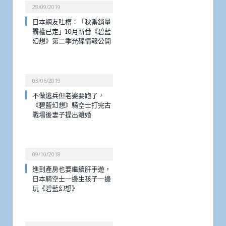
28/09/2019
日本網友吐槽：「秋番銷量
霸權已定」10月新番《碧藍
幻想》第二季光碟情報公開
03/06/2019
不做逃兵但老婆要跑了，
《碧藍幻想》騎空士打完古
戰場後妻子提出離婚
09/10/2018
進到產房也要繼續肝手遊，
日本騎空士一邊生孩子一邊
玩《碧藍幻想》