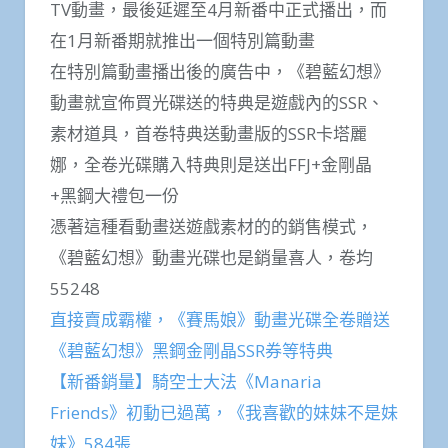
TV動畫，最後延遲至4月新番中正式播出，而
在1月新番期就推出一個特別篇動畫
在特別篇動畫播出後的廣告中，《碧藍幻想》
動畫就宣佈買光碟送的特典是遊戲內的SSR、
素材道具，首卷特典送動畫版的SSR卡塔麗
娜，全卷光碟購入特典則是送出FFJ+金剛晶
+黑鋼大禮包一份
憑著這種看動畫送遊戲素材的的銷售模式，
《碧藍幻想》動畫光碟也是銷量喜人，卷均
55248
直接賣成霸權，《賽馬娘》動畫光碟全卷贈送
《碧藍幻想》黑鋼金剛晶SSR券等特典
【新番銷量】騎空士大法《Manaria
Friends》初動已過萬，《我喜歡的妹妹不是妹
妹》584張