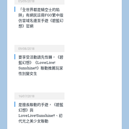
05/09/2018
「全世界都是騎空士的陷
阱」有網民註冊FGO繁中版
仿冒域名連至手遊《碧藍幻
想》官網
09/08/2018
要享受活動請先性轉，《碧
藍幻想》《LoveLive!
Sunshine!!》聯動推薦玩家
性別變女生
16/07/2018
是擅長聯動的手遊，《碧藍
幻想》與
LoveLive!Sunshine!!、初
代光之美少女聯動