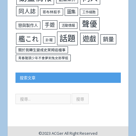
同人誌
圖集
哥布林殺手
工作細胞
聲優
手遊
戀與製作人
活動情報
話題
遊戲
艦これ
銷量
訃報
關於我轉生變成史萊姆這檔事
青春豬頭少年不會夢到兔女郎學姐
搜索文章
©2023 ACGer All Right Reserved