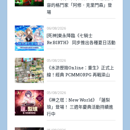
容的格鬥家「阿修．克里門森」登
場
06/08/2026
[死神]東永降臨《七騎士
Re:BIRTH》 同步推出各種夏日活動
05/08/2026
《水滸歷險Online：重生》正式上
線！經典 PCMMORPG 再戰梁山
05/08/2026
《神之塔：New World》「蓮梨
琅」登場！ 三週年慶典活動持續進
行中