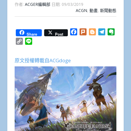
作者:
ACGER編輯部
日期:
09/03/2019
ACGN
,
動畫
,
新聞動態
Facebook
Plurk
Blogger
Telegram
Everno
Share
Post
Copy
Line
Link
原文授權轉載自ACGdoge