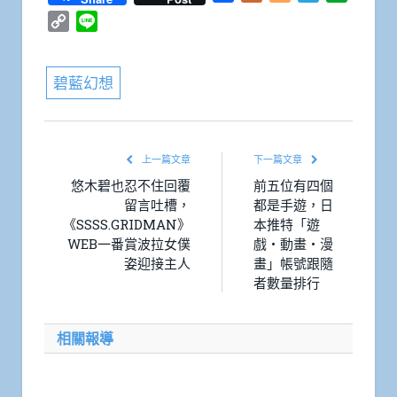
Copy
Line
Link
碧藍幻想
上一篇文章
下一篇文章
悠木碧也忍不住回覆
前五位有四個
留言吐槽，
都是手遊，日
《SSSS.GRIDMAN》
本推特「遊
WEB一番賞波拉女僕
戲・動畫・漫
姿迎接主人
畫」帳號跟隨
者數量排行
相關報導