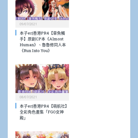
09/07/2021
本子er|香港PR4【章魚觸
手】原創CP本《Almost
Human》、魯魯修同人本
《Run Into You》
08/07/2021
本子er|香港PR4【萌航社】
全彩角色畫集「FGO女神
殿」