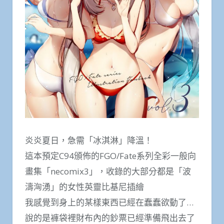
炎炎夏日，急需「冰淇淋」降溫！
這本預定C94頒佈的FGO/Fate系列全彩一般向
畫集「necomix3」，收錄的大部分都是「波
濤洶湧」的女性英靈比基尼插繪
我感覺到身上的某樣東西已經在蠢蠢欲動了…
說的是褲袋裡財布內的鈔票已經準備飛出去了