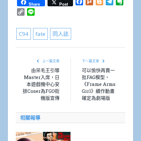
Facebook
Plurk
Blogger
Telegram
Everno
Share
Post
Copy
Line
Link
C94
fate
同人誌
上一篇文章
下一篇文章
由呆毛王引導
可以愉快再賣一
Master入席，日
批FAG模型，
本遊戲機中心安
《Frame Arms
排Coser為FGO街
Girl》續作動畫
機版宣傳
確定為劇場版
相關報導