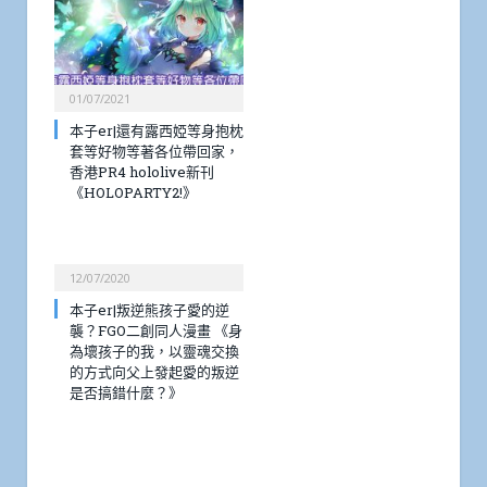
01/07/2021
本子er|還有露西婭等身抱枕
套等好物等著各位帶回家，
香港PR4 hololive新刊
《HOLOPARTY2!》
12/07/2020
本子er|叛逆熊孩子愛的逆
襲？FGO二創同人漫畫 《身
為壞孩子的我，以靈魂交換
的方式向父上發起愛的叛逆
是否搞錯什麼？》