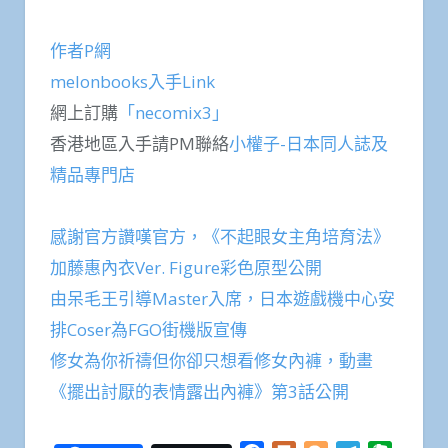
作者P網
melonbooks入手Link
網上訂購
「necomix3」
香港地區入手請PM聯絡
小權子-日本同人誌及
精品專門店
感謝官方讚嘆官方，《不起眼女主角培育法》
加藤惠內衣Ver. Figure彩色原型公開
由呆毛王引導Master入席，日本遊戲機中心安
排Coser為FGO街機版宣傳
修女為你祈禱但你卻只想看修女內褲，動畫
《擺出討厭的表情露出內褲》第3話公開