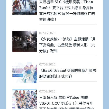
末世機甲 SLG《機甲突襲：Titan
Rush》雙平台正式上線 化身肩負
重任的指揮官 展開一場攸關存亡的
命運決戰！
07/08/2026
《少女前線2：追放》主題活動「月
下安魂曲」古堡開放 精英人形「六
分儀」報到
07/08/2026
《BanG Dream! 交織的樂章》國際
服封閉測試正式開跑
07/08/2026
日本超人氣 電競 VTuber 團體
VSPO!（ぶいすぽっ！）將於今年