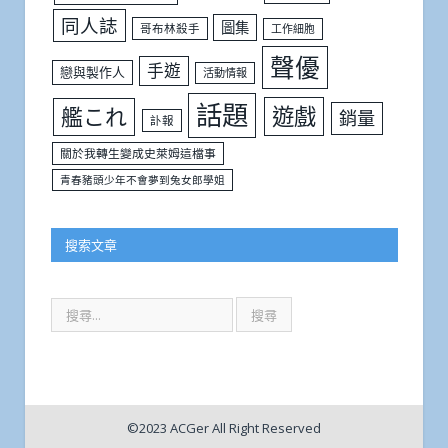
同人誌
圖集
哥布林殺手
工作細胞
聲優
手遊
戀與製作人
活動情報
話題
遊戲
艦これ
銷量
訃報
關於我轉生變成史萊姆這檔事
青春豬頭少年不會夢到兔女郎學姐
搜索文章
©2023 ACGer All Right Reserved