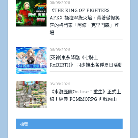
06/08/2026
《THE KING OF FIGHTERS
AFK》操控翠綠火焰、帶著傲慢笑
容的格鬥家「阿修．克里門森」登
場
06/08/2026
[死神]東永降臨《七騎士
Re:BIRTH》 同步推出各種夏日活動
05/08/2026
《水滸歷險Online：重生》正式上
線！經典 PCMMORPG 再戰梁山
標籤