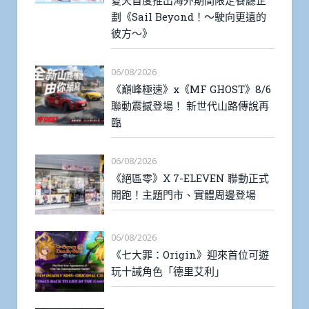
夏天首度推出海外期間限定餐廳企
劃《Sail Beyond！～駛向更遠的
彼方～》
06/08/2026
《巔峰極速》x《MF GHOST》8/6
聯動震撼登場！ 新世代山路傳說再
臨
06/08/2026
《絕區零》X 7-ELEVEN 聯動正式
開跑！主題門市、實體周邊登場
06/08/2026
《七大罪：Origin》迎來首位可遊
玩十誡角色「德里艾利」