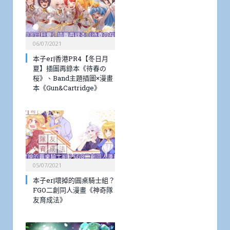
06/07/2021
本子er|香港PR4【冬日月
夏】插圖再錄本《待春の
桜》、Band主題插圖×漫畫
本《Gun&Cartridge》
05/07/2021
本子er|壞掉的圓桌騎士組？
FGO二創同人漫畫《神奇隊
友育成法》