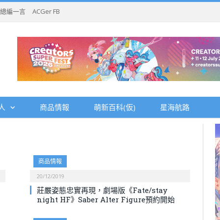
總編一言
ACGer FB
人
商品情報
萌新百科(仮)
星海航路
商品情報
20/12/2019
》
莊嚴姿態忠實再現，劇場版《Fate/stay
night HF》Saber Alter Figure預約開始