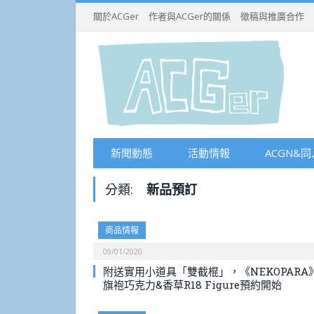
關於ACGer
作者與ACGer的關係
徵稿與推廣合作
新聞動態
活動情報
ACGN&同
分類:
新品預訂
商品情報
09/01/2020
附送實用小道具「雙截棍」，《NEKOPARA
旗袍巧克力&香草R18 Figure預約開始