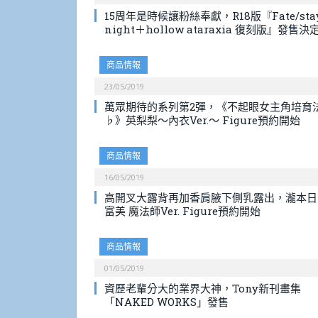
15周年是時候讓粉絲奉獻，R18版『Fate/sta
night＋hollow ataraxia 復刻版』發售決
商品情報
23/05/2019
萬眾期待的系列第2彈，《不起眼女主角培育
♭》英梨梨～內衣Ver.～ Figure預約開始
商品情報
16/05/2019
高開叉大露背再加香肩腋下側乳露出，瀧本日
富美 魔法師Ver. Figure預約開始
商品情報
01/05/2019
資歷老輩分大的業界大神，Tony新刊畫集
「NAKED WORKS」發售