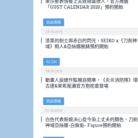
萊莎那表情看上去就相當撩人，官方周邊
「GUST CALENDAR 2020」預約開始
商品情報
24/10/2019
漆黑的劍士與赤白的閃光，SEIKO x《刀劍神
域》桐人&亞絲娜腕錶預約開始
ACGN
14/10/2019
動畫人設總作監親自開車，《炎炎消防隊》環
古達&茉希尾瀨官方抱枕套登場
商品情報
01/10/2019
白色代表新娘決心從今染上丈夫的顏色，刀劍
神域亞絲娜-白無垢- Figure預約開始