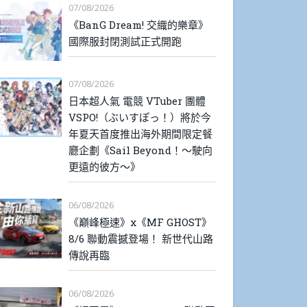
07/08/2026
《BanG Dream! 交織的樂章》
國際服封閉測試正式開跑
07/08/2026
日本超人氣 電競 VTuber 團體
VSPO!（ぶいすぽっ！）將於今
年夏天首度推出海外期間限定餐
廳企劃《Sail Beyond！～駛向
更遠的彼方～》
06/08/2026
《巔峰極速》x《MF GHOST》
8/6 聯動震撼登場！ 新世代山路
傳說再臨
06/08/2026