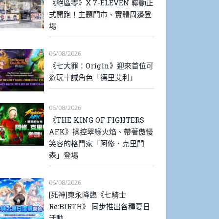
《絕區零》X 7-ELEVEN 聯動正
式開跑！主題門市、實體周邊登
場
06/08/2026
《七大罪：Origin》迎來首位可
遊玩十誡角色「德里艾利」
06/08/2026
《THE KING OF FIGHTERS
AFK》操控翠綠火焰、帶著傲慢
笑容的格鬥家「阿修．克里門
森」登場
06/08/2026
[死神]東永降臨《七騎士
Re:BIRTH》 同步推出各種夏日
活動