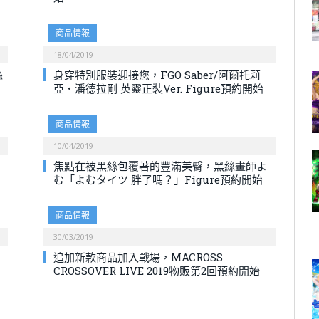
商品情報
18/04/2019
絲
身穿特別服裝迎接您，FGO Saber/阿爾托莉
亞・潘德拉剛 英靈正裝Ver. Figure預約開始
商品情報
10/04/2019
焦點在被黑絲包覆著的豐滿美臀，黑絲畫師よ
む「よむタイツ 胖了嗎？」Figure預約開始
商品情報
30/03/2019
追加新款商品加入戰場，MACROSS
CROSSOVER LIVE 2019物販第2回預約開始