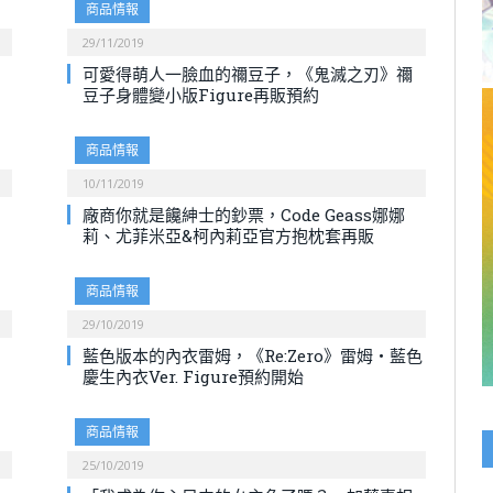
商品情報
29/11/2019
可愛得萌人一臉血的禰豆子，《鬼滅之刃》禰
豆子身體變小版Figure再販預約
商品情報
10/11/2019
》
廠商你就是饞紳士的鈔票，Code Geass娜娜
莉、尤菲米亞&柯內莉亞官方抱枕套再販
商品情報
29/10/2019
藍色版本的內衣雷姆，《Re:Zero》雷姆・藍色
慶生內衣Ver. Figure預約開始
商品情報
25/10/2019