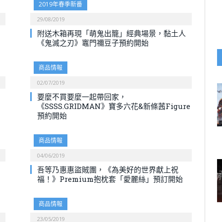
2019年春季新番
29/08/2019
附送木箱再現「萌鬼出籠」經典場景，黏土人
《鬼滅之刃》竈門禰豆子預約開始
商品情報
02/07/2019
》
要麼不買要麼一起帶回家，
《SSSS.GRIDMAN》寶多六花&新條茜Figure
預約開始
商品情報
04/06/2019
吾等乃惠惠盜賊團，《為美好的世界獻上祝
福！》Premium抱枕套「愛麗絲」預訂開始
商品情報
23/05/2019