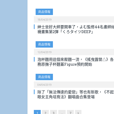
商品情報
18/04/2019
紳士坐好大師要開車了，よむ監修44名畫師
襪畫集第2彈「くろタイツDEEP」
商品情報
12/04/2019
泡杯麵用這個來壓麵一流，《搖曳露營△》各
務原撫子杯麵蓋Figure預約開始
商品情報
04/04/2019
除了「無法傳達的愛戀」等也有新歌，《不起
眼女主角培育法》翻唱曲合集登場
Next
1
2
3
...
7