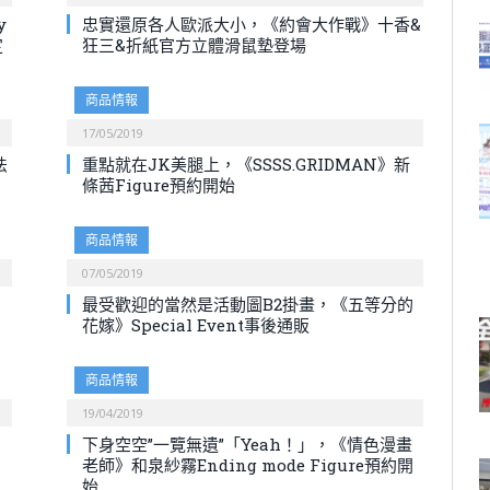
y
忠實還原各人歐派大小，《約會大作戰》十香&
定
狂三&折紙官方立體滑鼠墊登場
商品情報
17/05/2019
法
重點就在JK美腿上，《SSSS.GRIDMAN》新
條茜Figure預約開始
商品情報
07/05/2019
最受歡迎的當然是活動圖B2掛畫，《五等分的
花嫁》Special Event事後通販
商品情報
19/04/2019
下身空空”一覽無遺”「Yeah！」，《情色漫畫
老師》和泉紗霧Ending mode Figure預約開
始