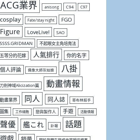
ACG業界
C94
C97
anisong
cosplay
FGO
Fate/stay night
Figure
LoveLive!
SAO
SSSS.GRIDMAN
不起眼女主角培育法
人氣排行
你的名字
五等分的花嫁
八掛
個人評論
偶像大師灰姑娘
動畫情報
刀劍神域Alicization篇
同人
同人誌
動畫業界
哥布林殺手
手遊
圖集
戀與製作人
工作細胞
活動情報
話題
聲優
艦これ
訃報
遊戲
銷量
關於我轉生變成史萊姆這檔事