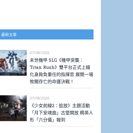
最新文章
07/08/2026
末世機甲 SLG《機甲突襲：
Titan Rush》雙平台正式上線
化身肩負重任的指揮官 展開一場
攸關存亡的命運決戰！
07/08/2026
《少女前線2：追放》主題活動
「月下安魂曲」古堡開放 精英人
形「六分儀」報到