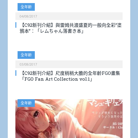
全年齡
04/08/2017
【C92新刊介紹】與雷姆共渡盛夏的一般向全彩”塗
鴉本”：「レムちゃん落書き本」
全年齡
03/08/2017
【C92新刊介紹】尺度稍稍大膽的全年齡FGO畫集
「FGO Fan Art Collection vol.1」
全年齡