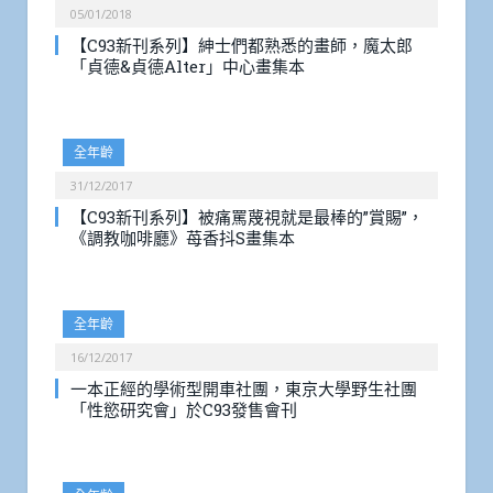
05/01/2018
【C93新刊系列】紳士們都熟悉的畫師，魔太郎
「貞德&貞德Alter」中心畫集本
全年齡
31/12/2017
【C93新刊系列】被痛罵蔑視就是最棒的”賞賜”，
《調教咖啡廳》苺香抖S畫集本
全年齡
16/12/2017
一本正經的學術型開車社團，東京大學野生社團
「性慾研究會」於C93發售會刊