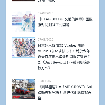
分儀」報到
07/08/2026
《BanG Dream! 交織的樂章》國際
服封閉測試正式開跑
07/08/2026
日本超人氣 電競 VTuber 團體
VSPO!（ぶいすぽっ！）將於今年
夏天首度推出海外期間限定餐廳企
劃《Sail Beyond！～駛向更遠的
彼方～》
06/08/2026
《巔峰極速》x《MF GHOST》8/6
聯動震撼登場！ 新世代山路傳說再
臨