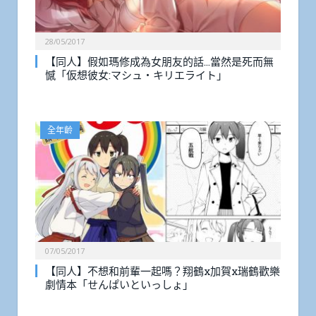
28/05/2017
【同人】假如瑪修成為女朋友的話…當然是死而無
憾「仮想彼女:マシュ・キリエライト」
全年齡
07/05/2017
【同人】不想和前輩一起嗎？翔鶴x加賀x瑞鶴歡樂
劇情本「せんぱいといっしょ」