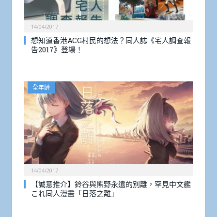
14/04/2017
想知道香港ACG村民的想法？同人誌《宅人調查報
告2017》登場！
全年齡
14/04/2017
【誠意推介】鈴谷與熊野永遠的別離，罕見中文艦
これ同人漫畫「日落之離」