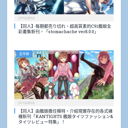
27/12/2016
【同人】每期都売り切れ，超高質素的C91艦娘全
彩畫集新刊，「stomachache ver8.0.0」
全年齡
21/12/2016
【同人】由艦娘擔任模特，介紹現實存在的各式褲
襪新刊「KANTIGHTS 艦娘タイツファッション&
タイツレビュー特集」！