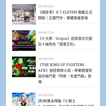
06/08/2026
《絕區零》X 7-ELEVEN 聯動正式
開跑！主題門市、實體周邊登場
06/08/2026
《七大罪：Origin》迎來首位可遊
玩十誡角色「德里艾利」
06/08/2026
《THE KING OF FIGHTERS
AFK》操控翠綠火焰、帶著傲慢笑
容的格鬥家「阿修．克里門森」登
場
06/08/2026
[死神]東永降臨《七騎士