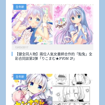
全年齡
13/03/2017
【健全同人物】兩位人氣女畫師合作的「點兔」全
彩合同誌第2彈「りこまむ★PYON 2!!」
全年齡