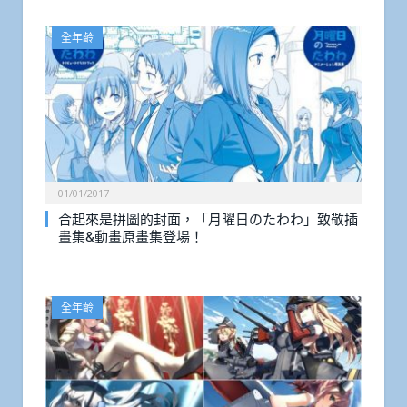
全年齡
01/01/2017
合起來是拼圖的封面，「月曜日のたわわ」致敬插
畫集&動畫原畫集登場！
全年齡