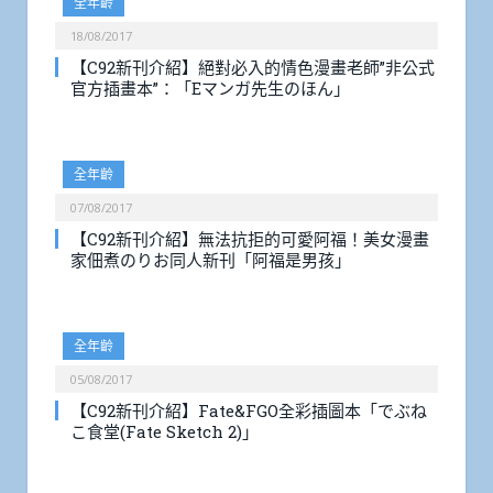
全年齡
18/08/2017
【C92新刊介紹】絕對必入的情色漫畫老師”非公式
官方插畫本”：「Eマンガ先生のほん」
全年齡
07/08/2017
【C92新刊介紹】無法抗拒的可愛阿福！美女漫畫
家佃煮のりお同人新刊「阿福是男孩」
全年齡
05/08/2017
【C92新刊介紹】Fate&FGO全彩插圖本「でぶね
こ食堂(Fate Sketch 2)」