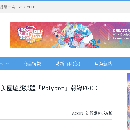
總編一言
ACGer FB
人
商品情報
萌新百科(仮)
星海航路
國遊戲媒體「Polygon」報導FGO：
ACGN
,
新聞動態
,
遊戲