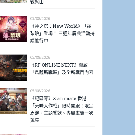
戰梁山
05/08/2026
《神之塔：New World》「蓮
梨琅」登場！ 三週年慶典活動持
續進行中
05/08/2026
《RF ONLINE NEXT》開啟
「烏薩斯戰區」及全新戰鬥內容
05/08/2026
《絕區零》X animate 香港
「美味大作戰」限時開跑！限定
周邊、主題餐飲、專屬虛寶一次
蒐集