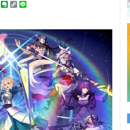
ger
Telegram
Evernote
Copy
Line
Link