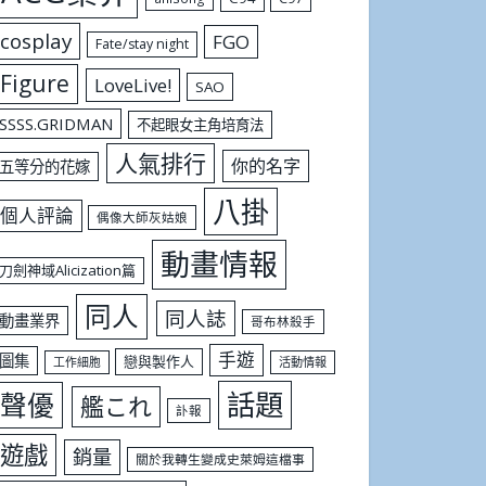
cosplay
FGO
Fate/stay night
Figure
LoveLive!
SAO
SSSS.GRIDMAN
不起眼女主角培育法
人氣排行
你的名字
五等分的花嫁
八掛
個人評論
偶像大師灰姑娘
動畫情報
刀劍神域Alicization篇
同人
同人誌
動畫業界
哥布林殺手
手遊
圖集
戀與製作人
工作細胞
活動情報
話題
聲優
艦これ
訃報
遊戲
銷量
關於我轉生變成史萊姆這檔事