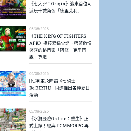
《七大罪：Origin》迎來首位可
遊玩十誡角色「德里艾利」
06/08/2026
《THE KING OF FIGHTERS
AFK》操控翠綠火焰、帶著傲慢
笑容的格鬥家「阿修．克里門
森」登場
06/08/2026
[死神]東永降臨《七騎士
Re:BIRTH》 同步推出各種夏日
活動
05/08/2026
《水滸歷險Online：重生》正
式上線！經典 PCMMORPG 再