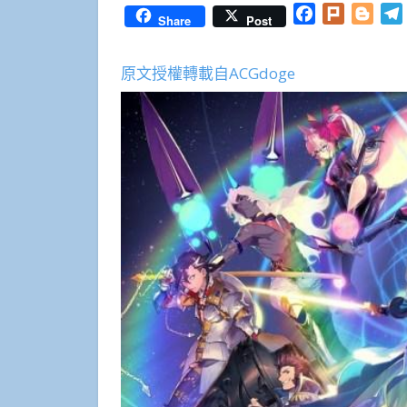
Facebook
Plurk
Blog
Share
Post
原文授權轉載自ACGdoge