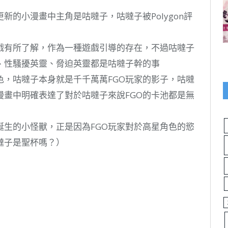
更新的小漫畫中主角是咕噠子，咕噠子被Polygon評
遊戲有所了解，作為一種遊戲引導的存在，不過咕噠子
、性騷擾英靈、脅迫英靈都是咕噠子幹的事
色，咕噠子本身就是千千萬萬FGO玩家的影子，咕噠
漫畫中明確表達了對於咕噠子來說FGO的卡池都是無
誕生的小怪獸，正是因為FGO玩家對於高星角色的慾
噠子是聖杯嗎？）