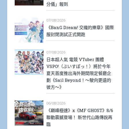
分儀」報到
07/08/2026
《BanG Dream! 交織的樂章》國際
服封閉測試正式開跑
07/08/2026
日本超人氣 電競 VTuber 團體
VSPO!（ぶいすぽっ！）將於今年
夏天首度推出海外期間限定餐廳企
劃《Sail Beyond！～駛向更遠的
彼方～》
06/08/2026
《巔峰極速》x《MF GHOST》8/6
聯動震撼登場！ 新世代山路傳說再
臨