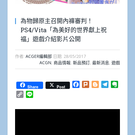
為物歸原主召開內褲審判！
PS4/Vita「為美好的世界獻上祝
福」遊戲介紹影片公開
作者:
ACGER編輯部
日期:
28/05/2017
ACGN
,
商品情報
,
新品預訂
,
最新消息
,
遊戲
Facebook
Plurk
Blogger
Telegram
Everno
Share
Post
Copy
Line
Link