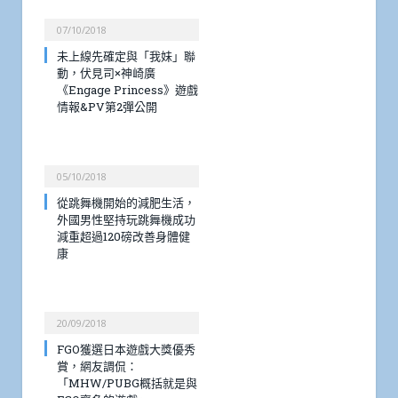
07/10/2018
未上線先確定與「我妹」聯
動，伏見司×神崎廣
《Engage Princess》遊戲
情報&PV第2彈公開
05/10/2018
從跳舞機開始的減肥生活，
外國男性堅持玩跳舞機成功
減重超過120磅改善身體健
康
20/09/2018
FGO獲選日本遊戲大獎優秀
賞，網友調侃：
「MHW/PUBG概括就是與