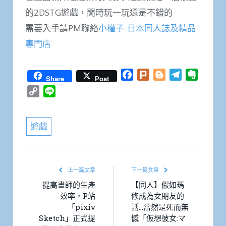
的2DSTG遊戲，閒時玩一玩還是不錯的
需要入手請PM聯絡
小權子-日本同人誌及精品
專門店
Facebook
Plurk
Blogger
Telegram
Everno
Share
Post
Copy
Line
Link
遊戲
上一篇文章
下一篇文章
提高畫師的生產
【同人】假如瑪
效率，P站
修成為女朋友的
「pixiv
話…當然是死而無
Sketch」正式提
憾「仮想彼女:マ