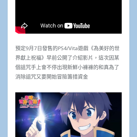
預定9月7日發售的PS4/Vita遊戲《為美好的世
界獻上祝福》早前公開了介紹影片，這次因某
個詛咒手上會不停出現新鮮小褲褲的和真為了
消除詛咒又要開始冒險籌措資金