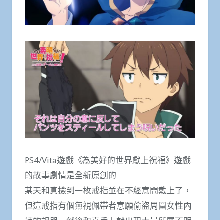
PS4/Vita遊戲《為美好的世界獻上祝福》遊戲
的故事劇情是全新原創的
某天和真撿到一枚戒指並在不經意間戴上了，
但這戒指有個無視佩帶者意願偷盜周圍女性內