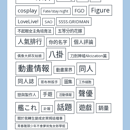
Figure
cosplay
FGO
Fate/stay night
LoveLive!
SSSS.GRIDMAN
SAO
五等分的花嫁
不起眼女主角培育法
人氣排行
個人評論
你的名字
八掛
刀劍神域Alicization篇
偶像大師灰姑娘
動畫情報
同人
動畫業界
同人誌
圖集
哥布林殺手
工作細胞
聲優
手遊
戀與製作人
活動情報
話題
遊戲
艦これ
銷量
訃報
關於我轉生變成史萊姆這檔事
青春豬頭少年不會夢到兔女郎學姐