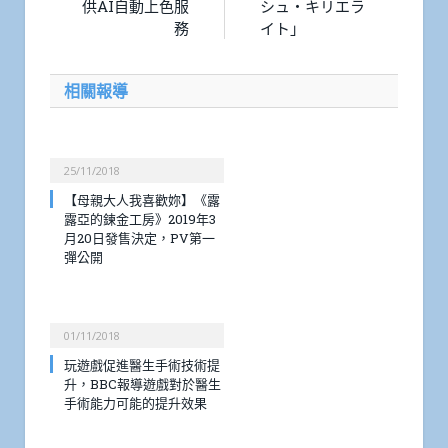
供AI自動上色服
シュ・キリエラ
務
イト」
相關報導
25/11/2018
【母親大人我喜歡妳】《露
露亞的鍊金工房》2019年3
月20日發售決定，PV第一
彈公開
01/11/2018
玩遊戲促進醫生手術技術提
升，BBC報導遊戲對於醫生
手術能力可能的提升效果