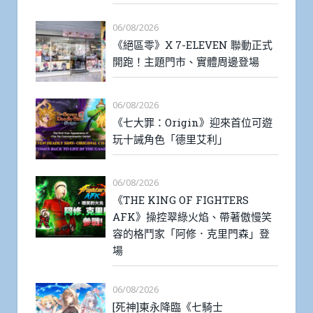
06/08/2026
《絕區零》X 7-ELEVEN 聯動正式
開跑！主題門市、實體周邊登場
06/08/2026
《七大罪：Origin》迎來首位可遊
玩十誡角色「德里艾利」
06/08/2026
《THE KING OF FIGHTERS
AFK》操控翠綠火焰、帶著傲慢笑
容的格鬥家「阿修．克里門森」登
場
06/08/2026
[死神]東永降臨《七騎士