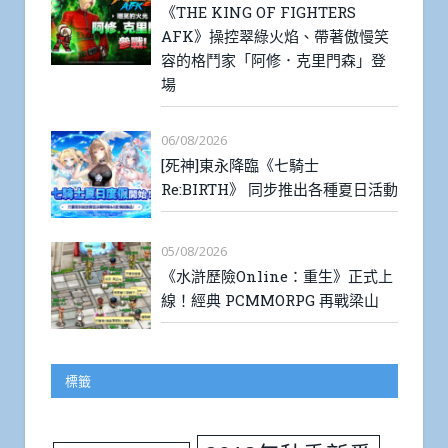
《THE KING OF FIGHTERS
AFK》操控翠綠火焰、帶著傲慢笑
容的格鬥家「阿修．克里門森」登
場
06/08/2026
[死神]東永降臨《七騎士
Re:BIRTH》 同步推出各種夏日活動
05/08/2026
《水滸歷險Online：重生》正式上
線！經典 PCMMORPG 再戰梁山
標籤