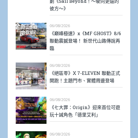
劃《Sail Beyond！～駛向更遠的
彼方～》
06/08/2026
《巔峰極速》x《MF GHOST》8/6
聯動震撼登場！ 新世代山路傳說再
臨
06/08/2026
《絕區零》X 7-ELEVEN 聯動正式
開跑！主題門市、實體周邊登場
06/08/2026
《七大罪：Origin》迎來首位可遊
玩十誡角色「德里艾利」
06/08/2026