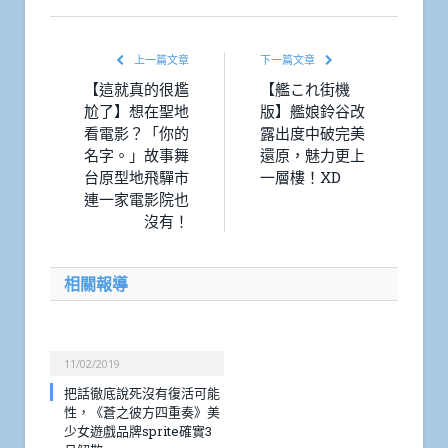
上一篇文章
下一篇文章
【這就真的很尷
【艦これ街機
尬了】想在聖地
版】艦娘鈴谷改
看電影？「你的
露出度中破完美
名字。」故事舞
還原，魅力更上
台原型地飛驒市
一層樓！XD
連一家電影院也
沒有！
相關報導
11/02/2019
把話徹底說死沒有復活可能
性，《蒼之彼方四重奏》美
少女遊戲品牌sprite確實3