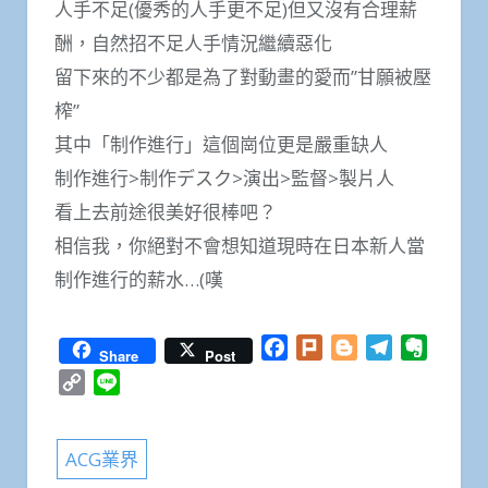
人手不足(優秀的人手更不足)但又沒有合理薪
酬，自然招不足人手情況繼續惡化
留下來的不少都是為了對動畫的愛而”甘願被壓
榨”
其中「制作進行」這個崗位更是嚴重缺人
制作進行>制作デスク>演出>監督>製片人
看上去前途很美好很棒吧？
相信我，你絕對不會想知道現時在日本新人當
制作進行的薪水…(嘆
Facebook
Plurk
Blogger
Telegram
Everno
Share
Post
Copy
Line
Link
ACG業界