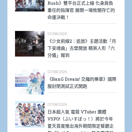
Rush》雙平台正式上線 化身肩負
重任的指揮官 展開一場攸關存亡的
命運決戰！
07/08/2026
《少女前線2：追放》主題活動「月
下安魂曲」古堡開放 精英人形「六
分儀」報到
07/08/2026
《BanG Dream! 交織的樂章》國際
服封閉測試正式開跑
07/08/2026
日本超人氣 電競 VTuber 團體
VSPO!（ぶいすぽっ！）將於今年
夏天首度推出海外期間限定餐廳企