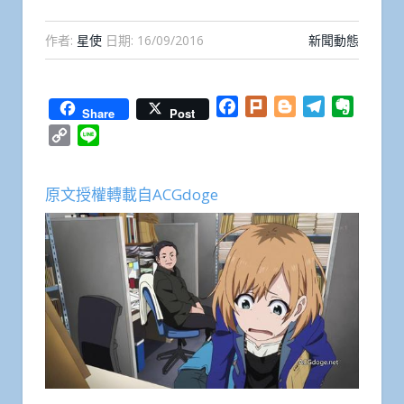
作者:
星使
日期:
16/09/2016
新聞動態
Facebook
Plurk
Blogger
Telegram
Everno
Share
Post
Copy
Line
Link
原文授權轉載自ACGdoge