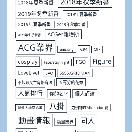
2018年秋季新番
2018年夏季新番
2019年冬季新番
2019年夏季新番
2019年春季新番
2019年秋季新番
ACGer雜燴所
2020年冬季新番
ACG業界
C94
C97
anisong
Figure
cosplay
FGO
Fate/stay night
LoveLive!
SSSS.GRIDMAN
SAO
五等分的花嫁
不起眼女主角培育法
人氣排行
個人評論
你的名字
八掛
刀劍神域Alicization篇
偶像大師灰姑娘
動畫情報
同人
動畫業界