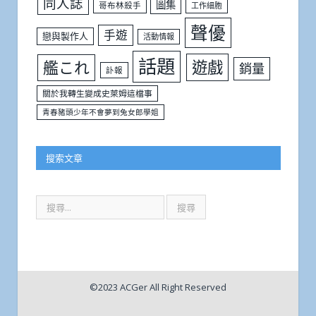
同人誌
圖集
哥布林殺手
工作細胞
聲優
手遊
戀與製作人
活動情報
話題
遊戲
艦これ
銷量
訃報
關於我轉生變成史萊姆這檔事
青春豬頭少年不會夢到兔女郎學姐
搜索文章
©2023 ACGer All Right Reserved