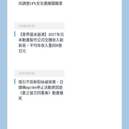
向調查14%女生選繪圖職業
15/08/2018
【業界還未崩潰】2017年日
本動畫製作公司全體收入創
新高，平均年收入重回8億
日元
10/07/2018
吸引不到新粉絲被捨棄，日
媒稱sprite停止活動原因是
《蒼之彼方四重奏》動畫暴
死