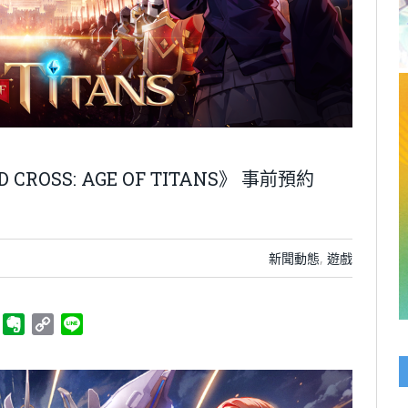
ROSS: AGE OF TITANS》 事前預約
新聞動態
,
遊戲
ger
Telegram
Evernote
Copy
Line
Link