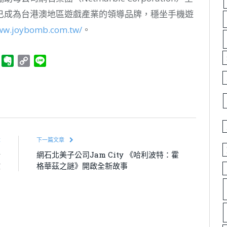
已成為台港澳地區遊戲產業的領導品牌，穩坐手機遊
www.joybomb.com.tw/
。
ger
Telegram
Evernote
Copy
Line
Link
章
下一篇文章
新
網石北美子公司Jam City 《哈利波特：霍
啟
格華茲之謎》開啟全新故事