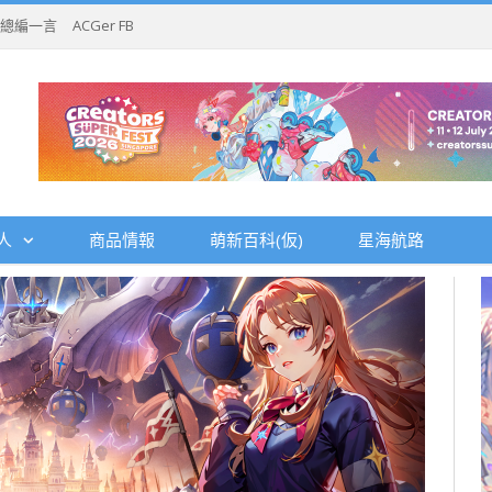
總編一言
ACGer FB
人
商品情報
萌新百科(仮)
星海航路