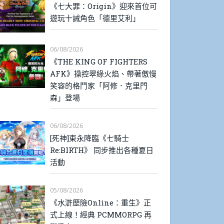
《七大罪：Origin》迎來首位可
遊玩十誡角色「德里艾利」
06/08/2026
《THE KING OF FIGHTERS
AFK》操控翠綠火焰、帶著傲慢
笑容的格鬥家「阿修．克里門
森」登場
06/08/2026
[死神]東永降臨《七騎士
Re:BIRTH》 同步推出各種夏日
活動
05/08/2026
《水滸歷險Online：重生》正
式上線！經典 PCMMORPG 再