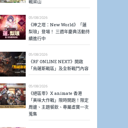
戰梁山
05/08/2026
《神之塔：New World》「蓮
梨琅」登場！ 三週年慶典活動持
續進行中
05/08/2026
《RF ONLINE NEXT》開啟
「烏薩斯戰區」及全新戰鬥內容
05/08/2026
《絕區零》X animate 香港
「美味大作戰」限時開跑！限定
周邊、主題餐飲、專屬虛寶一次
蒐集