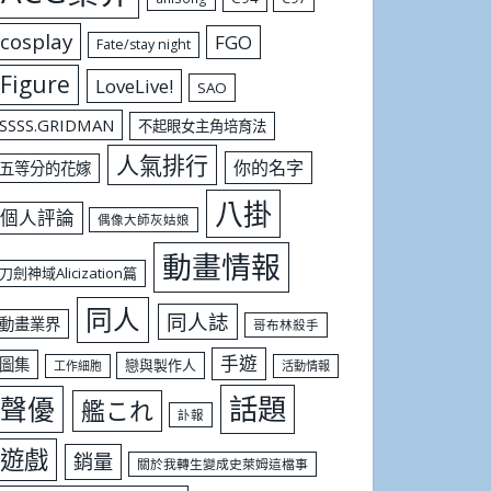
cosplay
FGO
Fate/stay night
Figure
LoveLive!
SAO
SSSS.GRIDMAN
不起眼女主角培育法
人氣排行
你的名字
五等分的花嫁
八掛
個人評論
偶像大師灰姑娘
動畫情報
刀劍神域Alicization篇
同人
同人誌
動畫業界
哥布林殺手
手遊
圖集
戀與製作人
工作細胞
活動情報
話題
聲優
艦これ
訃報
遊戲
銷量
關於我轉生變成史萊姆這檔事