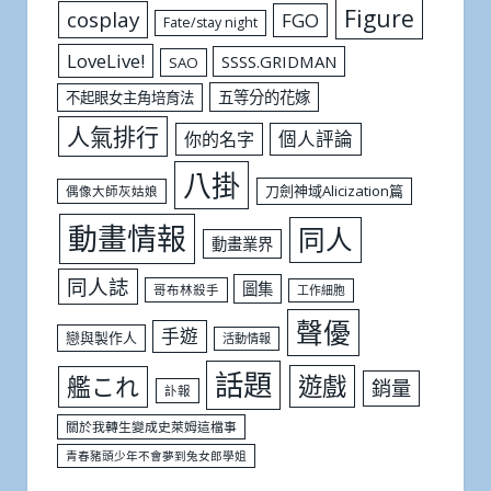
Figure
cosplay
FGO
Fate/stay night
LoveLive!
SSSS.GRIDMAN
SAO
五等分的花嫁
不起眼女主角培育法
人氣排行
個人評論
你的名字
八掛
刀劍神域Alicization篇
偶像大師灰姑娘
動畫情報
同人
動畫業界
同人誌
圖集
哥布林殺手
工作細胞
聲優
手遊
戀與製作人
活動情報
話題
遊戲
艦これ
銷量
訃報
關於我轉生變成史萊姆這檔事
青春豬頭少年不會夢到兔女郎學姐