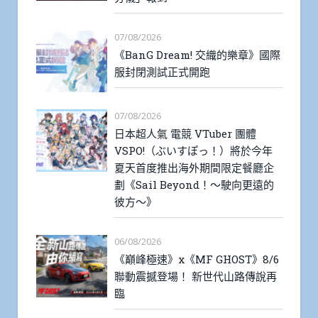
07/08/2026
《BanG Dream! 交織的樂章》國際
服封閉測試正式開跑
07/08/2026
日本超人氣 電競 VTuber 團體
VSPO!（ぶいすぽっ！）將於今年
夏天首度推出海外期間限定餐廳企
劃《Sail Beyond！～駛向更遠的
彼方～》
06/08/2026
《巔峰極速》x《MF GHOST》8/6
聯動震撼登場！ 新世代山路傳說再
臨