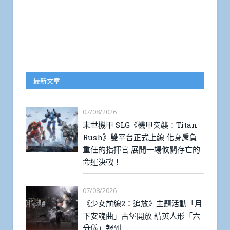
最新文章
07/08/2026
末世機甲 SLG《機甲突襲：Titan
Rush》雙平台正式上線 化身肩負
重任的指揮官 展開一場攸關存亡的
命運決戰！
07/08/2026
《少女前線2：追放》主題活動「月
下安魂曲」古堡開放 精英人形「六
分儀」報到