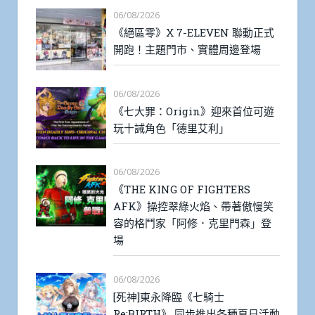
06/08/2026
《絕區零》X 7-ELEVEN 聯動正式
開跑！主題門市、實體周邊登場
06/08/2026
《七大罪：Origin》迎來首位可遊
玩十誡角色「德里艾利」
06/08/2026
《THE KING OF FIGHTERS
AFK》操控翠綠火焰、帶著傲慢笑
容的格鬥家「阿修．克里門森」登
場
06/08/2026
[死神]東永降臨《七騎士
Re:BIRTH》 同步推出各種夏日活動