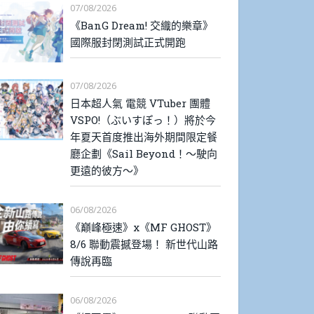
07/08/2026
《BanG Dream! 交織的樂章》
國際服封閉測試正式開跑
07/08/2026
日本超人氣 電競 VTuber 團體
VSPO!（ぶいすぽっ！）將於今
年夏天首度推出海外期間限定餐
廳企劃《Sail Beyond！～駛向
更遠的彼方～》
06/08/2026
《巔峰極速》x《MF GHOST》
8/6 聯動震撼登場！ 新世代山路
傳說再臨
06/08/2026