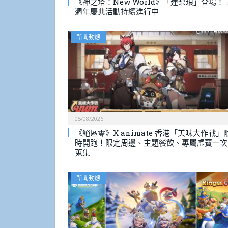
《神之塔：New World》「蓮梨琅」登場！ 
週年慶典活動持續進行中
新聞動態
05/08/2026
《絕區零》X animate 香港「美味大作戰」
時開跑！限定周邊、主題餐飲、專屬虛寶一次
蒐集
新聞動態