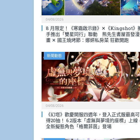
04/08/2026
8 月限定！《寒霜啟示錄》✕《Kingshot》
手推出「雙星同行」聯動 熊先生書屋首發漫
畫 ✕ 國王燒烤節：娜妍私房菜 狂歡開跑
新聞動態
04/08/2026
《幻塔》歡慶開服四週年，登入正式服最高可
得20抽！ 6.2版本「虛無與夢境的座標」上線
全新擬態角色「格爾菲茵」登場