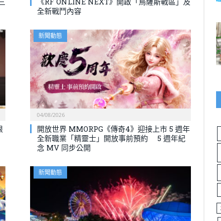
三
《RF ONLINE NEXT》開啟「烏薩斯戰區」及
全新戰鬥內容
新聞動態
04/08/2026
限
開放世界 MMORPG《傳奇4》迎接上市 5 週年
全新職業「精靈士」開放事前預約 5 週年紀
念 MV 同步公開
新聞動態