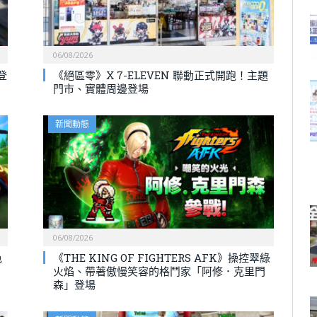
06/08/2026
登
《絕區零》X 7-ELEVEN 聯動正式開跑！主題
門市、實體周邊登場
新聞動態
06/08/2026
色
《THE KING OF FIGHTERS AFK》操控翠綠
火焰、帶著傲慢笑容的格鬥家「阿修．克里門
森」登場