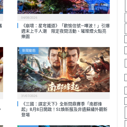
04/08/2026
攜
《崩壞：星穹鐵道》「歡愉信號—嗶波！」引爆
週末上千人潮 限定夜間活動、璀璨煙火點亮
樂園
新聞動態
31/07/2026
《三國：謀定天下》全新問鼎賽季「南郡烽
，
起」8月8日開啟！S1煥新服及非遺蘇繡外觀新
登場