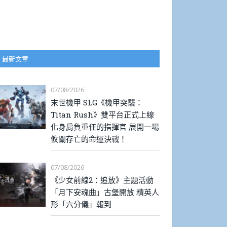
最新文章
07/08/2026
末世機甲 SLG《機甲突襲：
Titan Rush》雙平台正式上線
化身肩負重任的指揮官 展開一場
攸關存亡的命運決戰！
07/08/2026
《少女前線2：追放》主題活動
「月下安魂曲」古堡開放 精英人
形「六分儀」報到