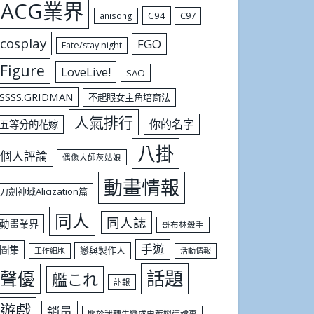
ACG業界
C94
C97
anisong
cosplay
FGO
Fate/stay night
Figure
LoveLive!
SAO
SSSS.GRIDMAN
不起眼女主角培育法
人氣排行
你的名字
五等分的花嫁
八掛
個人評論
偶像大師灰姑娘
動畫情報
刀劍神域Alicization篇
同人
同人誌
動畫業界
哥布林殺手
手遊
圖集
戀與製作人
工作細胞
活動情報
話題
聲優
艦これ
訃報
遊戲
銷量
關於我轉生變成史萊姆這檔事