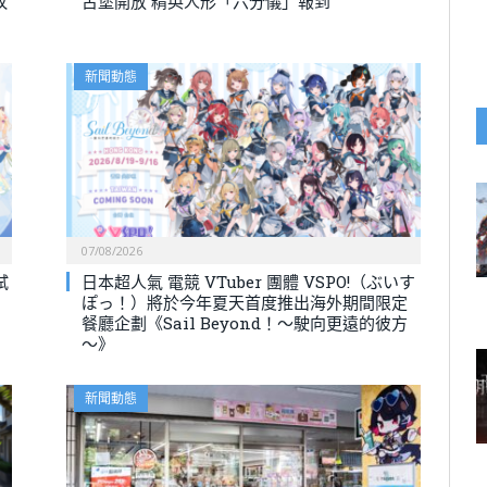
攸
古堡開放 精英人形「六分儀」報到
新聞動態
07/08/2026
試
日本超人氣 電競 VTuber 團體 VSPO!（ぶいす
ぽっ！）將於今年夏天首度推出海外期間限定
餐廳企劃《Sail Beyond！～駛向更遠的彼方
～》
新聞動態