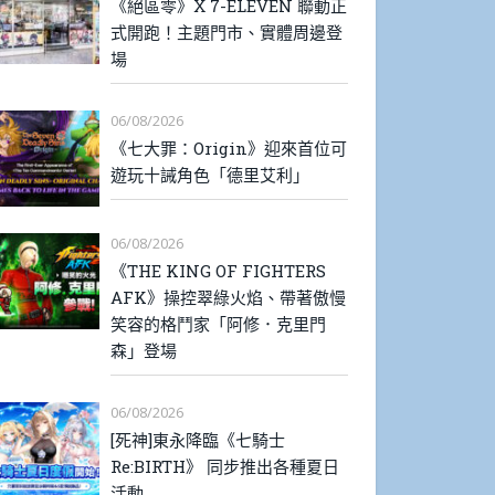
《絕區零》X 7-ELEVEN 聯動正
式開跑！主題門市、實體周邊登
場
06/08/2026
《七大罪：Origin》迎來首位可
遊玩十誡角色「德里艾利」
06/08/2026
《THE KING OF FIGHTERS
AFK》操控翠綠火焰、帶著傲慢
笑容的格鬥家「阿修．克里門
森」登場
06/08/2026
[死神]東永降臨《七騎士
Re:BIRTH》 同步推出各種夏日
活動