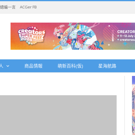
總編一言
ACGer FB
人
商品情報
萌新百科(仮)
星海航路