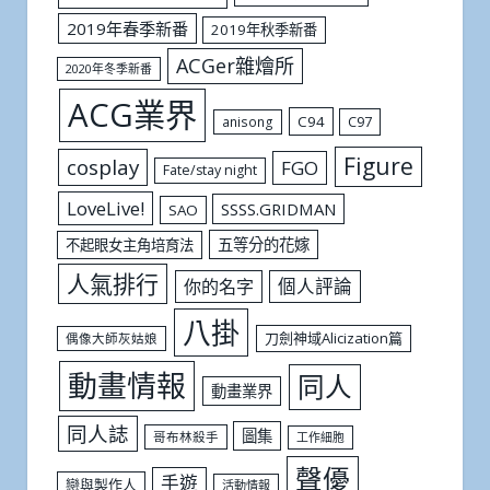
2019年春季新番
2019年秋季新番
ACGer雜燴所
2020年冬季新番
ACG業界
C94
C97
anisong
Figure
cosplay
FGO
Fate/stay night
LoveLive!
SSSS.GRIDMAN
SAO
五等分的花嫁
不起眼女主角培育法
人氣排行
個人評論
你的名字
八掛
刀劍神域Alicization篇
偶像大師灰姑娘
動畫情報
同人
動畫業界
同人誌
圖集
哥布林殺手
工作細胞
聲優
手遊
戀與製作人
活動情報