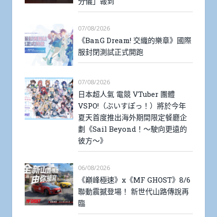
分儀」報到
07/08/2026
《BanG Dream! 交織的樂章》國際
服封閉測試正式開跑
07/08/2026
日本超人氣 電競 VTuber 團體
VSPO!（ぶいすぽっ！）將於今年
夏天首度推出海外期間限定餐廳企
劃《Sail Beyond！～駛向更遠的
彼方～》
06/08/2026
《巔峰極速》x《MF GHOST》8/6
聯動震撼登場！ 新世代山路傳說再
臨