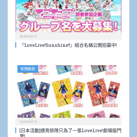
30/04/2015
『LoveLive!Sunshine!!』組合名稱公開招募中!
新聞動態
25/04/2015
[日本活動]通宵排隊只為了一張LoveLive!劇場版門
票!