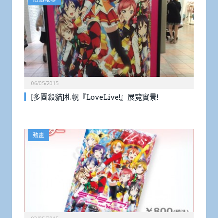
06/05/2015
[多圖殺貓]札幌『LoveLive!』展覽實景!
動畫