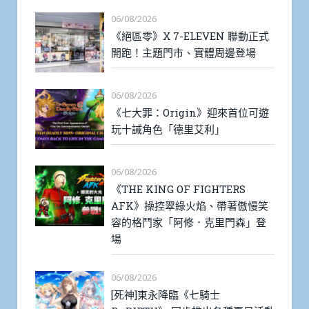
06/08/2026
《絕區零》X 7-ELEVEN 聯動正式
開跑！主題門市、實體周邊登場
06/08/2026
《七大罪：Origin》迎來首位可遊
玩十誡角色「德里艾利」
06/08/2026
《THE KING OF FIGHTERS
AFK》操控翠綠火焰、帶著傲慢笑
容的格鬥家「阿修．克里門森」登
場
06/08/2026
[死神]東永降臨《七騎士