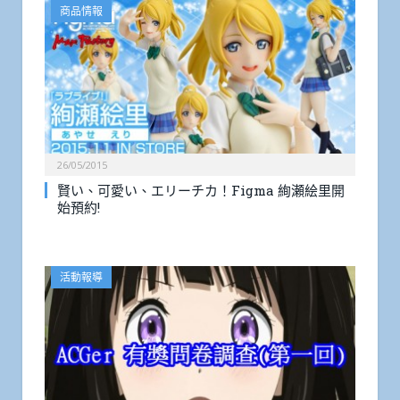
商品情報
26/05/2015
賢い、可愛い、エリーチカ！Figma 絢瀬絵里開
始預約!
活動報導