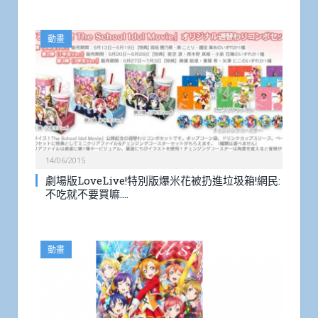
動畫
14/06/2015
劇場版LoveLive!特別版爆米花被扔進垃圾箱!網民:
不吃就不要買嘛….
動畫