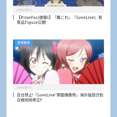
27/05/2015
【PrizeFair速報1】『艦これ』『LoveLive!』新
景品Figure公開!
新聞動態
26/05/2015
百合禁止!『LoveLive! 學園偶像祭』海外版部分對
白被削除修正!!