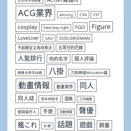
2020年冬季新番
ACG業界
C94
C97
anisong
Figure
cosplay
FGO
Fate/stay night
LoveLive!
SSSS.GRIDMAN
SAO
五等分的花嫁
不起眼女主角培育法
人氣排行
個人評論
你的名字
八掛
刀劍神域Alicization篇
偶像大師灰姑娘
動畫情報
同人
動畫業界
同人誌
圖集
哥布林殺手
工作細胞
聲優
手遊
戀與製作人
活動情報
話題
遊戲
艦これ
銷量
訃報