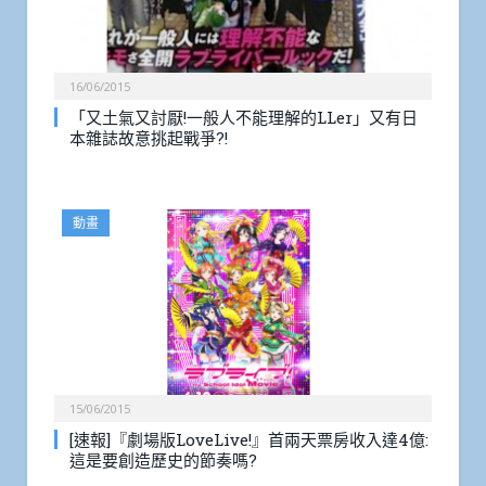
16/06/2015
「又土氣又討厭!一般人不能理解的LLer」又有日
本雜誌故意挑起戰爭?!
動畫
15/06/2015
[速報]『劇場版LoveLive!』首兩天票房收入達4億:
這是要創造歷史的節奏嗎?