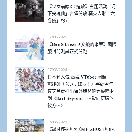
《少女前線2：追放》主題活動「月
下安魂曲」古堡開放 精英人形「六
分儀」報到
07/08/2026
《BanG Dream! 交織的樂章》國際
服封閉測試正式開跑
07/08/2026
日本超人氣 電競 VTuber 團體
VSPO!（ぶいすぽっ！）將於今年
夏天首度推出海外期間限定餐廳企
劃《Sail Beyond！～駛向更遠的
彼方～》
06/08/2026
《巔峰極速》x《MF GHOST》8/6