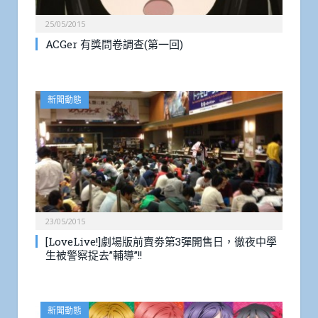
25/05/2015
ACGer 有獎問卷調查(第一回)
新聞動態
23/05/2015
[LoveLive!]劇場版前賣劵第3彈開售日，徹夜中學
生被警察捉去”輔導”!!
新聞動態