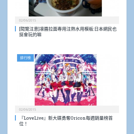
02/06/2015
[閱覽注意]凛醬拉面專用注熱水用模板:日本網民也
挺會玩的嘛
排行榜
02/06/2015
『LoveLive』新大碟勇奪Oricon每週銷量榜首
位！