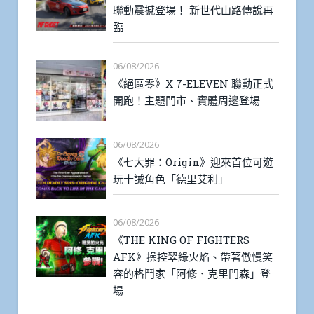
聯動震撼登場！ 新世代山路傳說再
臨
06/08/2026
《絕區零》X 7-ELEVEN 聯動正式
開跑！主題門市、實體周邊登場
06/08/2026
《七大罪：Origin》迎來首位可遊
玩十誡角色「德里艾利」
06/08/2026
《THE KING OF FIGHTERS
AFK》操控翠綠火焰、帶著傲慢笑
容的格鬥家「阿修．克里門森」登
場