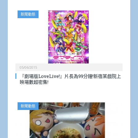
新聞動態
05/06/2015
『劇場版LoveLive!』片長為99分鐘!新宿某戲院上
映場數超密集!
新聞動態