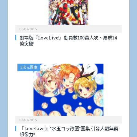
06/07/2015
劇場版『LoveLive!』動員數100萬人次、票房14
億突破!
2次元圖庫
03/07/2015
『LoveLive!』”水玉コラ改圖”圖集:引發人類無窮
想像力!!