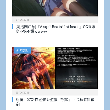
27/06/2015
[劇透圖注意]『Angel Beats!-1st beat-』CG養眼
度不錯不錯wwww
新聞動態
23/06/2015
龍騎士07新作:恐怖系遊戲『祝姫』，今秋發售預
定!