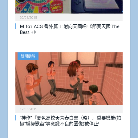
20/06/2015
M for ACG 番外篇 1 :射向天國吧!《節奏天國The
Best +》
新聞動態
17/06/2015
“神作”『夏色高校★青春白書（略）』重要機能(拍
攝”模擬獸姦”等意識不良的圖像)被停止!