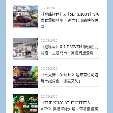
06/08/2026
《巔峰極速》x《MF GHOST》8/6
聯動震撼登場！ 新世代山路傳說再
臨
06/08/2026
《絕區零》X 7-ELEVEN 聯動正式
開跑！主題門市、實體周邊登場
06/08/2026
《七大罪：Origin》迎來首位可遊
玩十誡角色「德里艾利」
06/08/2026
《THE KING OF FIGHTERS
AFK》操控翠綠火焰、帶著傲慢笑