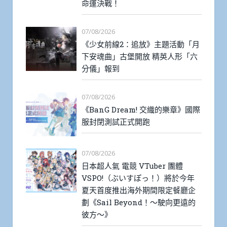
命運決戰！
07/08/2026
《少女前線2：追放》主題活動「月
下安魂曲」古堡開放 精英人形「六
分儀」報到
07/08/2026
《BanG Dream! 交織的樂章》國際
服封閉測試正式開跑
07/08/2026
日本超人氣 電競 VTuber 團體
VSPO!（ぶいすぽっ！）將於今年
夏天首度推出海外期間限定餐廳企
劃《Sail Beyond！～駛向更遠的
彼方～》