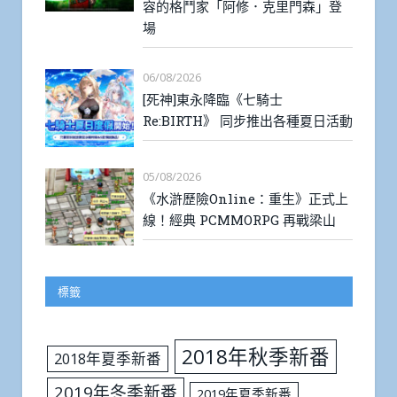
容的格鬥家「阿修．克里門森」登
場
06/08/2026
[死神]東永降臨《七騎士
Re:BIRTH》 同步推出各種夏日活動
05/08/2026
《水滸歷險Online：重生》正式上
線！經典 PCMMORPG 再戰梁山
標籤
2018年秋季新番
2018年夏季新番
2019年冬季新番
2019年夏季新番