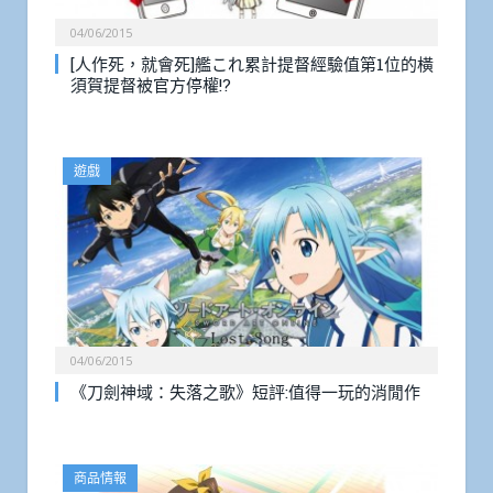
04/06/2015
[人作死，就會死]艦これ累計提督經驗值第1位的橫
須賀提督被官方停權!?
遊戲
04/06/2015
《刀劍神域：失落之歌》短評:值得一玩的消閒作
商品情報