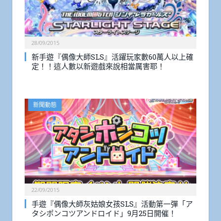
28/09/2015
新手遊『偶像大師SLS』活躍玩家數60萬人以上確
定！！這人數以新遊戲來說相當厲害耶！
新聞動態
22/09/2015
手遊『偶像大師灰姑娘女孩SLS』活動第一彈「ア
タシポンコツアンドロイド」9月25日開催！