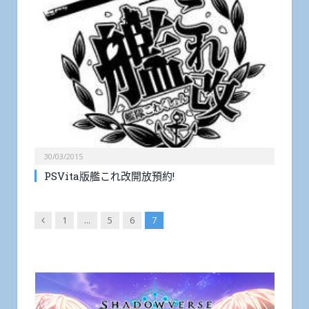
30/03/2015
PSVita版艦これ改開放預約!
Previous
1
...
5
6
7