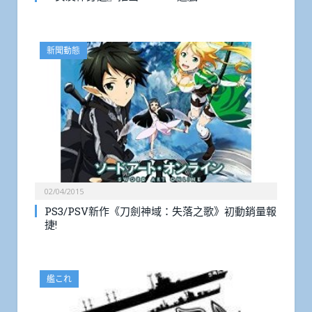
新聞動態
02/04/2015
PS3/PSV新作《刀劍神域：失落之歌》初動銷量報
捷!
艦これ