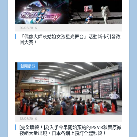
20/06/2016
「偶像大師灰姑娘女孩星光舞台」活動新卡引發改
圖大賽！
新聞動態
18/06/2016
[完全瞬殺！]為入手今早開始預約的PSVR秋葉原徹
夜組大量出現，日本各網上預訂全體秒殺！