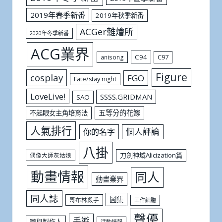
2019年春季新番
2019年秋季新番
ACGer雜燴所
2020年冬季新番
ACG業界
C94
C97
anisong
Figure
cosplay
FGO
Fate/stay night
LoveLive!
SSSS.GRIDMAN
SAO
五等分的花嫁
不起眼女主角培育法
人氣排行
個人評論
你的名字
八掛
刀劍神域Alicization篇
偶像大師灰姑娘
動畫情報
同人
動畫業界
同人誌
圖集
哥布林殺手
工作細胞
聲優
手遊
戀與製作人
活動情報