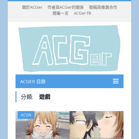
關於ACGer
作者與ACGer的關係
徵稿與推廣合作
總編一言
ACGer FB
ACGER 目錄
分類:
遊戲
ACGN