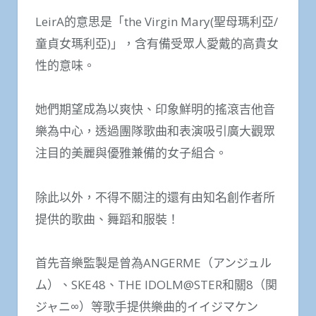
LeirA的意思是「the Virgin Mary(聖母瑪利亞/
童貞女瑪利亞)」，含有備受眾人愛戴的高貴女
性的意味。
她們期望成為以爽快、印象鮮明的搖滾吉他音
樂為中心，透過團隊歌曲和表演吸引廣大觀眾
注目的美麗與優雅兼備的女子組合。
除此以外，不得不關注的還有由知名創作者所
提供的歌曲、舞蹈和服裝！
首先音樂監製是曾為ANGERME（アンジュル
ム）、SKE48、THE IDOLM@STER和關8（関
ジャニ∞）等歌手提供樂曲的イイジマケン