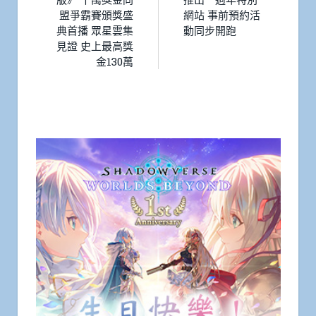
盟爭霸賽頒獎盛
網站 事前預約活
典首播 眾星雲集
動同步開跑
見證 史上最高獎
金130萬