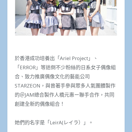
於香港成功培養出「Ariel Project」、
「ERЯOR」等迷倒不少粉絲的日系女子偶像組
合、致力推廣偶像文化的藝能公司
STARZEON，與曾著手參與眾多人氣團體製作
的＠JAM總合製作人橋元惠ー聯手合作，共同
創建全新的偶像組合！
她們的名字是「LeirA(レイラ）」。