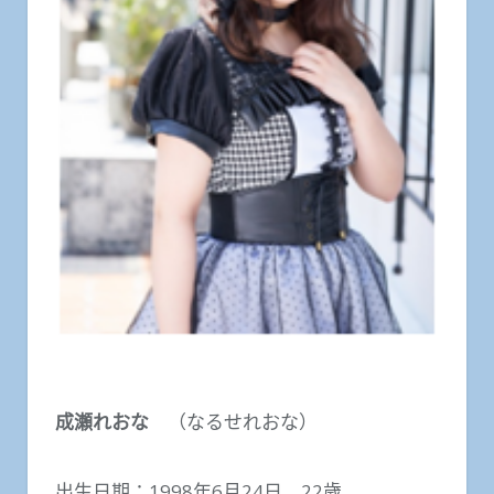
成瀬れおな
（なるせれおな）
出生日期：1998年6月24日 22歳