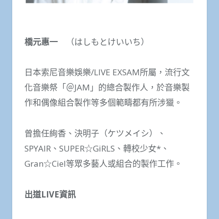
橋元惠一
（はしもとけいいち）
日本索尼音樂娛樂/LIVE EXSAM所屬，流行文
化音樂祭「＠JAM」的總合製作人，於音樂製
作和偶像組合製作等多個範疇都有所涉獵。
曾擔任絢香、決明子（ケツメイシ）、
SPYAIR、SUPER☆GiRLS、轉校少女*、
Gran☆Ciel等眾多藝人或組合的製作工作。
出道
LIVE
資訊