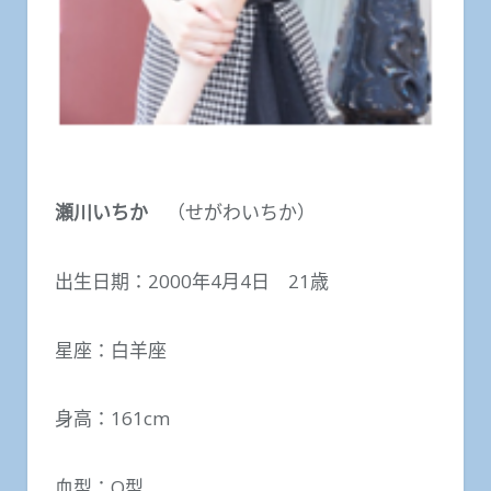
瀬川いちか
（せがわいちか）
出生日期：2000年4月4日 21歳
星座：白羊座
身高：161cm
血型：O型