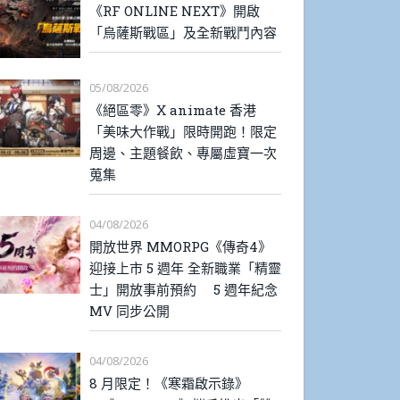
《RF ONLINE NEXT》開啟
「烏薩斯戰區」及全新戰鬥內容
05/08/2026
《絕區零》X animate 香港
「美味大作戰」限時開跑！限定
周邊、主題餐飲、專屬虛寶一次
蒐集
04/08/2026
開放世界 MMORPG《傳奇4》
迎接上市 5 週年 全新職業「精靈
士」開放事前預約 5 週年紀念
MV 同步公開
04/08/2026
8 月限定！《寒霜啟示錄》