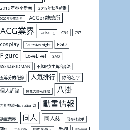
2019年春季新番
2019年秋季新番
ACGer雜燴所
2020年冬季新番
ACG業界
C94
C97
anisong
cosplay
FGO
Fate/stay night
Figure
LoveLive!
SAO
SSSS.GRIDMAN
不起眼女主角培育法
人氣排行
你的名字
五等分的花嫁
八掛
個人評論
偶像大師灰姑娘
動畫情報
刀劍神域Alicization篇
同人
同人誌
動畫業界
哥布林殺手
手遊
圖集
戀與製作人
工作細胞
活動情報