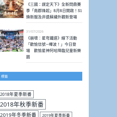
《三國：謀定天下》全新問鼎賽
季「南郡烽起」8月8日開啟！S1
煥新服及非遺蘇繡外觀新登場
31/07/2026
《崩壞：星穹鐵道》線下活動
「歡愉信號—嗶波！」今日登
場 歡愉星神阿哈降臨兒童新樂
園
標籤
2018年夏季新番
2018年秋季新番
2019年冬季新番
2019年夏季新番