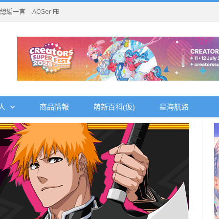
總編一言
ACGer FB
人
商品情報
萌新百科(仮)
星海航路