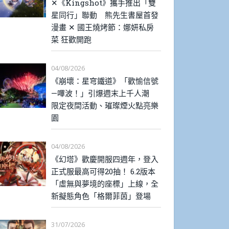
✕《Kingshot》攜手推出「雙
星同行」聯動 熊先生書屋首發
漫畫 ✕ 國王燒烤節：娜妍私房
菜 狂歡開跑
04/08/2026
《崩壞：星穹鐵道》「歡愉信號
—嗶波！」引爆週末上千人潮
限定夜間活動、璀璨煙火點亮樂
園
04/08/2026
《幻塔》歡慶開服四週年，登入
正式服最高可得20抽！ 6.2版本
「虛無與夢境的座標」上線，全
新擬態角色「格爾菲茵」登場
31/07/2026