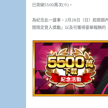
已突破5500萬次(※)。
為紀念此一盛事，2月28日（日）起遊戲
間限定登入獎勵」以及可獲得豪華報酬的「