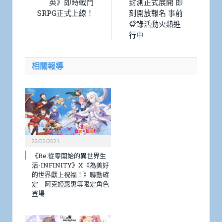
英》即時戰鬥
封測正式展開 即
SRPG正式上線！
刻開放報名 事前
登錄活動火熱進
行中
相關報導
22/02/2021
《Re:從零開始的異世界生
活-INFINITY》X《為美好
的世界獻上祝福！》聯動確
定 阿克婭惠惠等限定角色
登場