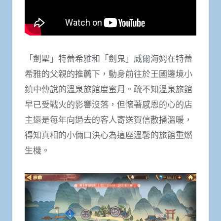
「劍聖」特蕾希雅和「劍鬼」威爾海姆在特蕾
希雅的父親的推薦下，動身前往於王國邊境小
鎮中傳說的溫泉旅館度蜜月。疏不知溫泉旅館
早已受戰火的影響沒落，但懷著感恩的心的店
主還是每年向過去的客人寄送賀信散播溫暖，
得知真相的小倆口決心為這座溫馨的旅館重燃
生機。