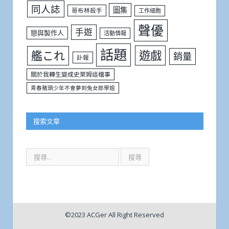
同人誌
圖集
哥布林殺手
工作細胞
聲優
手遊
戀與製作人
活動情報
話題
遊戲
艦これ
銷量
訃報
關於我轉生變成史萊姆這檔事
青春豬頭少年不會夢到兔女郎學姐
搜索文章
©2023 ACGer All Right Reserved