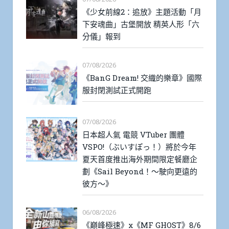
《少女前線2：追放》主題活動「月
下安魂曲」古堡開放 精英人形「六
分儀」報到
07/08/2026
《BanG Dream! 交織的樂章》國際
服封閉測試正式開跑
07/08/2026
日本超人氣 電競 VTuber 團體
VSPO!（ぶいすぽっ！）將於今年
夏天首度推出海外期間限定餐廳企
劃《Sail Beyond！～駛向更遠的
彼方～》
06/08/2026
《巔峰極速》x《MF GHOST》8/6