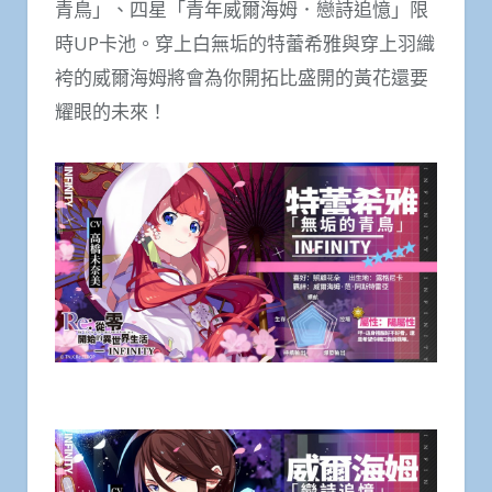
青鳥」、四星「青年威爾海姆．戀詩追憶」限
時UP卡池。穿上白無垢的特蕾希雅與穿上羽織
袴的威爾海姆將會為你開拓比盛開的黃花還要
耀眼的未來！