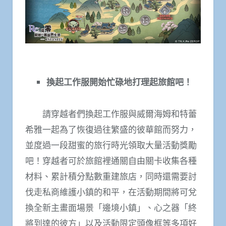
換起工作服開始忙碌地打理起旅館吧！
請穿越者們換起工作服與威爾海姆和特蕾
希雅一起為了恢復過往繁盛的彼華館而努力，
並度過一段甜蜜的旅行時光領取大量活動獎勵
吧！穿越者可於旅館裡通關自由關卡收集各種
材料、累計積分點數重建旅店，同時還需要討
伐走私商維護小鎮的和平，在活動期間將可兌
換全新主畫面場景「邊境小鎮」、心之器「終
將到達的彼方」以及活動限定頭像框等多項好