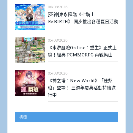
06/08/2026
[死神]東永降臨《七騎士
Re:BIRTH》 同步推出各種夏日活動
05/08/2026
《水滸歷險Online：重生》正式上
線！經典 PCMMORPG 再戰梁山
05/08/2026
《神之塔：New World》「蓮梨
琅」登場！ 三週年慶典活動持續進
行中
標籤