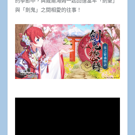
的季節中，與威爾海姆一起回憶當年「劍聖」
與「劍鬼」之間相愛的往事！