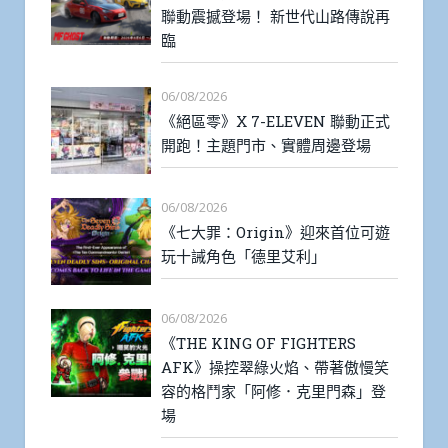
聯動震撼登場！ 新世代山路傳說再
臨
06/08/2026
《絕區零》X 7-ELEVEN 聯動正式
開跑！主題門市、實體周邊登場
06/08/2026
《七大罪：Origin》迎來首位可遊
玩十誡角色「德里艾利」
06/08/2026
《THE KING OF FIGHTERS
AFK》操控翠綠火焰、帶著傲慢笑
容的格鬥家「阿修．克里門森」登
場