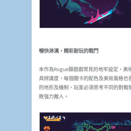
暢快淋漓，精彩耐玩的戰鬥
本作為Rogue類遊戲常見的地牢設定，美術
具辨識度，每個關卡的配色及美術風格也
的地形及機制，玩家必須思考不同的對戰
敗強力敵人。