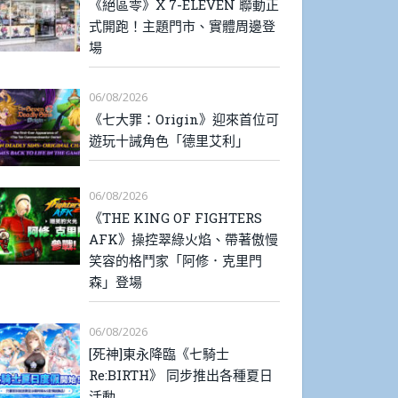
《絕區零》X 7-ELEVEN 聯動正
式開跑！主題門市、實體周邊登
場
06/08/2026
《七大罪：Origin》迎來首位可
遊玩十誡角色「德里艾利」
06/08/2026
《THE KING OF FIGHTERS
AFK》操控翠綠火焰、帶著傲慢
笑容的格鬥家「阿修．克里門
森」登場
06/08/2026
[死神]東永降臨《七騎士
Re:BIRTH》 同步推出各種夏日
活動