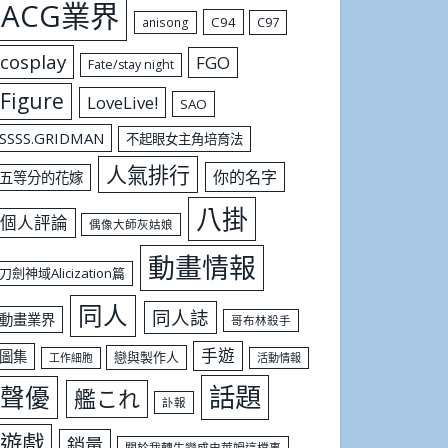
ACG業界
C94
C97
anisong
cosplay
FGO
Fate/stay night
Figure
LoveLive!
SAO
SSSS.GRIDMAN
不起眼女主角培育法
人氣排行
你的名字
五等分的花嫁
八掛
個人評論
偶像大師灰姑娘
動畫情報
刀劍神域Alicization篇
同人
同人誌
動畫業界
哥布林殺手
手遊
圖集
戀與製作人
工作細胞
活動情報
話題
聲優
艦これ
訃報
遊戲
銷量
關於我轉生變成史萊姆這檔事