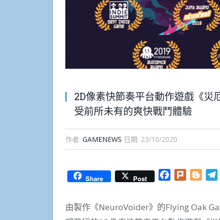
2D像素快節奏平台動作遊戲《災厄
受前所未有的爽快戰鬥體驗
作者:
GAMENEWS
日期:
23/10/2020
Facebook
Plurk
Blog
Share
Post
由製作《NeuroVoider》的Flying Oak 