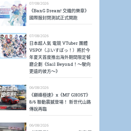
07/08/2026
《BanG Dream! 交織的樂章》
國際服封閉測試正式開跑
07/08/2026
日本超人氣 電競 VTuber 團體
VSPO!（ぶいすぽっ！）將於今
年夏天首度推出海外期間限定餐
廳企劃《Sail Beyond！～駛向
更遠的彼方～》
06/08/2026
《巔峰極速》x《MF GHOST》
8/6 聯動震撼登場！ 新世代山路
傳說再臨
06/08/2026