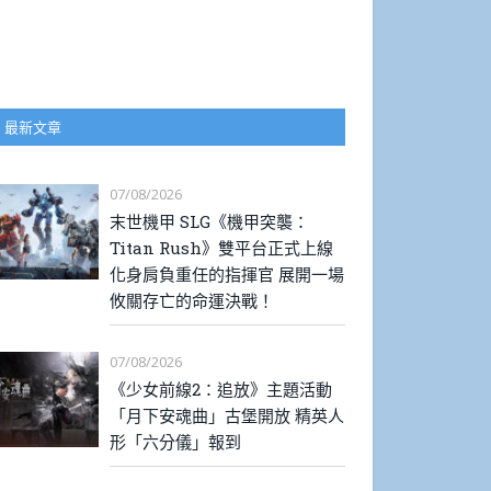
最新文章
07/08/2026
末世機甲 SLG《機甲突襲：
Titan Rush》雙平台正式上線
化身肩負重任的指揮官 展開一場
攸關存亡的命運決戰！
07/08/2026
《少女前線2：追放》主題活動
「月下安魂曲」古堡開放 精英人
形「六分儀」報到