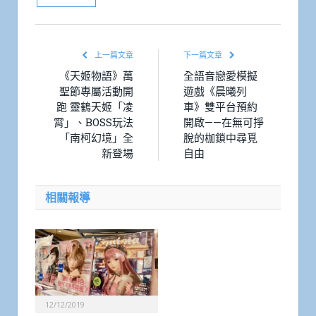
上一篇文章
下一篇文章
《天姬物語》萬
全語音戀愛模擬
聖節專屬活動開
遊戲《晨曦列
跑 靈鶴天姬「凌
車》雙平台預約
霄」、BOSS玩法
開啟——在無可掙
「南柯幻境」全
脫的枷鎖中尋覓
新登場
自由
相關報導
12/12/2019