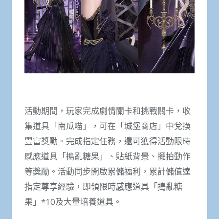
活動期間，玩家完成劇情關卡和挑戰關卡，收
集道具「南瓜喵」，可在「城堡商店」中兌換
豐富獎勵。完成指定任務，還可獲得活動限時
感應道具「搗亂糖果」、貼紙背景、擺拍動作
等獎勵。活動同步開啟累儲福利，累計儲值達
指定尊享經驗，即領限時感應道具「搗亂糖
果」*10及大量培養道具。