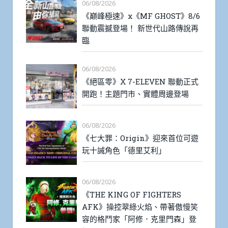
06/08/2026
《巔峰極速》x《MF GHOST》8/6
聯動震撼登場！ 新世代山路傳說再
臨
06/08/2026
《絕區零》X 7-ELEVEN 聯動正式
開跑！主題門市、實體周邊登場
06/08/2026
《七大罪：Origin》迎來首位可遊
玩十誡角色「德里艾利」
06/08/2026
《THE KING OF FIGHTERS
AFK》操控翠綠火焰、帶著傲慢笑
容的格鬥家「阿修．克里門森」登