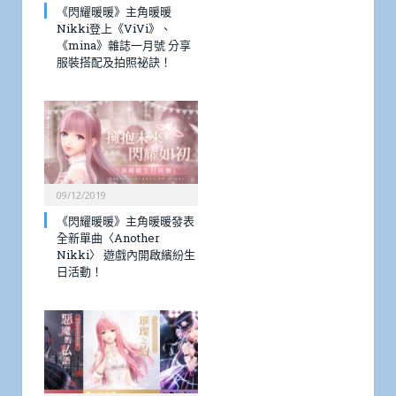
《閃耀暖暖》主角暖暖
Nikki登上《ViVi》、
《mina》雜誌一月號 分享
服裝搭配及拍照祕訣！
09/12/2019
《閃耀暖暖》主角暖暖發表
全新單曲〈Another
Nikki〉 遊戲內開啟繽紛生
日活動！