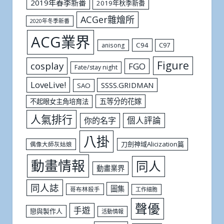
2019年春季新番
2019年秋季新番
ACGer雜燴所
2020年冬季新番
ACG業界
C94
C97
anisong
Figure
cosplay
FGO
Fate/stay night
LoveLive!
SSSS.GRIDMAN
SAO
五等分的花嫁
不起眼女主角培育法
人氣排行
個人評論
你的名字
八掛
刀劍神域Alicization篇
偶像大師灰姑娘
動畫情報
同人
動畫業界
同人誌
圖集
哥布林殺手
工作細胞
聲優
手遊
戀與製作人
活動情報