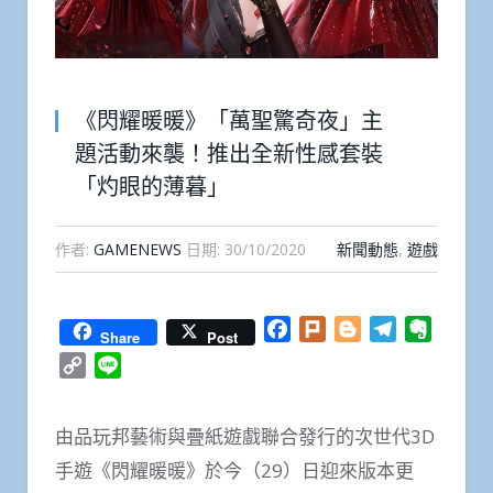
《閃耀暖暖》「萬聖驚奇夜」主
題活動來襲！推出全新性感套裝
「灼眼的薄暮」
作者:
GAMENEWS
日期:
30/10/2020
新聞動態
,
遊戲
Facebook
Plurk
Blogger
Telegram
Everno
Share
Post
Copy
Line
Link
由品玩邦藝術與疊紙遊戲聯合發行的次世代3D
手遊《閃耀暖暖》於今（29）日迎來版本更