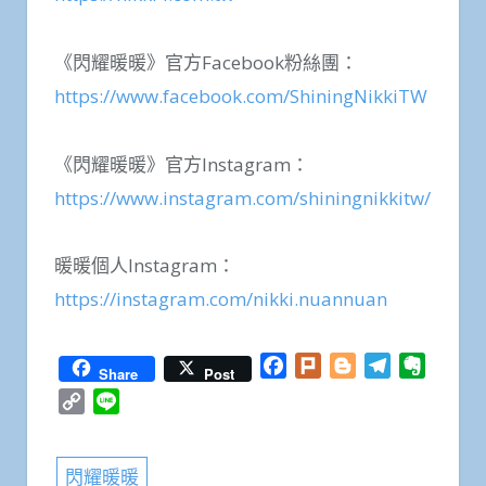
《閃耀暖暖》官方Facebook粉絲團：
https://www.facebook.com/ShiningNikkiTW
《閃耀暖暖》官方Instagram：
https://www.instagram.com/shiningnikkitw/
暖暖個人Instagram：
https://instagram.com/nikki.nuannuan
Facebook
Plurk
Blogger
Telegram
Everno
Share
Post
Copy
Line
Link
閃耀暖暖