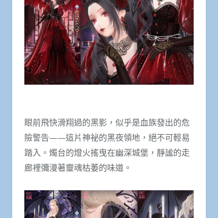
眼前飛快滑翔過的黑影，似乎是血族發出的危
險警告——這片神祕的黑夜領地，絕不可輕易
踏入。燭台的燈火搖曳在幽深城堡，靜謐的走
廊裡彌漫著靈魂枯萎的味道。