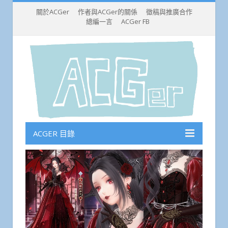
關於ACGer
作者與ACGer的關係
徵稿與推廣合作
總編一言
ACGer FB
ACGER 目錄