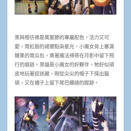
黑與橙彷彿是萬聖節的專屬配色，活力又可
愛，霓虹般的裙擺點染星光，小魔女背上塞滿
糖果的南瓜包，乘著魔法掃帚在月影中留下飛
行的痕跡。黑貓是小魔女的好夥伴，牠好似頑
皮地玩著捉迷藏，剛從尖尖的帽子下探出腦
袋，又在襪子上留下尾巴纏繞的蹤跡。