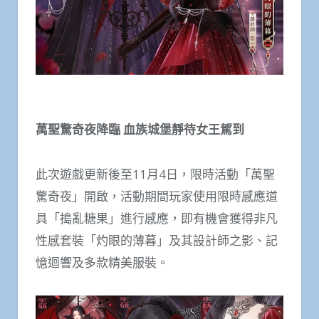
萬聖驚奇夜降臨 血族城堡靜待女王駕到
此次遊戲更新後至11月4日，限時活動「萬聖
驚奇夜」開啟，活動期間玩家使用限時感應道
具「搗亂糖果」進行感應，即有機會獲得非凡
性感套裝「灼眼的薄暮」及其設計師之影、記
憶迴響及多款精美服裝。