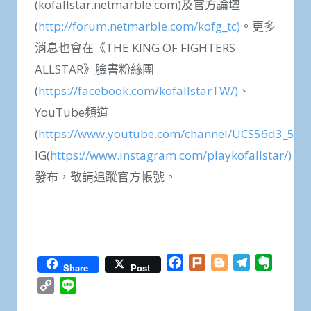
(kofallstar.netmarble.com)及官方論壇
(
http://forum.netmarble.com/kofg_tc)
。更多
消息也會在《THE KING OF FIGHTERS
ALLSTAR》臉書粉絲團
(
https://facebook.com/kofallstarTW/)
、
YouTube頻道
(
https://www.youtube.com/channel/UCS56d3_5vfo
IG(
https://www.instagram.com/playkofallstar/)
發布，敬請追蹤官方帳號。
Facebook
Twitter
WhatsApp
Line
Plurk
Email
Share
Facebook
Plurk
Blogger
Telegram
Everno
Share
Post
Copy
Line
Link