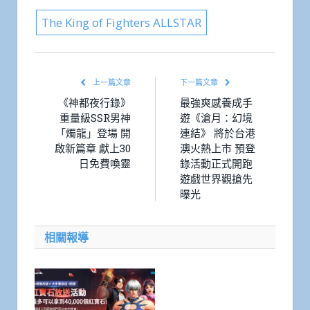
The King of Fighters ALLSTAR
上一篇文章
下一篇文章
《神都夜行錄》
最強爽感養成手
重量級SSR男神
遊《滄月：幻境
「燭龍」登場 開
連結》 將於台港
啟新篇章 獻上30
澳火熱上市 預登
日免費喚靈
錄活動正式開跑
遊戲世界觀搶先
曝光
相關報導