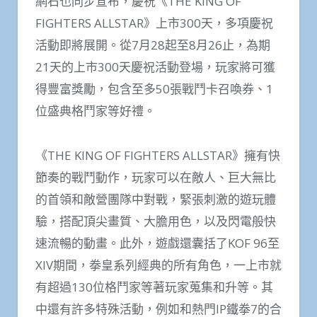
網石也同步宣布，慶祝《THE KING OF
FIGHTERS ALLSTAR》上市300天，多項慶祝
活動即將展開。從7月28起至8月26止，為期
21天的上市300天慶祝活動登場，玩家將可獲
得豐富獎勵，包含至多50張戰鬥卡召喚券、1
位盛典格鬥家等好禮。
《THE KING OF FIGHTERS ALLSTAR》擁有快
節奏的戰鬥動作，玩家可以在敵人、巨大無比
的首領和敵營團隊中對戰，緊張刺激的遊玩體
驗，搭配頂尖畫質、大膽用色，以及閃電般快
速流暢的動畫。此外，遊戲還囊括了KOF 96至
XIV期間，拳皇系列經典的所有角色，一上市就
有超過130位格鬥家等著玩家蒐集和升等。其
中還有許多特殊活動，例如和熱門IP鐵拳7的合