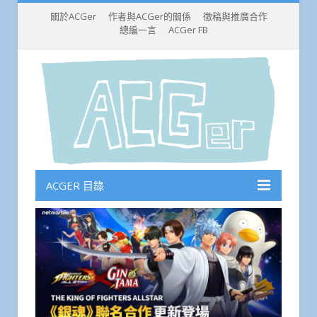
關於ACGer
作者與ACGer的關係
徵稿與推廣合作
總編一言
ACGer FB
ACGER 目錄