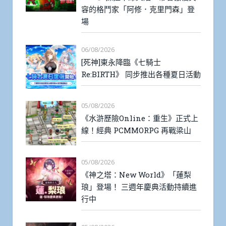
容的格鬥家「阿修．克里門森」登
場
06/08/2026
[死神]東永降臨《七騎士
Re:BIRTH》 同步推出各種夏日活動
05/08/2026
《水滸歷險Online：重生》正式上
線！經典 PCMMORPG 再戰梁山
05/08/2026
《神之塔：New World》「蓮梨
琅」登場！ 三週年慶典活動持續進
行中