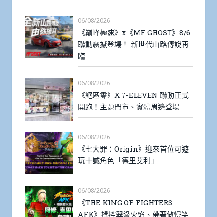
06/08/2026
《巔峰極速》x《MF GHOST》8/6
聯動震撼登場！ 新世代山路傳說再
臨
06/08/2026
《絕區零》X 7-ELEVEN 聯動正式
開跑！主題門市、實體周邊登場
06/08/2026
《七大罪：Origin》迎來首位可遊
玩十誡角色「德里艾利」
06/08/2026
《THE KING OF FIGHTERS
AFK》操控翠綠火焰、帶著傲慢笑