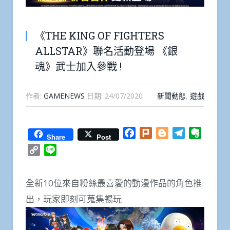
《THE KING OF FIGHTERS
ALLSTAR》聯名活動登場 《銀
魂》武士加入參戰 !
作者:
GAMENEWS
日期:
24/07/2020
新聞動態
,
遊戲
Facebook
Plurk
Blogger
Telegram
Everno
Share
Post
Copy
Line
Link
全新10位來自粉絲最喜愛的動漫作品的角色推
出，玩家即刻可蒐集暢玩