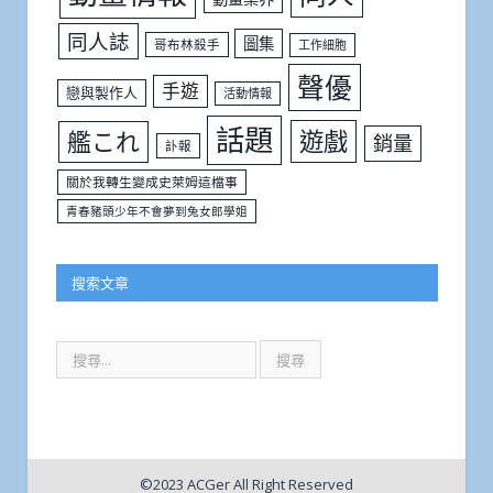
同人誌
圖集
哥布林殺手
工作細胞
聲優
手遊
戀與製作人
活動情報
話題
遊戲
艦これ
銷量
訃報
關於我轉生變成史萊姆這檔事
青春豬頭少年不會夢到兔女郎學姐
搜索文章
©2023 ACGer All Right Reserved