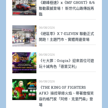
《巔峰極速》x《MF GHOST》8/6
聯動震撼登場！ 新世代山路傳說再
臨
06/08/2026
《絕區零》X 7-ELEVEN 聯動正式
開跑！主題門市、實體周邊登場
06/08/2026
《七大罪：Origin》迎來首位可遊
玩十誡角色「德里艾利」
06/08/2026
《THE KING OF FIGHTERS
AFK》操控翠綠火焰、帶著傲慢笑
容的格鬥家「阿修．克里門森」登
場