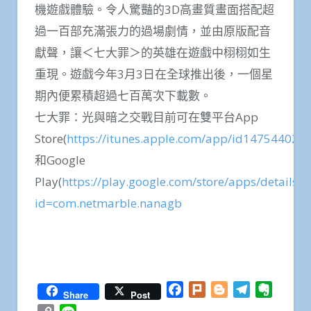
機遊戲體驗。令人驚豔的3D高畫質畫面搭配超
過一百部充滿張力的過場劇情，並由原版配音
獻聲，讓＜七大罪＞的英雄在遊戲中栩栩如生
重現。遊戲今年3月3日在全球推出後，一個星
期內便累積超過七百萬次下載數。
七大罪：光與暗之交戰目前可在雙平台App
Store(
https://itunes.apple.com/app/id1475440231
和Google
Play(
https://play.google.com/store/apps/details?
id=com.netmarble.nanagb
Facebook
Twitter
WhatsApp
Line
Plurk
Email
Share
Facebook
Plurk
Blogger
Telegram
Everno
Share
Post