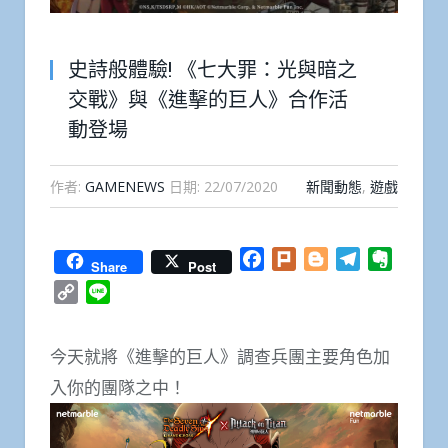
史詩般體驗! 《七大罪：光與暗之
交戰》與《進擊的巨人》合作活
動登場
作者:
GAMENEWS
日期:
22/07/2020
新聞動態
,
遊戲
Facebook
Plurk
Blogger
Telegram
Everno
Share
Post
Copy
Line
Link
今天就將《進擊的巨人》調查兵團主要角色加
入你的團隊之中！