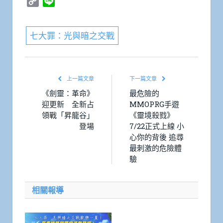
Copy
Line
Link
七大罪：光與暗之交戰
上一篇文章
下一篇文章
《劍靈：革命》
最危險的
迎更新 全新占
MMOPRG手遊
領戰「昇龍谷」
《靈境殺戮》
登場
7/22正式上線 小
心你的背後 追尋
最刺激的危險體
驗
相關報導