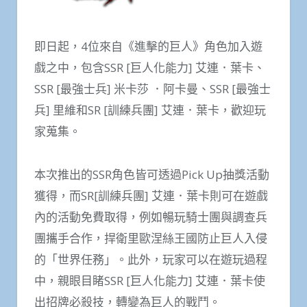
即日起，4位來自《進擊的巨人》角色加入遊
戲之中，包含SSR [巨人化能力] 艾連．葉卡、
SSR [最強士兵] 米卡莎 ．阿卡曼、SSR [最強士
兵] 里維和SR [訓練兵團] 艾連．葉卡，歡迎玩
家蒐集。
本次推出的SSR角色皆可透過Pick Up抽獎活動
獲得，而SR[訓練兵團] 艾連．葉卡則可在遊戲
內的活動免費取得，例如暢玩騎士團與調查兵
團攜手合作，捍衛里歐涅絲王國防止巨人入侵
的「世界任務」。此外，玩家可以在遊玩過程
中，親眼目睹SSR [巨人化能力] 艾連．葉卡使
出招牌必殺技，轉變為巨人的戰鬥。