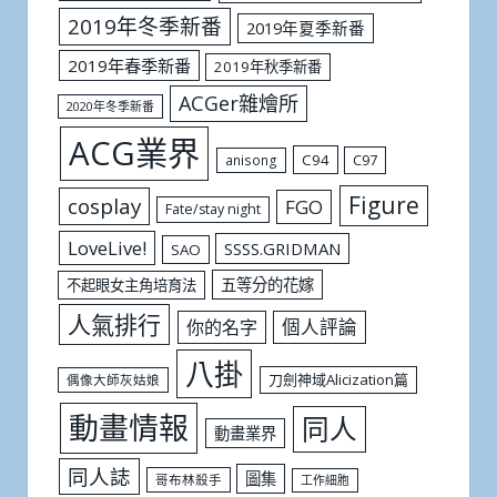
2019年冬季新番
2019年夏季新番
2019年春季新番
2019年秋季新番
ACGer雜燴所
2020年冬季新番
ACG業界
C94
C97
anisong
Figure
cosplay
FGO
Fate/stay night
LoveLive!
SSSS.GRIDMAN
SAO
五等分的花嫁
不起眼女主角培育法
人氣排行
個人評論
你的名字
八掛
刀劍神域Alicization篇
偶像大師灰姑娘
動畫情報
同人
動畫業界
同人誌
圖集
哥布林殺手
工作細胞