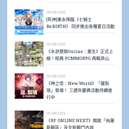
06/08/2026
[死神]東永降臨《七騎士
Re:BIRTH》 同步推出各種夏日活動
05/08/2026
《水滸歷險Online：重生》正式上
線！經典 PCMMORPG 再戰梁山
05/08/2026
《神之塔：New World》「蓮梨
琅」登場！ 三週年慶典活動持續進
行中
05/08/2026
《RF ONLINE NEXT》開啟「烏薩
斯戰區」及全新戰鬥內容