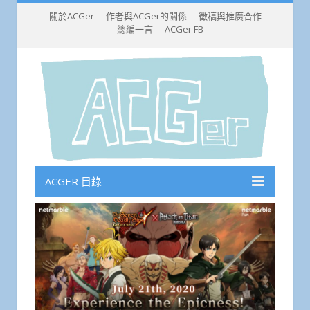
關於ACGer
作者與ACGer的關係
徵稿與推廣合作
總編一言
ACGer FB
ACGER 目錄