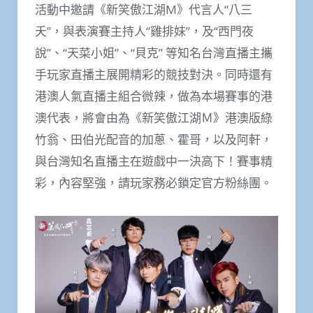
活動中邀請《新笑傲江湖
M
》代言人“八三
夭”，與表演賽主持人“雞排妹”，及“西門夜
說”、“天菜小姐”、“貝克” 等知名台灣直播主攜
手玩家直播主展開精彩的競技對決。同時還有
港澳人氣直播主組合微辣，做為本場賽事的港
澳代表，將會由為《新笑傲江湖Ｍ》港澳版綠
竹翁、田伯光配音的加蔥、霍哥，以及阿軒，
與台灣知名直播主在遊戲中一決高下！賽事精
彩，內容堅強，請玩家務必鎖定官方粉絲團。