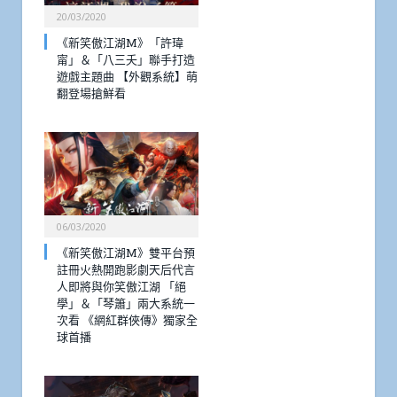
20/03/2020
《新笑傲江湖M》「許瑋
甯」＆「八三夭」聯手打造
遊戲主題曲 【外觀系統】萌
翻登場搶鮮看
06/03/2020
《新笑傲江湖M》雙平台預
註冊火熱開跑影劇天后代言
人即將與你笑傲江湖 「絕
學」＆「琴簫」兩大系統一
次看 《網紅群俠傳》獨家全
球首播