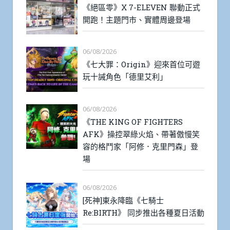
《絕區零》X 7-ELEVEN 聯動正式
開跑！主題門市、實體周邊登場
06/08/2026
《七大罪：Origin》迎來首位可遊
玩十誡角色「德里艾利」
06/08/2026
《THE KING OF FIGHTERS
AFK》操控翠綠火焰、帶著傲慢笑
容的格鬥家「阿修．克里門森」登
場
06/08/2026
[死神]東永降臨《七騎士
Re:BIRTH》 同步推出各種夏日活動