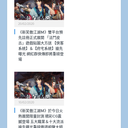
20/02/2020
《新笑傲江湖M》雙平台預
先註冊正式展開 「法鬥皮
古」遊戲貼圖大方送 【俠客
系統】＆【府宅系統】搶先
曝光 網紅群俠傳即將重磅登
場
10/02/2020
《新笑傲江湖M》於今日火
熱展開限量封測 精彩CG震
撼登場 五大職業＆十大流派
搶先曝光重磅邀請相聲大師