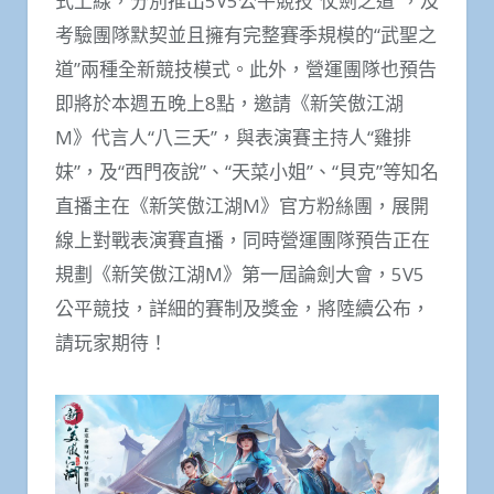
式上線，
分別推出
5V5
公平競技“仗劍之道”，及
考驗團隊默契並且擁有完整賽季規模的“武聖之
道”兩種全新競技模式。此外，營運團隊也預告
即將於本週五晚上
8
點，邀請《新笑傲江湖
M
》代言人“八三夭”，與表演賽主持人“雞排
妹”，及“西門夜說”、“天菜小姐”、“貝克”等知名
直播主在《新笑傲江湖
M
》官方粉絲團，展開
線上對戰表演賽直播，同時營運團隊預告正在
規劃《新笑傲江湖
M
》第一屆論劍大會，
5V5
公平競技，詳細的賽制及獎金，將陸續公布，
請玩家期待！