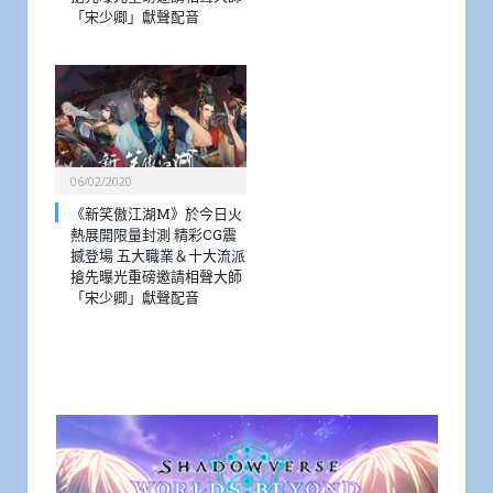
「宋少卿」獻聲配音
06/02/2020
《新笑傲江湖M》於今日火
熱展開限量封測 精彩CG震
撼登場 五大職業＆十大流派
搶先曝光重磅邀請相聲大師
「宋少卿」獻聲配音