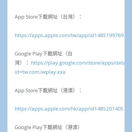
App Store
下載網址（台灣）：
https://apps.apple.com/tw/app/id1485199769
Google Play
下載網址（台
灣）：
https://play.google.com/store/apps/details
id=tw.com.iwplay.xxa
App Store
下載網址（港澳）：
https://apps.apple.com/hk/app/id1485201405
Google Play
下載網址（港澳）