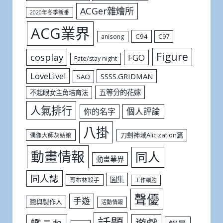
ACGer雜燴所
2020年冬季新番
ACG業界
C94
C97
anisong
Figure
cosplay
FGO
Fate/stay night
LoveLive!
SSSS.GRIDMAN
SAO
五等分的花嫁
不起眼女主角培育法
人氣排行
個人評論
你的名字
八掛
刀劍神域Alicization篇
偶像大師灰姑娘
動畫情報
同人
動畫業界
同人誌
圖集
哥布林殺手
工作細胞
聲優
手遊
戀與製作人
活動情報