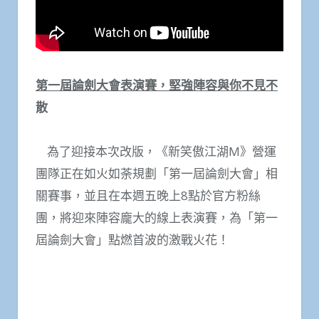
第一屆論劍大會表演賽，堅強陣容與你不見不
散
為了迎接本次改版，《新笑傲江湖
M
》營運
團隊正在如火如荼規劃「第一屆論劍大會」相
關賽事，並且在本週五晚上
8
點於官方粉絲
團，將迎來陣容龐大的線上表演賽，為「第一
屆論劍大會」點燃首波的激戰火花！