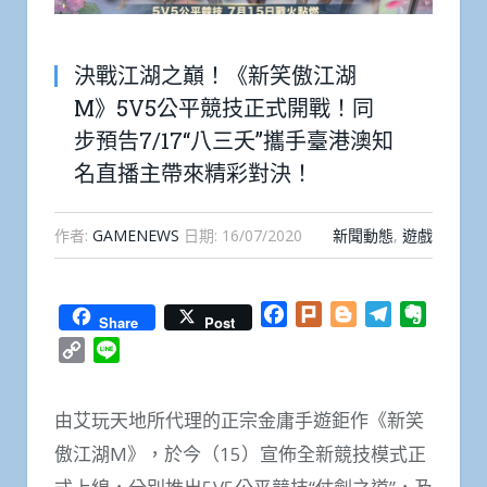
決戰江湖之巔！《新笑傲江湖
M》5V5公平競技正式開戰！同
步預告7/17“八三夭”攜手臺港澳知
名直播主帶來精彩對決！
作者:
GAMENEWS
日期:
16/07/2020
新聞動態
,
遊戲
Facebook
Plurk
Blogger
Telegram
Everno
Share
Post
Copy
Line
Link
由艾玩天地所代理的正宗金庸手遊鉅作《新笑
傲江湖
M
》，於今（
15
）宣佈全新競技模式正