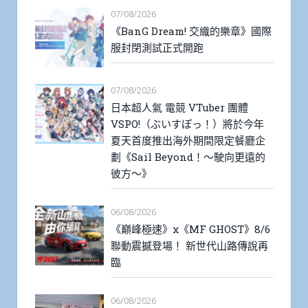
07/08/2026
《BanG Dream! 交織的樂章》國際
服封閉測試正式開跑
07/08/2026
日本超人氣 電競 VTuber 團體
VSPO!（ぶいすぽっ！）將於今年
夏天首度推出海外期間限定餐廳企
劃《Sail Beyond！～駛向更遠的
彼方～》
06/08/2026
《巔峰極速》x《MF GHOST》8/6
聯動震撼登場！ 新世代山路傳說再
臨
06/08/2026