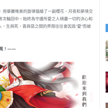
~》用華麗唯美的旋律描繪了一副櫻花、月夜和夢境交
無數次輪回中，始終為守護所愛之人傾盡一切的決心和
、生與死、善與惡之間的界限往往會因爲“愛”而被
萬！——