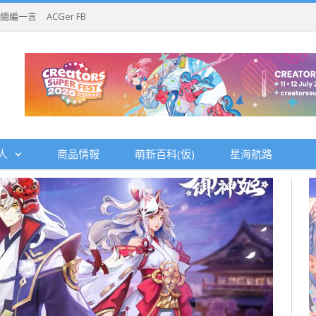
總編一言
ACGer FB
人
商品情報
萌新百科(仮)
星海航路