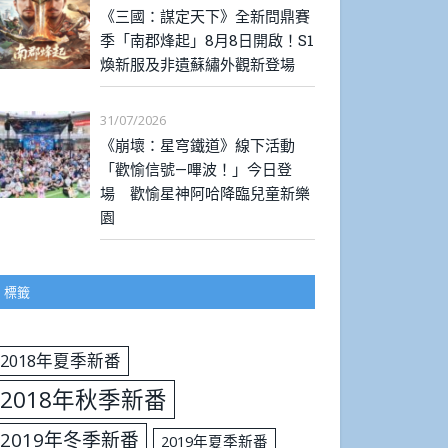
《三國：謀定天下》全新問鼎賽
季「南郡烽起」8月8日開啟！S1
煥新服及非遺蘇繡外觀新登場
31/07/2026
《崩壞：星穹鐵道》線下活動
「歡愉信號—嗶波！」今日登
場 歡愉星神阿哈降臨兒童新樂
園
標籤
2018年夏季新番
2018年秋季新番
2019年冬季新番
2019年夏季新番