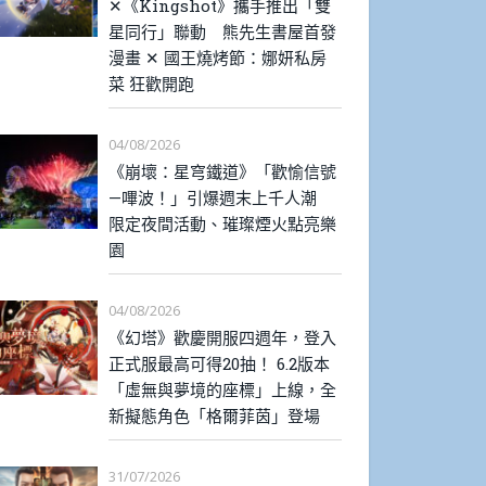
✕《Kingshot》攜手推出「雙
星同行」聯動 熊先生書屋首發
漫畫 ✕ 國王燒烤節：娜妍私房
菜 狂歡開跑
04/08/2026
《崩壞：星穹鐵道》「歡愉信號
—嗶波！」引爆週末上千人潮
限定夜間活動、璀璨煙火點亮樂
園
04/08/2026
《幻塔》歡慶開服四週年，登入
正式服最高可得20抽！ 6.2版本
「虛無與夢境的座標」上線，全
新擬態角色「格爾菲茵」登場
31/07/2026