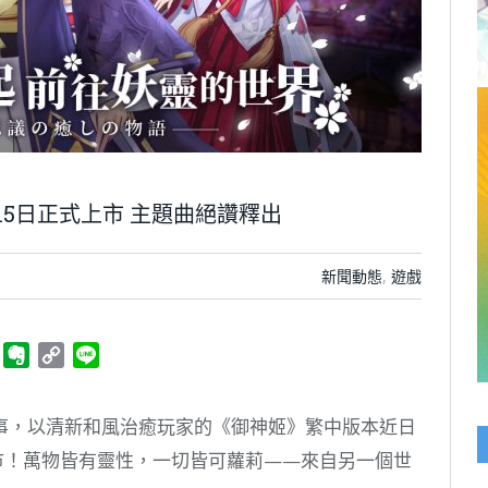
5日正式上市 主題曲絕讚釋出
新聞動態
,
遊戲
ger
Telegram
Evernote
Copy
Line
Link
事，以清新和風治癒玩家的《御神姬》繁中版本近日
市！萬物皆有靈性，一切皆可蘿莉——來自另一個世