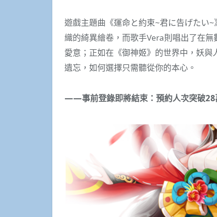
遊戲主題曲《運命と約束~君に告げたい
織的綺異繪卷，而歌手Vera則唱出了在
愛意；正如在《御神姬》的世界中，妖與人
遺忘，如何選擇只需聽從你的本心。
——事前登錄即將結束：預約人次突破
28