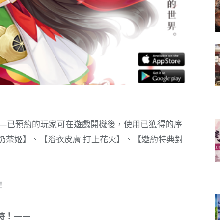
束——已預約的玩家可在遊戲開機後，使用已獲得的序
奶茶姬】、【浴衣皮膚·打上花火】、【邀約特典對
。
！
持！——