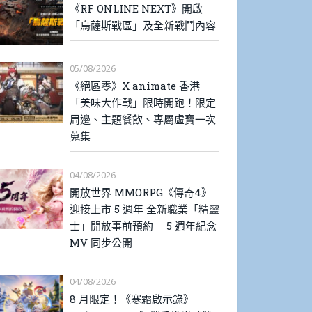
《RF ONLINE NEXT》開啟
「烏薩斯戰區」及全新戰鬥內容
05/08/2026
《絕區零》X animate 香港
「美味大作戰」限時開跑！限定
周邊、主題餐飲、專屬虛寶一次
蒐集
04/08/2026
開放世界 MMORPG《傳奇4》
迎接上市 5 週年 全新職業「精靈
士」開放事前預約 5 週年紀念
MV 同步公開
04/08/2026
8 月限定！《寒霜啟示錄》