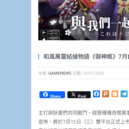
和風萬靈結緣物語《御神姬》7月1
作者:
GAMENEWS
日期:
10/07/2020
Facebook
Plurk
Blog
Share
Post
主打與妖靈們共同戰鬥，經歷種種奇聞異
宣佈，將於7月15日（三）雙平台正式上