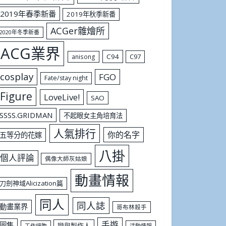
2019年春季新番
2019年秋季新番
ACGer雜燴所
2020年冬季新番
ACG業界
C94
C97
anisong
cosplay
FGO
Fate/stay night
Figure
LoveLive!
SAO
SSSS.GRIDMAN
不起眼女主角培育法
人氣排行
你的名字
五等分的花嫁
八掛
個人評論
偶像大師灰姑娘
動畫情報
刀劍神域Alicization篇
同人
同人誌
動畫業界
哥布林殺手
手遊
圖集
戀與製作人
工作細胞
活動情報