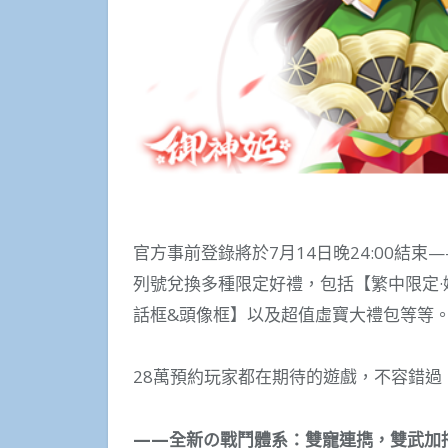
官方事前登錄將於7月14日晚24:00結
列號兌換多種限定好禮，包括【繁中限定·
話框&頭像框】以及超值虛寶大禮包等等
28萬預約玩家都在期待的遊戲，不容錯過
——全新
の
戰鬥體系：雙寵連擕，雙武加