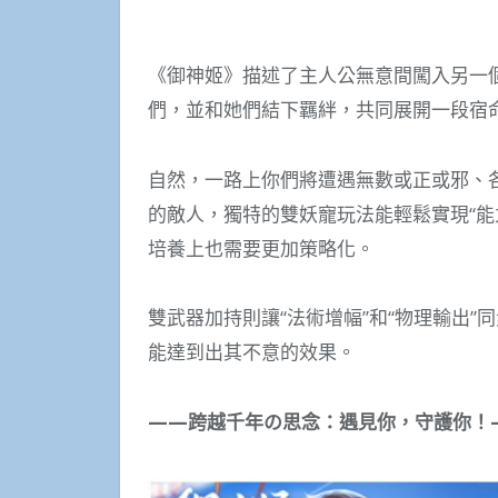
《御神姬》描述了主人公無意間闖入另一
們，並和她們結下羈絆，共同展開一段宿
自然，一路上你們將遭遇無數或正或邪、
的敵人，獨特的雙妖寵玩法能輕鬆實現“能
培養上也需要更加策略化。
雙武器加持則讓“法術增幅”和“物理輸出
能達到出其不意的效果。
——跨越千年
の
思念：遇見你，守護你！