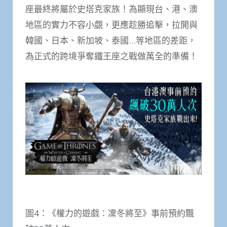
座最終將屬於史塔克家族！為顯現台、港、澳
地區的實力不容小覷，更應趁勝追擊，拉開與
韓國、日本、新加坡、泰國…等地區的差距，
為正式的跨境爭奪鐵王座之戰做萬全的準備！
圖4：《權力的遊戲：凜冬將至》事前預約飄