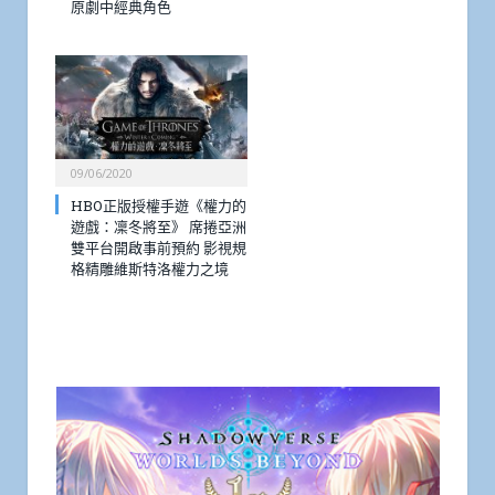
原劇中經典角色
09/06/2020
HBO正版授權手遊《權力的
遊戲：凜冬將至》 席捲亞洲
雙平台開啟事前預約 影視規
格精雕維斯特洛權力之境