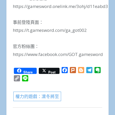
https://gamesword.onelink.me/3ohj/d11eabd3
事前登陸頁面：
https://t.gamesword.com/ga_got002
官方粉絲團：
https://www.facebook.com/GOT.gamesword
Facebook
Plurk
Blogger
Telegram
Everno
Share
Post
Copy
Line
Link
權力的遊戲：凜冬將至