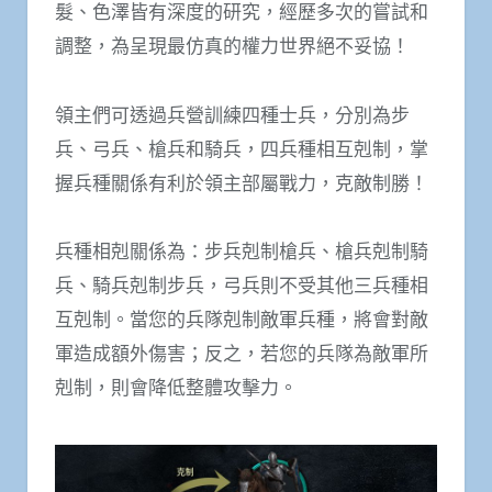
髮、色澤皆有深度的研究，經歷多次的嘗試和
調整，為呈現最仿真的權力世界絕不妥協！
領主們可透過兵營訓練四種士兵，分別為步
兵、弓兵、槍兵和騎兵，四兵種相互剋制，掌
握兵種關係有利於領主部屬戰力，克敵制勝！
兵種相剋關係為：步兵剋制槍兵、槍兵剋制騎
兵、騎兵剋制步兵，弓兵則不受其他三兵種相
互剋制。當您的兵隊剋制敵軍兵種，將會對敵
軍造成額外傷害；反之，若您的兵隊為敵軍所
剋制，則會降低整體攻擊力。