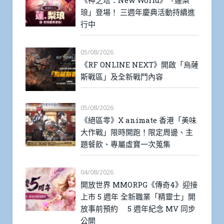
琅」登場！ 三週年慶典活動持續進
行中
05/08/2026
《RF ONLINE NEXT》開啟「烏薩
斯戰區」及全新戰鬥內容
05/08/2026
《絕區零》X animate 香港「美味
大作戰」限時開跑！限定周邊、主
題餐飲、專屬虛寶一次蒐集
04/08/2026
開放世界 MMORPG《傳奇4》迎接
上市 5 週年 全新職業「精靈士」開
放事前預約 5 週年紀念 MV 同步
公開