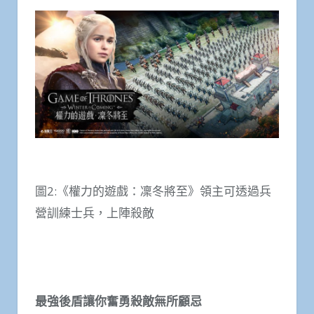
圖2:《權力的遊戲：凜冬將至》領主可透過兵
營訓練士兵，上陣殺敵
最強後盾讓你奮勇殺敵無所顧忌