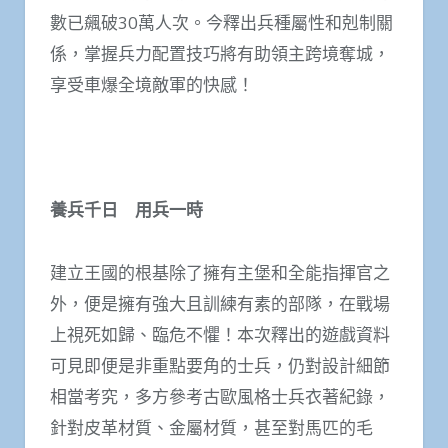
數已飆破30萬人次。今釋出兵種屬性和剋制關
係，掌握兵力配置技巧將有助領主跨境奪城，
享受車爆全境敵軍的快感！
養兵千日 用兵一時
建立王國的根基除了擁有主堡和全能指揮官之
外，便是擁有強大且訓練有素的部隊，在戰場
上視死如歸、臨危不懼！本次釋出的遊戲資料
可見即便是非重點要角的士兵，仍對設計細節
相當考究，多方參考古歐風格士兵衣著紀錄，
針對皮革材質、金屬材質，甚至對馬匹的毛