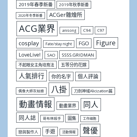
2019年春季新番
2019年秋季新番
ACGer雜燴所
2020年冬季新番
ACG業界
C94
C97
anisong
Figure
cosplay
FGO
Fate/stay night
LoveLive!
SSSS.GRIDMAN
SAO
五等分的花嫁
不起眼女主角培育法
人氣排行
個人評論
你的名字
八掛
刀劍神域Alicization篇
偶像大師灰姑娘
動畫情報
同人
動畫業界
同人誌
圖集
哥布林殺手
工作細胞
聲優
手遊
戀與製作人
活動情報