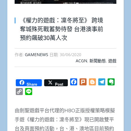
《權力的遊戲：凜冬將至》 跨境
奪城殊死戰蓄勢待發 台港澳事前
預約飆破30萬人次
作者:
GAMENEWS
日期:
30/06/2020
ACGN
,
新聞動態
,
遊戲
Facebook
Plurk
Blogger
Telegram
Everno
Share
Post
Copy
Line
Link
由劍聖遊戲平台代理的HBO正版授權策略模擬
手遊《權力的遊戲：凜冬將至》現已開啟雙平
台及頁面預約活動，台、港、澳地區目前預約