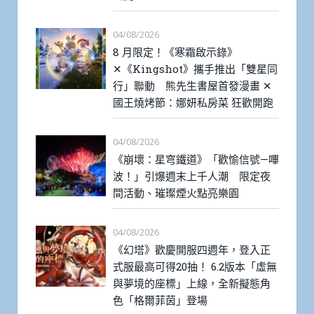
04/08/2026
8 月限定！《寒霜啟示錄》
✕《Kingshot》攜手推出「雙星同
行」聯動 熊先生書屋首發漫畫 ✕
國王燒烤節：娜妍私房菜 狂歡開跑
04/08/2026
《崩壞：星穹鐵道》「歡愉信號—嗶
波！」引爆週末上千人潮 限定夜
間活動、璀璨煙火點亮樂園
04/08/2026
《幻塔》歡慶開服四週年，登入正
式服最高可得20抽！ 6.2版本「虛無
與夢境的座標」上線，全新擬態角
色「格爾菲茵」登場