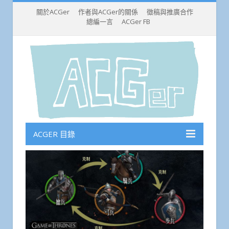
關於ACGer
作者與ACGer的關係
徵稿與推廣合作
總編一言
ACGer FB
ACGER 目錄