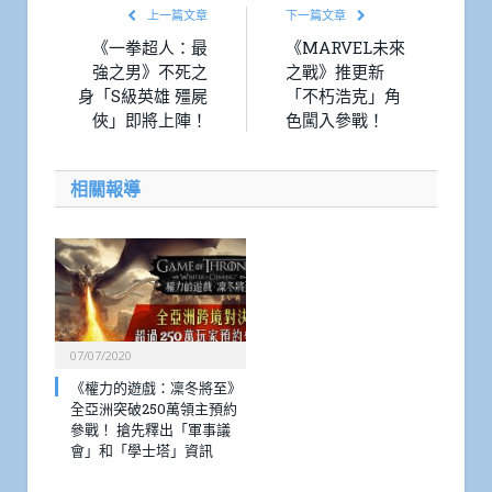
上一篇文章
下一篇文章
《一拳超人：最
《MARVEL未來
強之男》不死之
之戰》推更新
身「S級英雄 殭屍
「不朽浩克」角
俠」即將上陣！
色闖入參戰！
相關報導
07/07/2020
《權力的遊戲：凜冬將至》
全亞洲突破250萬領主預約
參戰！ 搶先釋出「軍事議
會」和「學士塔」資訊