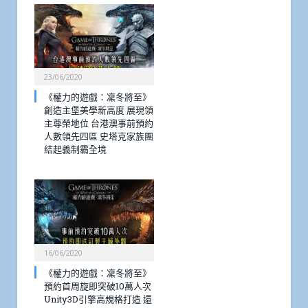
23/06/2020
《權力的遊戲：凜冬將至》
創造主堡美學新高度 展現領
主尊榮地位 台港澳事前預約
人數領先四區 史塔克家族團
結起義制霸全境
16/06/2020
《權力的遊戲：凜冬將至》
預約首周旋即突破10萬人次
Unity3D引擎高規格打造 還