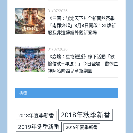
31/07/2026
《三國：謀定天下》全新問鼎賽季
「南郡烽起」8月8日開啟！S1煥新
服及非遺蘇繡外觀新登場
31/07/2026
《崩壞：星穹鐵道》線下活動「歡
愉信號—嗶波！」今日登場 歡愉星
神阿哈降臨兒童新樂園
標籤
2018年秋季新番
2018年夏季新番
2019年冬季新番
2019年夏季新番