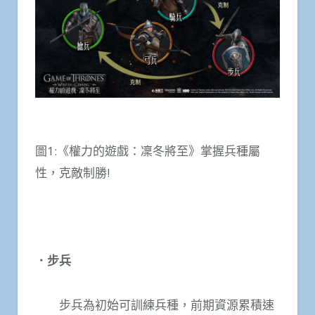
圖1:《權力的遊戲：凜冬將至》掌握兵種屬
性，克敵制勝!
．步兵
步兵為初始可訓練兵種，前期資源累積速