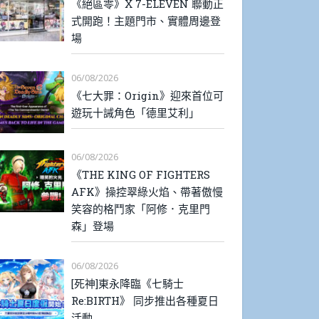
《絕區零》X 7-ELEVEN 聯動正
式開跑！主題門市、實體周邊登
場
06/08/2026
《七大罪：Origin》迎來首位可
遊玩十誡角色「德里艾利」
06/08/2026
《THE KING OF FIGHTERS
AFK》操控翠綠火焰、帶著傲慢
笑容的格鬥家「阿修．克里門
森」登場
06/08/2026
[死神]東永降臨《七騎士
Re:BIRTH》 同步推出各種夏日
活動