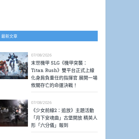
最新文章
07/08/2026
末世機甲 SLG《機甲突襲：
Titan Rush》雙平台正式上線
化身肩負重任的指揮官 展開一場
攸關存亡的命運決戰！
07/08/2026
《少女前線2：追放》主題活動
「月下安魂曲」古堡開放 精英人
形「六分儀」報到