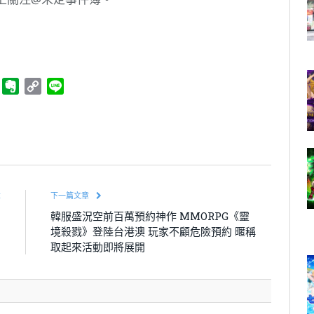
ger
Telegram
Evernote
Copy
Line
Link
章
下一篇文章
l
韓服盛況空前百萬預約神作 MMORPG《靈
測
境殺戮》登陸台港澳 玩家不顧危險預約 暱稱
取起來活動即將展開