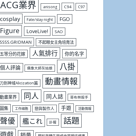
ACG業界
C94
C97
anisong
cosplay
FGO
Fate/stay night
Figure
LoveLive!
SAO
SSSS.GRIDMAN
不起眼女主角培育法
人氣排行
你的名字
五等分的花嫁
八掛
個人評論
偶像大師灰姑娘
動畫情報
刀劍神域Alicization篇
同人
同人誌
動畫業界
哥布林殺手
手遊
圖集
戀與製作人
工作細胞
活動情報
話題
聲優
艦これ
訃報
遊戲
銷量
關於我轉生變成史萊姆這檔事