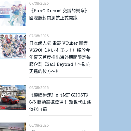
07/08/2026
《BanG Dream! 交織的樂章》
國際服封閉測試正式開跑
07/08/2026
日本超人氣 電競 VTuber 團體
VSPO!（ぶいすぽっ！）將於今
年夏天首度推出海外期間限定餐
廳企劃《Sail Beyond！～駛向
更遠的彼方～》
06/08/2026
《巔峰極速》x《MF GHOST》
8/6 聯動震撼登場！ 新世代山路
傳說再臨
06/08/2026