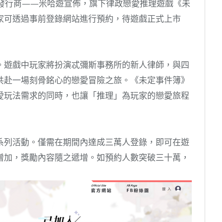
發商和發行商——米哈遊宣佈，旗下律政戀愛推理遊戲《未
家可透過事前登錄網站進行預約，待遊戲正式上市
。遊戲中玩家將扮演忒彌斯事務所的新人律師，與四
共赴一場刻骨銘心的戀愛冒險之旅。《未定事件簿》
愛玩法需求的同時，也讓「推理」為玩家的戀愛旅程
系列活動。僅需在期間內達成三萬人登錄，即可在遊
增加，獎勵內容隨之遞增。如預約人數突破三十萬，