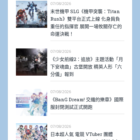
07/08/2026
末世機甲 SLG《機甲突襲：Titan
Rush》雙平台正式上線 化身肩負
重任的指揮官 展開一場攸關存亡的
命運決戰！
07/08/2026
《少女前線2：追放》主題活動「月
下安魂曲」古堡開放 精英人形「六
分儀」報到
07/08/2026
《BanG Dream! 交織的樂章》國際
服封閉測試正式開跑
07/08/2026
日本超人氣 電競 VTuber 團體