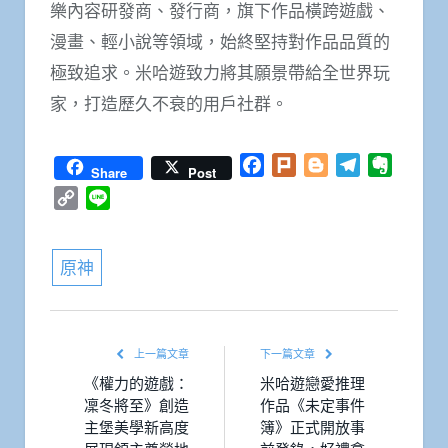
樂內容研發商、發行商，旗下作品橫跨遊戲、
漫畫、輕小說等領域，始終堅持對作品品質的
極致追求。米哈遊致力將其願景帶給全世界玩
家，打造歷久不衰的用戶社群。
Facebook
Plurk
Blogger
Telegram
Everno
Share
Post
Copy
Line
Link
原神
上一篇文章
下一篇文章
《權力的遊戲：
米哈遊戀愛推理
凜冬將至》創造
作品《未定事件
主堡美學新高度
簿》正式開放事