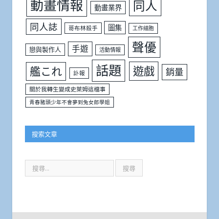
動畫情報
同人
動畫業界
同人誌
圖集
哥布林殺手
工作細胞
聲優
手遊
戀與製作人
活動情報
話題
遊戲
艦これ
銷量
訃報
關於我轉生變成史萊姆這檔事
青春豬頭少年不會夢到兔女郎學姐
搜索文章