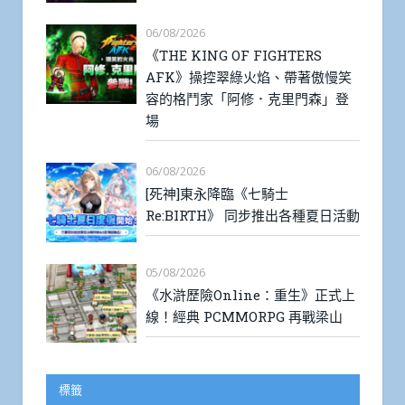
06/08/2026
《THE KING OF FIGHTERS
AFK》操控翠綠火焰、帶著傲慢笑
容的格鬥家「阿修．克里門森」登
場
06/08/2026
[死神]東永降臨《七騎士
Re:BIRTH》 同步推出各種夏日活動
05/08/2026
《水滸歷險Online：重生》正式上
線！經典 PCMMORPG 再戰梁山
標籤