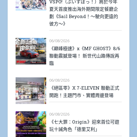
VSPO!（ぶいすぽっ！）將於今年
夏天首度推出海外期間限定餐廳企
劃《Sail Beyond！～駛向更遠的
彼方～》
06/08/2026
《巔峰極速》x《MF GHOST》8/6
聯動震撼登場！ 新世代山路傳說再
臨
06/08/2026
《絕區零》X 7-ELEVEN 聯動正式
開跑！主題門市、實體周邊登場
06/08/2026
《七大罪：Origin》迎來首位可遊
玩十誡角色「德里艾利」