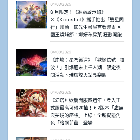
04/08/2026
8 月限定！《寒霜啟示錄》
✕《Kingshot》攜手推出「雙星同
行」聯動 熊先生書屋首發漫畫 ✕
國王燒烤節：娜妍私房菜 狂歡開跑
04/08/2026
《崩壞：星穹鐵道》「歡愉信號—嗶
波！」引爆週末上千人潮 限定夜
間活動、璀璨煙火點亮樂園
04/08/2026
《幻塔》歡慶開服四週年，登入正
式服最高可得20抽！ 6.2版本「虛無
與夢境的座標」上線，全新擬態角
色「格爾菲茵」登場