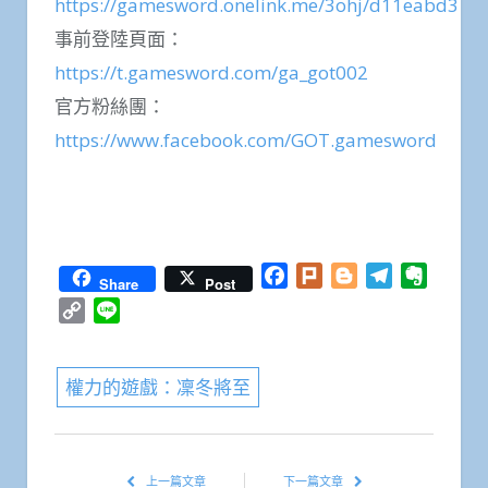
https://gamesword.onelink.me/3ohj/d11eabd3
事前登陸頁面：
https://t.gamesword.com/ga_got002
官方粉絲團：
https://www.facebook.com/GOT.gamesword
Facebook
Twitter
WhatsApp
Line
Plurk
Email
分
享
Facebook
Plurk
Blogger
Telegram
Everno
Share
Post
Copy
Line
Link
權力的遊戲：凜冬將至
上一篇文章
下一篇文章