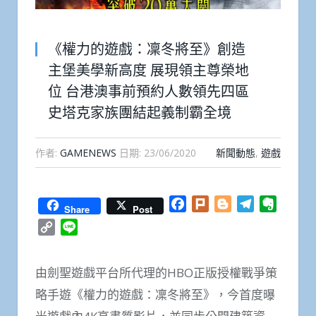
《權力的遊戲：凜冬將至》創造
主堡美學新高度 展現領主尊榮地
位 台港澳事前預約人數領先四區
史塔克家族團結起義制霸全境
作者:
GAMENEWS
日期:
23/06/2020
新聞動態
,
遊戲
Facebook
Plurk
Blogger
Telegram
Everno
Share
Post
Copy
Line
Link
由劍聖遊戲平台所代理的HBO正版授權戰爭策
略手遊《權力的遊戲：凜冬將至》，今首度曝