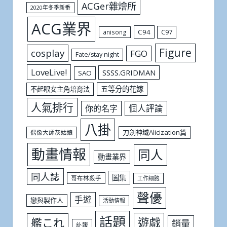
ACGer雜燴所
2020年冬季新番
ACG業界
C94
C97
anisong
Figure
cosplay
FGO
Fate/stay night
LoveLive!
SSSS.GRIDMAN
SAO
五等分的花嫁
不起眼女主角培育法
人氣排行
個人評論
你的名字
八掛
刀劍神域Alicization篇
偶像大師灰姑娘
動畫情報
同人
動畫業界
同人誌
圖集
哥布林殺手
工作細胞
聲優
手遊
戀與製作人
活動情報
話題
遊戲
艦これ
銷量
訃報