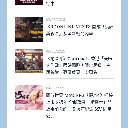
行中
05/08/2026
《RF ONLINE NEXT》開啟「烏薩
斯戰區」及全新戰鬥內容
05/08/2026
《絕區零》X animate 香港「美味
大作戰」限時開跑！限定周邊、主
題餐飲、專屬虛寶一次蒐集
04/08/2026
開放世界 MMORPG《傳奇4》迎接
上市 5 週年 全新職業「精靈士」開
放事前預約 5 週年紀念 MV 同步
公開