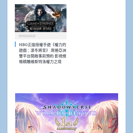
09/06/2020
HBO正版授權手遊《權力的
遊戲：凜冬將至》 席捲亞洲
雙平台開啟事前預約 影視規
格精雕維斯特洛權力之境