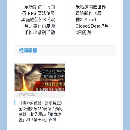
眾所期待！《問
米哈遊開放世界
答 RPG 魔法使與
冒險新作《原
黑貓維茲》X《沉
神》Final
月之鑰》再度聯
Closed Beta 7月
手推出系列活動
2日開測
相關報導
07/07/2020
《權力的遊戲：凜冬將至》
全亞洲突破250萬領主預約
參戰！ 搶先釋出「軍事議
會」和「學士塔」資訊