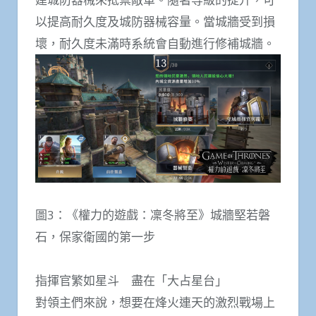
以提高耐久度及城防器械容量。當城牆受到損
壞，耐久度未滿時系統會自動進行修補城牆。
圖3：《權力的遊戲：凜冬將至》城牆堅若磐
石，保家衛國的第一步
指揮官繁如星斗 盡在「大占星台」
對領主們來說，想要在烽火連天的激烈戰場上