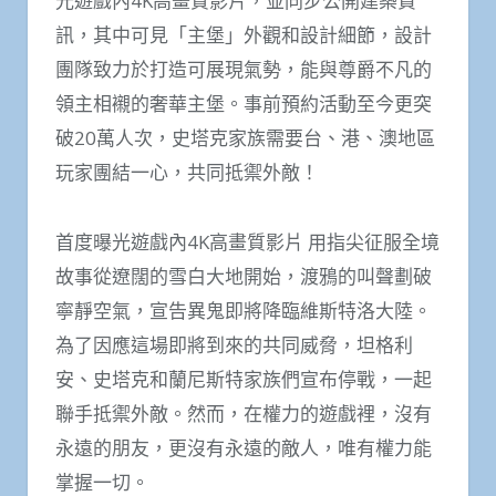
光遊戲內4K高畫質影片，並同步公開建築資
訊，其中可見「主堡」外觀和設計細節，設計
團隊致力於打造可展現氣勢，能與尊爵不凡的
領主相襯的奢華主堡。事前預約活動至今更突
破20萬人次，史塔克家族需要台、港、澳地區
玩家團結一心，共同抵禦外敵！
首度曝光遊戲內4K高畫質影片 用指尖征服全境
故事從遼闊的雪白大地開始，渡鴉的叫聲劃破
寧靜空氣，宣告異鬼即將降臨維斯特洛大陸。
為了因應這場即將到來的共同威脅，坦格利
安、史塔克和蘭尼斯特家族們宣布停戰，一起
聯手抵禦外敵。然而，在權力的遊戲裡，沒有
永遠的朋友，更沒有永遠的敵人，唯有權力能
掌握一切。