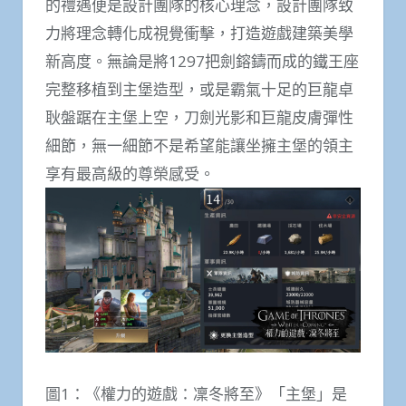
的禮遇便是設計團隊的核心理念，設計團隊致
力將理念轉化成視覺衝擊，打造遊戲建築美學
新高度。無論是將1297把劍鎔鑄而成的鐵王座
完整移植到主堡造型，或是霸氣十足的巨龍卓
耿盤踞在主堡上空，刀劍光影和巨龍皮膚彈性
細節，無一細節不是希望能讓坐擁主堡的領主
享有最高級的尊榮感受。
圖1：《權力的遊戲：凜冬將至》「主堡」是