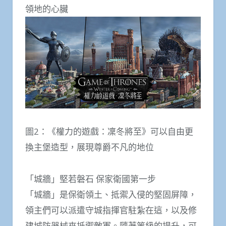
領地的心臟
圖2：《權力的遊戲：凜冬將至》可以自由更
換主堡造型，展現尊爵不凡的地位
「城牆」堅若磐石 保家衛國第一步
「城牆」是保衛領土、抵禦入侵的堅固屏障，
領主們可以派遣守城指揮官駐紮在這，以及修
建城防器械來抵禦敵軍。隨著等級的提升，可