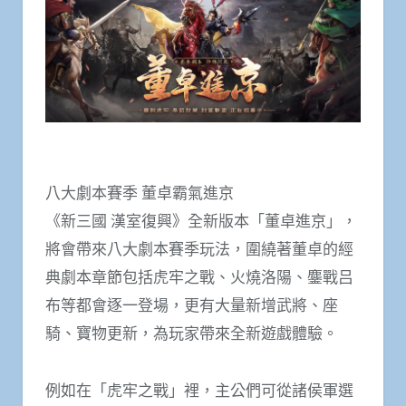
八大劇本賽季 董卓霸氣進京
《新三國 漢室復興》全新版本「董卓進京」，
將會帶來八大劇本賽季玩法，圍繞著董卓的經
典劇本章節包括虎牢之戰、火燒洛陽、鏖戰吕
布等都會逐一登場，更有大量新增武將、座
騎、寶物更新，為玩家帶來全新遊戲體驗。
例如在「虎牢之戰」裡，主公們可從諸侯軍選