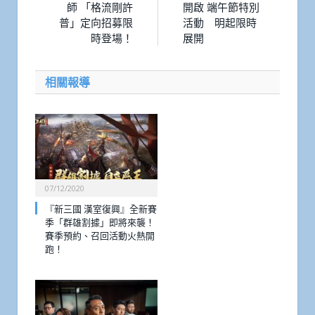
師 「格流剛許
開啟 端午節特別
普」定向招募限
活動 明起限時
時登場！
展開
相關報導
07/12/2020
『新三國 漢室復興』全新賽
季「群雄割據」即將來襲！
賽季預約、召回活動火熱開
跑！