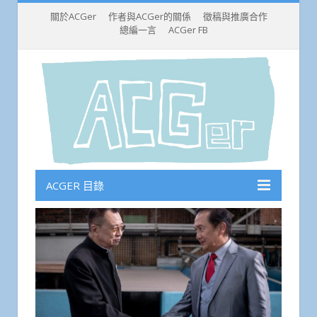
關於ACGer
作者與ACGer的關係
徵稿與推廣合作
總編一言
ACGer FB
ACGER 目錄