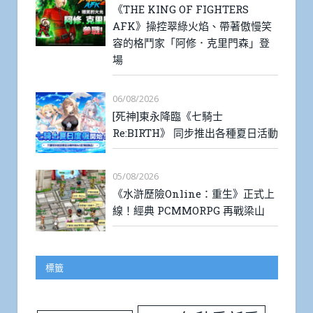
《THE KING OF FIGHTERS
AFK》操控翠綠火焰、帶著傲慢笑
容的格鬥家「阿修．克里門森」登
場
06/08/2026
[死神]東永降臨《七騎士
Re:BIRTH》 同步推出各種夏日活動
05/08/2026
《水滸歷險Online：重生》正式上
線！經典 PCMMORPG 再戰梁山
標籤