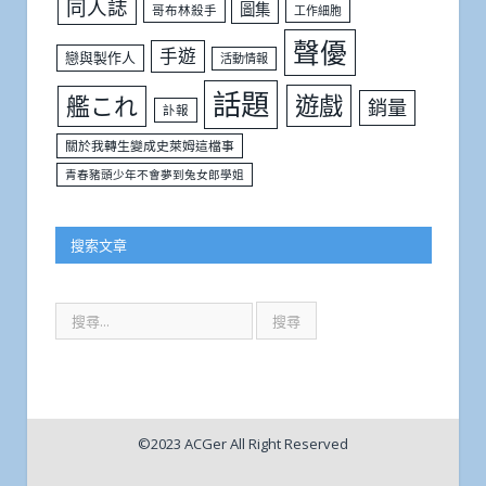
同人誌
圖集
哥布林殺手
工作細胞
聲優
手遊
戀與製作人
活動情報
話題
遊戲
艦これ
銷量
訃報
關於我轉生變成史萊姆這檔事
青春豬頭少年不會夢到兔女郎學姐
搜索文章
©2023 ACGer All Right Reserved