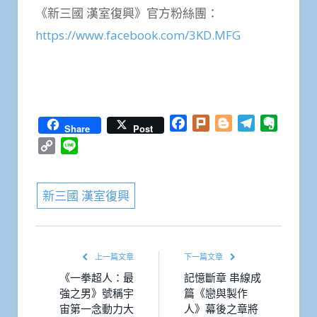
《新三國 漢室復興》官方粉絲團：
https://www.facebook.com/3KD.MFG
Facebook
Twitter
WhatsApp
Line
Plurk
Email
分
享
Facebook
Plurk
Blogger
Telegram
Everno
Share
Post
Copy
Line
Link
新三國 漢室復興
上一篇文章
下一篇文章
《一拳超人：最
記憶斷章 串線成
強之男》號稱宇
篇《戀與製作
宙第一念動力大
人》幕後之章將