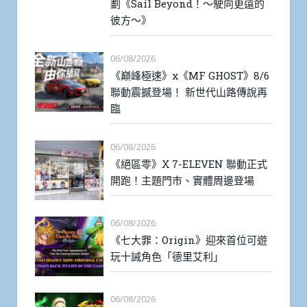
劃《Sail Beyond！～駛向更遠的
彼方～》
06/08/2026
《巔峰極速》x《MF GHOST》8/6
聯動震撼登場！ 新世代山路傳說再
臨
06/08/2026
《絕區零》X 7-ELEVEN 聯動正式
開跑！主題門市、實體周邊登場
06/08/2026
《七大罪：Origin》迎來首位可遊
玩十誡角色「德里艾利」
06/08/2026