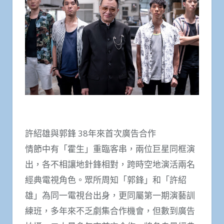
許紹雄與郭鋒 38年來首次廣告合作
情節中有「霍生」重臨客串，兩位巨星同框演
出，各不相讓地針鋒相對，跨時空地演活兩名
經典電視角色。眾所周知「郭鋒」和「許紹
雄」為同一電視台出身，更同屬第一期演藝訓
練班，多年來不乏劇集合作機會，但數到廣告