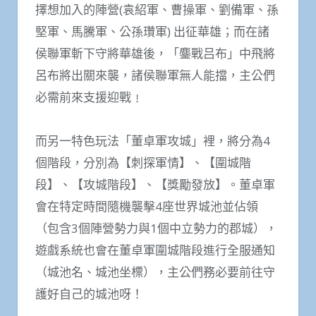
擇想加入的陣營(袁紹軍、曹操軍、劉備軍、孫
堅軍、馬騰軍、公孫瓚軍) 出征華雄；而在諸
侯聯軍斬下守將華雄後，「鏖戰吕布」中飛將
呂布將出關來襲，諸侯聯軍無人能擋，主公們
必需前來支援迎戰﹗
而另一特色玩法「董卓軍攻城」裡，將分為4
個階段，分別為【刺探軍情】、【圍城階
段】、【攻城階段】、【獎勵發放】。董卓軍
會在特定時間隨機襲擊4座世界城池並佔領
（包含3個陣營勢力與1個中立勢力的郡城），
遊戲系統也會在董卓軍圍城階段進行全服通知
（城池名、城池坐標），主公們務必要前往守
護好自己的城池呀！