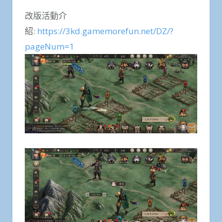
改版活動介
紹:
https://3kd.gamemorefun.net/DZ/?
pageNum=1