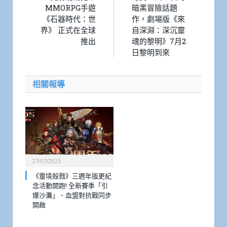
MMORPG手遊
暗黑冒險話題
《石器時代：世
作，劇場版《來
界》 正式在全球
自深淵：深沉靈
推出
魂的黎明》7月2
日黎明到來
相關報導
27/07/2023
《靈境殺戮》三週年版更紀
念活動開跑! 全新賽季「引
爆沙灘」、血盟對抗戰同步
開啟