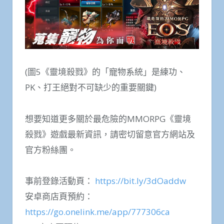
(圖5《靈境殺戮》的「寵物系統」是練功、
PK、打王絕對不可缺少的重要關鍵)
想要知道更多關於最危險的MMORPG《靈境
殺戮》遊戲最新資訊，請密切留意官方網站及
官方粉絲團。
事前登錄活動頁：
https://bit.ly/3dOaddw
安卓商店頁預約：
https://go.onelink.me/app/777306ca