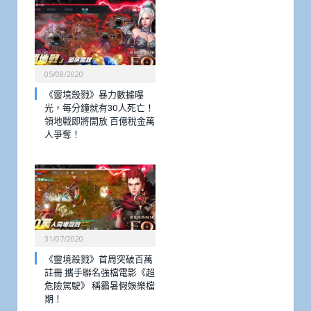
05/08/2020
《靈境殺戮》暴力數據曝
光，每分鐘就有30人死亡！
領地戰即將開放 百億稅金萬
人爭奪！
31/07/2020
《靈境殺戮》首周突破百萬
註冊 攜手聯名強檔電影《超
危險駕駛》 稱霸暑假娛樂檔
期！