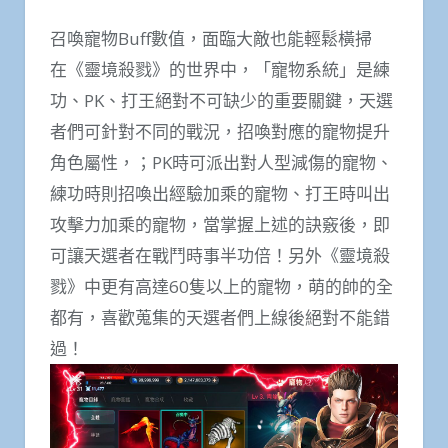
召喚寵物Buff數值，面臨大敵也能輕鬆橫掃
在《靈境殺戮》的世界中，「寵物系統」是練
功、PK、打王絕對不可缺少的重要關鍵，天選
者們可針對不同的戰況，招喚對應的寵物提升
角色屬性，；PK時可派出對人型減傷的寵物、
練功時則招喚出經驗加乘的寵物、打王時叫出
攻擊力加乘的寵物，當掌握上述的訣竅後，即
可讓天選者在戰鬥時事半功倍！另外《靈境殺
戮》中更有高達60隻以上的寵物，萌的帥的全
都有，喜歡蒐集的天選者們上線後絕對不能錯
過！