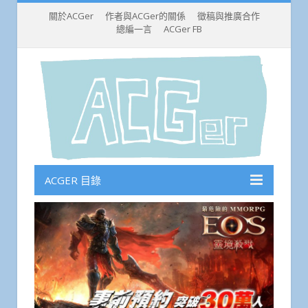
關於ACGer
作者與ACGer的關係
徵稿與推廣合作
總編一言
ACGer FB
ACGER 目錄