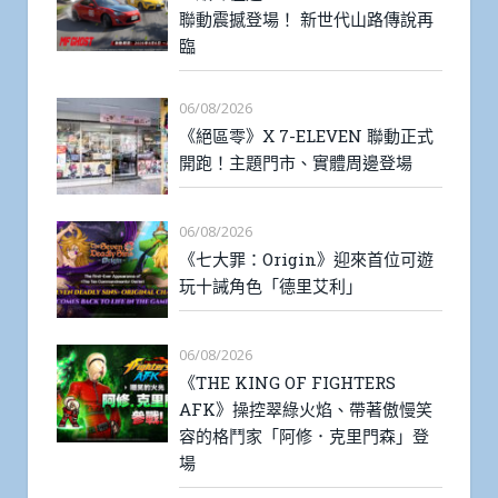
聯動震撼登場！ 新世代山路傳說再
臨
06/08/2026
《絕區零》X 7-ELEVEN 聯動正式
開跑！主題門市、實體周邊登場
06/08/2026
《七大罪：Origin》迎來首位可遊
玩十誡角色「德里艾利」
06/08/2026
《THE KING OF FIGHTERS
AFK》操控翠綠火焰、帶著傲慢笑
容的格鬥家「阿修．克里門森」登
場