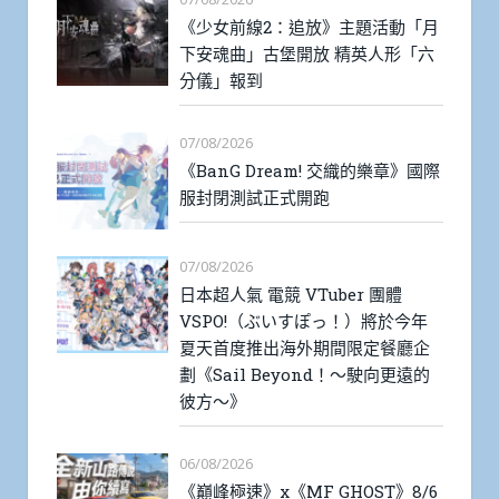
《少女前線2：追放》主題活動「月
下安魂曲」古堡開放 精英人形「六
分儀」報到
07/08/2026
《BanG Dream! 交織的樂章》國際
服封閉測試正式開跑
07/08/2026
日本超人氣 電競 VTuber 團體
VSPO!（ぶいすぽっ！）將於今年
夏天首度推出海外期間限定餐廳企
劃《Sail Beyond！～駛向更遠的
彼方～》
06/08/2026
《巔峰極速》x《MF GHOST》8/6