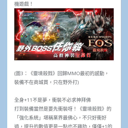
機遊戲！
(圖3：《靈境殺戮》回歸MMO最初的感動，
裝備不在商城買，只在野外打)
全身+11不是夢，衝裝不必求神拜佛
打到裝備當然是要先衝裝呀！《靈境殺戮》的
「強化系統」堪稱業界最佛心，不只好衝好
過，提升的數值更是一點也不雞肋，僅僅+1的