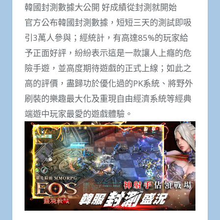
韓國封測數據大公開 好成績從封測就開始
官方公布韓國封測數據，短短三天的測試即吸
引3萬人參與；經統計，有高達85%的玩家給
予正面好評，紛紛表示這是一款讓人上癮的危
險手遊，並高度期待遊戲的正式上線；如此之
高的評價，盡歸功於優化過的PK系統、將野外
刷裝的樂趣最大化及重現自由經濟系統等經典
端遊中玩家最愛的遊戲體驗。