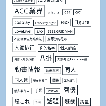
ACGer雜燴所
2020年冬季新番
ACG業界
C94
C97
anisong
Figure
cosplay
FGO
Fate/stay night
LoveLive!
SSSS.GRIDMAN
SAO
五等分的花嫁
不起眼女主角培育法
人氣排行
個人評論
你的名字
八掛
刀劍神域Alicization篇
偶像大師灰姑娘
動畫情報
同人
動畫業界
同人誌
圖集
哥布林殺手
工作細胞
聲優
手遊
戀與製作人
活動情報
話題
遊戲
艦これ
銷量
訃報