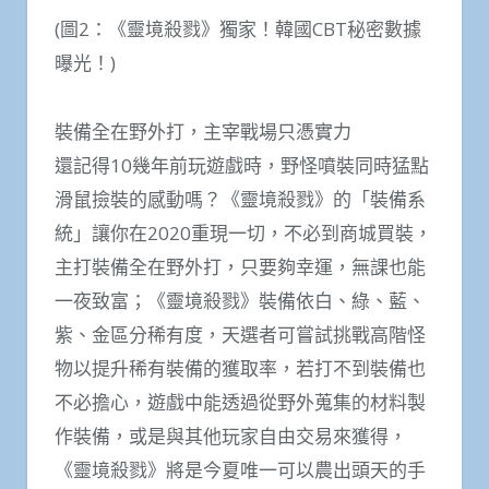
(圖2：《靈境殺戮》獨家！韓國CBT秘密數據
曝光！)
裝備全在野外打，主宰戰場只憑實力
還記得10幾年前玩遊戲時，野怪噴裝同時猛點
滑鼠撿裝的感動嗎？《靈境殺戮》的「裝備系
統」讓你在2020重現一切，不必到商城買裝，
主打裝備全在野外打，只要夠幸運，無課也能
一夜致富；《靈境殺戮》裝備依白、綠、藍、
紫、金區分稀有度，天選者可嘗試挑戰高階怪
物以提升稀有裝備的獲取率，若打不到裝備也
不必擔心，遊戲中能透過從野外蒐集的材料製
作裝備，或是與其他玩家自由交易來獲得，
《靈境殺戮》將是今夏唯一可以農出頭天的手