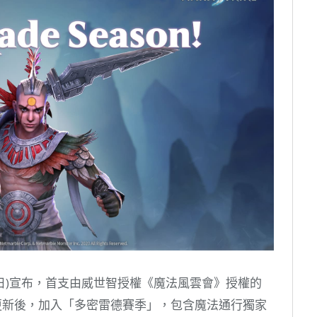
on)今(18日)宣布，首支由威世智授權《魔法風雲會》授權的
新。本次更新後，加入「多密雷德賽季」，包含魔法通行獨家