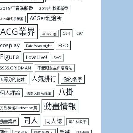
2019年春季新番
2019年秋季新番
ACGer雜燴所
2020年冬季新番
ACG業界
C94
C97
anisong
cosplay
FGO
Fate/stay night
Figure
LoveLive!
SAO
SSSS.GRIDMAN
不起眼女主角培育法
人氣排行
你的名字
五等分的花嫁
八掛
個人評論
偶像大師灰姑娘
動畫情報
刀劍神域Alicization篇
同人
同人誌
動畫業界
哥布林殺手
手遊
圖集
戀與製作人
工作細胞
活動情報