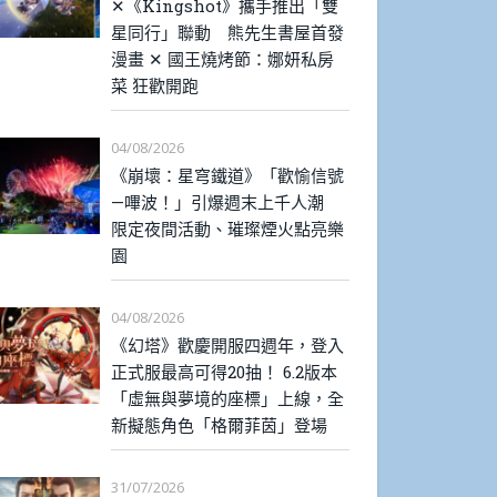
✕《Kingshot》攜手推出「雙
星同行」聯動 熊先生書屋首發
漫畫 ✕ 國王燒烤節：娜妍私房
菜 狂歡開跑
04/08/2026
《崩壞：星穹鐵道》「歡愉信號
—嗶波！」引爆週末上千人潮
限定夜間活動、璀璨煙火點亮樂
園
04/08/2026
《幻塔》歡慶開服四週年，登入
正式服最高可得20抽！ 6.2版本
「虛無與夢境的座標」上線，全
新擬態角色「格爾菲茵」登場
31/07/2026