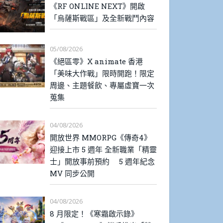
《RF ONLINE NEXT》開啟
「烏薩斯戰區」及全新戰鬥內容
05/08/2026
《絕區零》X animate 香港
「美味大作戰」限時開跑！限定
周邊、主題餐飲、專屬虛寶一次
蒐集
04/08/2026
開放世界 MMORPG《傳奇4》
迎接上市 5 週年 全新職業「精靈
士」開放事前預約 5 週年紀念
MV 同步公開
04/08/2026
8 月限定！《寒霜啟示錄》