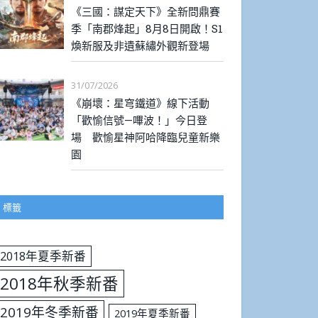
《三國：謀定天下》全新問鼎賽
季「南郡烽起」8月8日開啟！S1
煥新服及非遺蘇繡外觀新登場
31/07/2026
《崩壞：星穹鐵道》線下活動
「歡愉信號—嗶波！」今日登
場 歡愉星神阿哈降臨兒童新樂
園
標籤
2018年夏季新番
2018年秋季新番
2019年冬季新番
2019年夏季新番