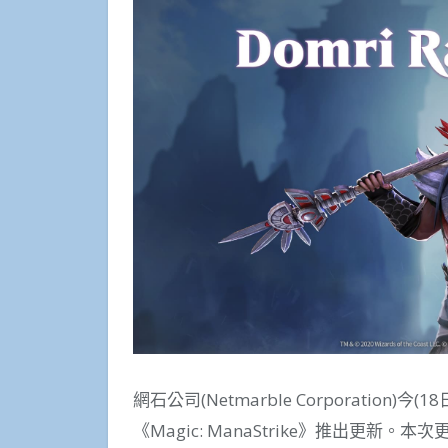
網石公司(Netmarble Corporati
《Magic: ManaStrike》推出更