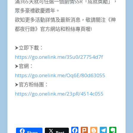
滿365天就可任選一個劇情SSR「成就獎勵」，
眾多豪禮歡慶週年。
欲知更多活動詳情及最新消息，敬請關注《神
都夜行錄》官方網站和粉絲專頁喔!
⮞立即下載：
https://go.onelink.me/3Su0/27754d7f
⮞官網：
https://go.onelink.me/Oq6E/80d63055
⮞官方粉絲團：
https://go.onelink.me/23pR/4514c055
Facebook
Twitter
WhatsApp
Line
Plurk
Email
分
享
Facebook
Plurk
Blogger
Telegram
Everno
Share
Post