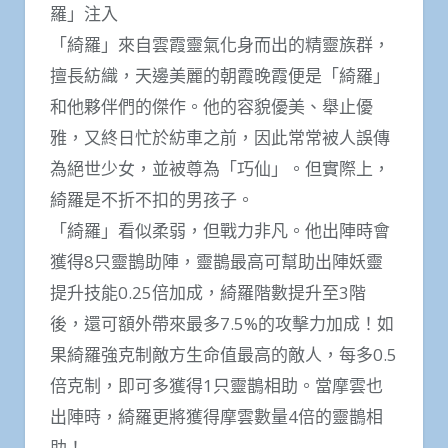
羅」注入
「綺羅」來自雲霞靈氣化身而出的精靈族群，
擅長紡織，天邊美麗的朝霞晚霞便是「綺羅」
和他夥伴們的傑作。他的容貌優美、舉止優
雅，又終日忙於紡車之前，因此常常被人誤傳
為絕世少女，並被尊為「巧仙」。但實際上，
綺羅是不折不扣的男孩子。
「綺羅」看似柔弱，但戰力非凡。他出陣時會
獲得8只靈鵲助陣，靈鵲最高可幫助出陣妖靈
提升技能0.25倍加成，綺羅階數提升至3階
後，還可額外帶來最多7.5%的攻擊力加成！如
果綺羅強克制敵方生命值最高的敵人，每多0.5
倍克制，即可多獲得1只靈鵲相助。當摩雲也
出陣時，綺羅更將獲得摩雲數量4倍的靈鵲相
助！