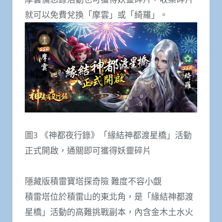
就可以免費兌換「摩雲」或「綺羅」。
圖3 《神都夜行錄》「緣結神都渡星橋」活動
正式開啟，通關即可獲得妖靈碎片
隱藏版積雷寶塔探奇險 難度不容小覷
積雷塔位於積雷山的東北角，是「緣結神都渡
星橋」活動的高難挑戰副本，內含金木土水火