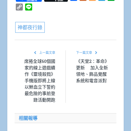
Copy
Line
Link
神都夜行錄
上一篇文章
下一篇文章
席捲全球60個國
《天堂2：革命》
家的線上遊戲續
更新 加入全新
作《靈境殺戮》
領地、飾品覺醒
手機版即將上線
系統和電音派對
以鮮血立下誓約
最危險的事前登
錄活動開跑
相關報導