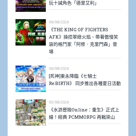
玩十誡角色「德里艾利」
06/08/2026
《THE KING OF FIGHTERS
AFK》操控翠綠火焰、帶著傲慢笑
容的格鬥家「阿修．克里門森」登
場
06/08/2026
[死神]東永降臨《七騎士
Re:BIRTH》 同步推出各種夏日活動
05/08/2026
《水滸歷險Online：重生》正式上
線！經典 PCMMORPG 再戰梁山