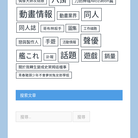
刀劍神域Alicization篇
偶像大師灰姑娘
動畫情報
同人
動畫業界
同人誌
圖集
哥布林殺手
工作細胞
聲優
手遊
戀與製作人
活動情報
話題
遊戲
艦これ
銷量
訃報
關於我轉生變成史萊姆這檔事
青春豬頭少年不會夢到兔女郎學姐
搜索文章