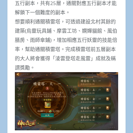
五行副本，共有25層，通關對應五行副本才能
解鎖下一個難度的副本。
想要順利通關積雷塔，可透過建設北村其餘的
建築(烏靈玩具鋪、摩雲工坊、嫻嬋貓館、風伯
膳房、雨師傘鋪)，增加相應五行妖靈的技能倍
率，幫助通關積雷塔。完成積雷塔前五層副本
的大人將會獲得「淩雲登塔走風雷」成就及稱
謂獎勵。