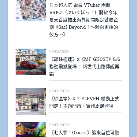
日本超人氣 電競 VTuber 團體
VSPO!（ぶいすぽっ！）將於今年
夏天首度推出海外期間限定餐廳企
劃《Sail Beyond！～駛向更遠的
彼方～》
06/08/2026
《巔峰極速》x《MF GHOST》8/6
聯動震撼登場！ 新世代山路傳說再
臨
06/08/2026
《絕區零》X 7-ELEVEN 聯動正式
開跑！主題門市、實體周邊登場
06/08/2026
《七大罪：Origin》迎來首位可遊