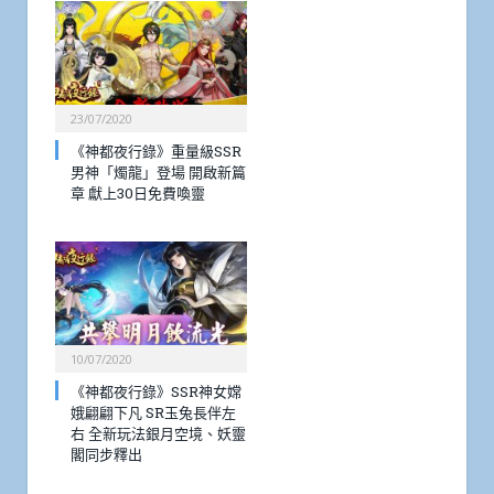
23/07/2020
《神都夜行錄》重量級SSR
男神「燭龍」登場 開啟新篇
章 獻上30日免費喚靈
10/07/2020
《神都夜行錄》SSR神女嫦
娥翩翩下凡 SR玉兔長伴左
右 全新玩法銀月空境、妖靈
閣同步釋出