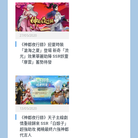
27/05/2020
《神都夜行錄》迎夏時裝
「滄海之夏」登場 新奇「流
光」效果華麗助陣 SSR妖靈
「摩雲」蓄勢待發
13/05/2020
《神都夜行錄》天子主線劇
情重磅歸來 SSR「白娘子」
超強助攻 揭曉最終六強神都
代言人