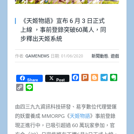
《天姬物語》宣布 6 月 3 日正式
上線 ，事前登錄突破60萬人，同
步釋出天姬系統
作者:
GAMENEWS
日期:
01/06/2020
新聞動態
,
遊戲
Facebook
Plurk
Blogger
Telegram
Everno
Share
Post
Copy
Line
Link
由四三九九資訊科技研發、易亨數位代理營運
的妖靈養成 MMORPG《
天姬物語
》事前登錄
現正進行中，已吸引超過 60 萬玩家參加，官