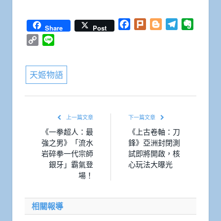
Facebook
Plurk
Blogger
Telegram
Everno
Share
Post
Copy
Line
Link
天姬物語
上一篇文章
下一篇文章
《一拳超人：最
《上古卷軸：刀
強之男》「流水
鋒》亞洲封閉測
岩碎拳一代宗師
試即將開啟，核
銀牙」霸氣登
心玩法大曝光
場！
相關報導