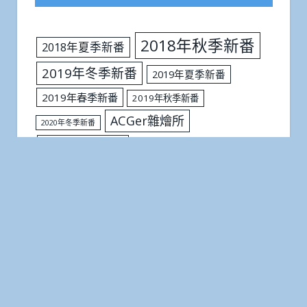
2018年秋季新番
2018年夏季新番
2019年冬季新番
2019年夏季新番
2019年春季新番
2019年秋季新番
ACGer雜燴所
2020年冬季新番
ACG業界
C94
C97
anisong
Figure
cosplay
FGO
Fate/stay night
LoveLive!
SSSS.GRIDMAN
SAO
五等分的花嫁
不起眼女主角培育法
人氣排行
個人評論
你的名字
八掛
刀劍神域Alicization篇
偶像大師灰姑娘