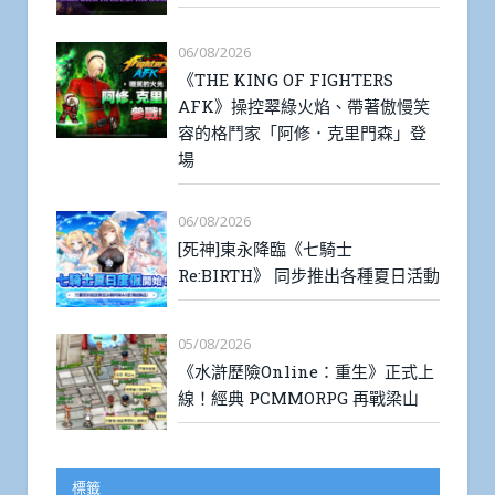
06/08/2026
《THE KING OF FIGHTERS
AFK》操控翠綠火焰、帶著傲慢笑
容的格鬥家「阿修．克里門森」登
場
06/08/2026
[死神]東永降臨《七騎士
Re:BIRTH》 同步推出各種夏日活動
05/08/2026
《水滸歷險Online：重生》正式上
線！經典 PCMMORPG 再戰梁山
標籤