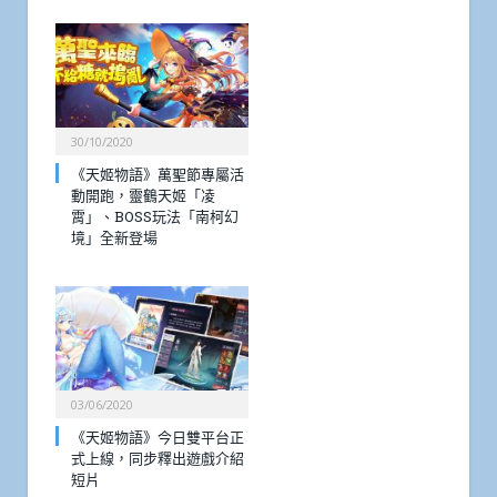
30/10/2020
《天姬物語》萬聖節專屬活
動開跑，靈鶴天姬「凌
霄」、BOSS玩法「南柯幻
境」全新登場
03/06/2020
《天姬物語》今日雙平台正
式上線，同步釋出遊戲介紹
短片