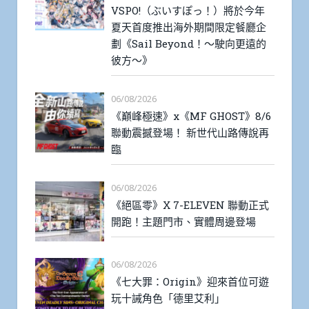
VSPO!（ぶいすぽっ！）將於今年
夏天首度推出海外期間限定餐廳企
劃《Sail Beyond！～駛向更遠的
彼方～》
06/08/2026
《巔峰極速》x《MF GHOST》8/6
聯動震撼登場！ 新世代山路傳說再
臨
06/08/2026
《絕區零》X 7-ELEVEN 聯動正式
開跑！主題門市、實體周邊登場
06/08/2026
《七大罪：Origin》迎來首位可遊
玩十誡角色「德里艾利」