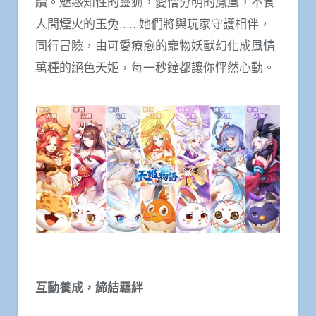
續。魅惑知性的靈狐，愛憎分明的鳳凰，不食
人間煙火的玉兔……她們將與玩家守護相伴，
同行冒險，由可愛療愈的寵物妖獸幻化成風情
萬種的絕色天姬，每一秒鐘都讓你怦然心動。
互動養成，締結羈絆