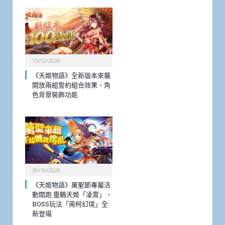
15/12/2020
《天姬物語》全新版本來襲
開放兩組誓約組合效果、角
色背景裝飾功能
30/10/2020
《天姬物語》萬聖節專屬活
動開跑 靈鶴天姬「凌霄」、
BOSS玩法「南柯幻境」全
新登場