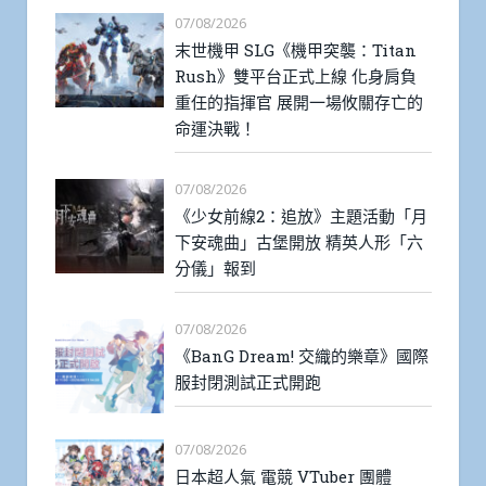
07/08/2026
末世機甲 SLG《機甲突襲：Titan
Rush》雙平台正式上線 化身肩負
重任的指揮官 展開一場攸關存亡的
命運決戰！
07/08/2026
《少女前線2：追放》主題活動「月
下安魂曲」古堡開放 精英人形「六
分儀」報到
07/08/2026
《BanG Dream! 交織的樂章》國際
服封閉測試正式開跑
07/08/2026
日本超人氣 電競 VTuber 團體