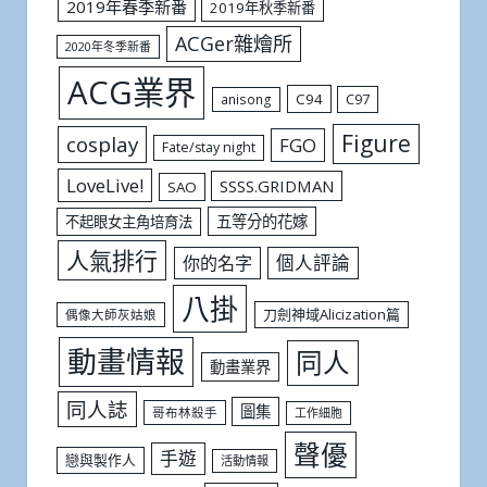
2019年春季新番
2019年秋季新番
ACGer雜燴所
2020年冬季新番
ACG業界
C94
C97
anisong
Figure
cosplay
FGO
Fate/stay night
LoveLive!
SSSS.GRIDMAN
SAO
五等分的花嫁
不起眼女主角培育法
人氣排行
個人評論
你的名字
八掛
刀劍神域Alicization篇
偶像大師灰姑娘
動畫情報
同人
動畫業界
同人誌
圖集
哥布林殺手
工作細胞
聲優
手遊
戀與製作人
活動情報