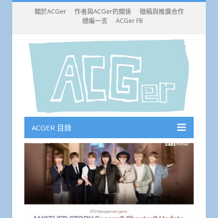
關於ACGer
作者與ACGer的關係
徵稿與推廣合作
總編一言
ACGer FB
ACGER 目錄