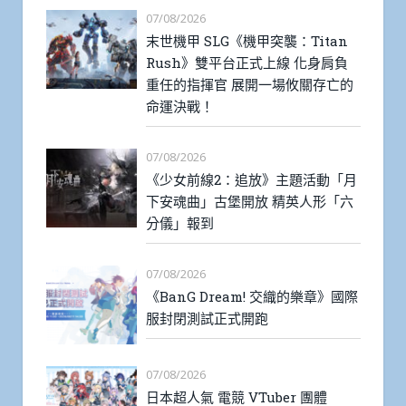
07/08/2026
末世機甲 SLG《機甲突襲：Titan
Rush》雙平台正式上線 化身肩負
重任的指揮官 展開一場攸關存亡的
命運決戰！
07/08/2026
《少女前線2：追放》主題活動「月
下安魂曲」古堡開放 精英人形「六
分儀」報到
07/08/2026
《BanG Dream! 交織的樂章》國際
服封閉測試正式開跑
07/08/2026
日本超人氣 電競 VTuber 團體