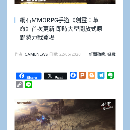
網石MMORPG手遊《劍靈：革
命》首次更新 即時大型開放式原
野勢力戰登場
作者:
GAMENEWS
日期:
22/05/2020
新聞動態
,
遊戲
Facebook
Plurk
Blogger
Telegram
Everno
Share
Post
Copy
Line
Link