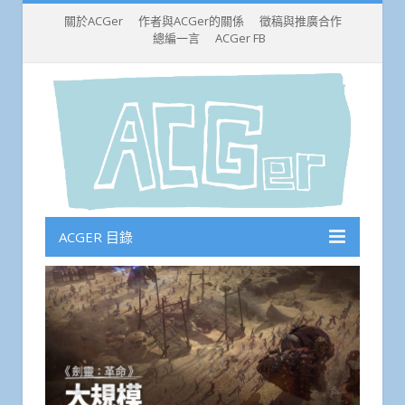
關於ACGer
作者與ACGer的關係
徵稿與推廣合作
總編一言
ACGer FB
ACGER 目錄