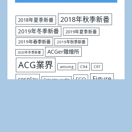
2018年秋季新番
2018年夏季新番
2019年冬季新番
2019年夏季新番
2019年春季新番
2019年秋季新番
ACGer雜燴所
2020年冬季新番
ACG業界
C94
C97
anisong
Figure
cosplay
FGO
Fate/stay night
LoveLive!
SSSS.GRIDMAN
SAO
五等分的花嫁
不起眼女主角培育法
人氣排行
個人評論
你的名字
八掛
刀劍神域Alicization篇
偶像大師灰姑娘