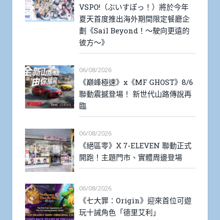
VSPO!（ぶいすぽっ！）將於今年
夏天首度推出海外期間限定餐廳企
劃《Sail Beyond！～駛向更遠的
彼方～》
06/08/2026
《巔峰極速》x《MF GHOST》8/6
聯動震撼登場！ 新世代山路傳說再
臨
06/08/2026
《絕區零》X 7-ELEVEN 聯動正式
開跑！主題門市、實體周邊登場
06/08/2026
《七大罪：Origin》迎來首位可遊
玩十誡角色「德里艾利」