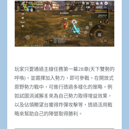
玩家只要通過主線任務第一幕28章(天下雙勢的
呼喚)，並選擇加入勢力，即可參戰。在開放式
原野勢力戰中，可進行透過多樣化的策略，例
如試圖消滅獬豸來為自己勢力取得增益效果，
以及佔領瞭望台獲得炸彈攻擊等，透過活用戰
略來幫助自己的陣營取得勝利。