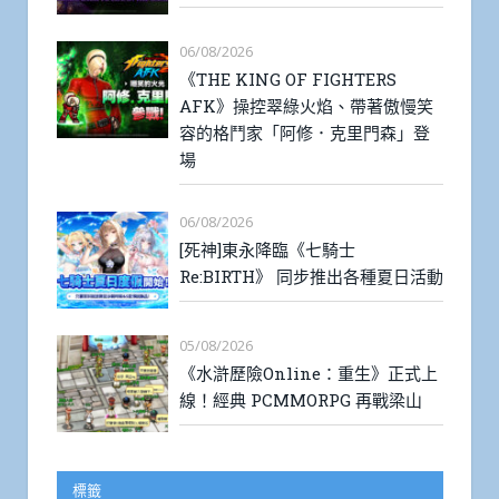
06/08/2026
《THE KING OF FIGHTERS
AFK》操控翠綠火焰、帶著傲慢笑
容的格鬥家「阿修．克里門森」登
場
06/08/2026
[死神]東永降臨《七騎士
Re:BIRTH》 同步推出各種夏日活動
05/08/2026
《水滸歷險Online：重生》正式上
線！經典 PCMMORPG 再戰梁山
標籤