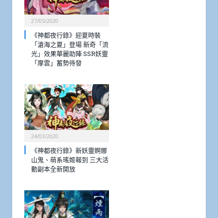
27/05/2020
《神都夜行錄》迎夏時裝
「滄海之夏」登場 新奇「流
光」效果華麗助陣 SSR妖靈
「摩雲」蓄勢待發
24/03/2020
《神都夜行錄》新妖靈婀娜
山鬼、萌系瑤姬報到 三大活
動副本全新開放