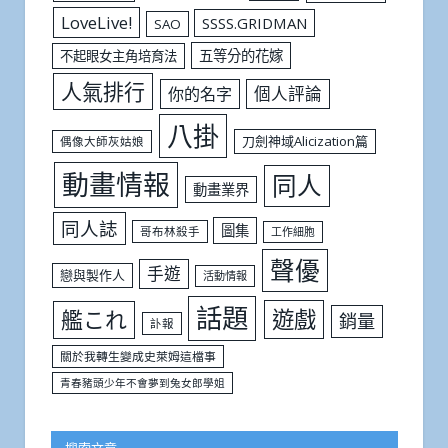
LoveLive!
SSSS.GRIDMAN
SAO
五等分的花嫁
不起眼女主角培育法
人氣排行
個人評論
你的名字
八掛
刀劍神域Alicization篇
偶像大師灰姑娘
動畫情報
同人
動畫業界
同人誌
圖集
哥布林殺手
工作細胞
聲優
手遊
戀與製作人
活動情報
話題
遊戲
艦これ
銷量
訃報
關於我轉生變成史萊姆這檔事
青春豬頭少年不會夢到兔女郎學姐