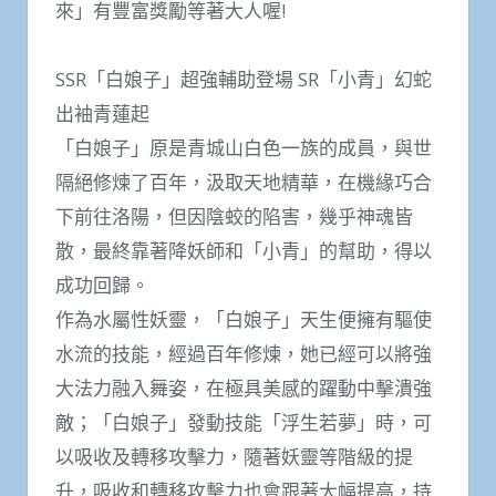
來」有豐富獎勵等著大人喔!
SSR「白娘子」超強輔助登場 SR「小青」幻蛇
出袖青蓮起
「白娘子」原是青城山白色一族的成員，與世
隔絕修煉了百年，汲取天地精華，在機緣巧合
下前往洛陽，但因陰蛟的陷害，幾乎神魂皆
散，最終靠著降妖師和「小青」的幫助，得以
成功回歸。
作為水屬性妖靈，「白娘子」天生便擁有驅使
水流的技能，經過百年修煉，她已經可以將強
大法力融入舞姿，在極具美感的躍動中擊潰強
敵；「白娘子」發動技能「浮生若夢」時，可
以吸收及轉移攻擊力，隨著妖靈等階級的提
升，吸收和轉移攻擊力也會跟著大幅提高，持