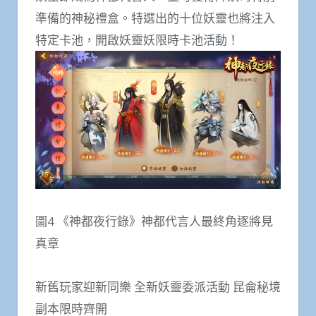
準備的神秘禮盒。特選出的十位妖靈也將注入
特定卡池，開啟妖靈妖限時卡池活動！
圖4 《神都夜行錄》神都代言人最終角逐將見
真章
新舊玩家迎新同樂 全新妖靈委派活動 昆侖秘境
副本限時齊開