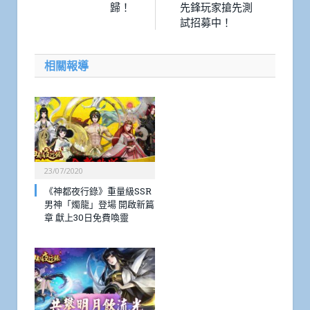
歸！
先鋒玩家搶先測
試招募中！
相關報導
23/07/2020
《神都夜行錄》重量級SSR
男神「燭龍」登場 開啟新篇
章 獻上30日免費喚靈