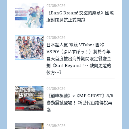
07/08/2026
《BanG Dream! 交織的樂章》國際
服封閉測試正式開跑
07/08/2026
日本超人氣 電競 VTuber 團體
VSPO!（ぶいすぽっ！）將於今年
夏天首度推出海外期間限定餐廳企
劃《Sail Beyond！～駛向更遠的
彼方～》
06/08/2026
《巔峰極速》x《MF GHOST》8/6
聯動震撼登場！ 新世代山路傳說再
臨
06/08/2026