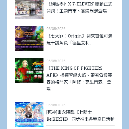
《絕區零》X 7-ELEVEN 聯動正式
開跑！主題門市、實體周邊登場
06/08/2026
《七大罪：Origin》迎來首位可遊
玩十誡角色「德里艾利」
06/08/2026
《THE KING OF FIGHTERS
AFK》操控翠綠火焰、帶著傲慢笑
容的格鬥家「阿修．克里門森」登
場
06/08/2026
[死神]東永降臨《七騎士
Re:BIRTH》 同步推出各種夏日活動