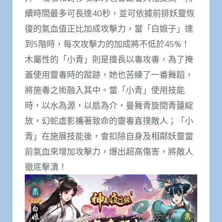
續時間最多可長達40秒，並可依據前排妖靈恢
復的氣血值正比加成攻擊力，當「白娘子」達
到5階時，每次攻擊力的加成將不低於45%！
木屬性的「小青」則是擅長以毒攻毒，為了掩
蓋使用靈毒時的蹤跡，她也苦練了一番舞蹈，
將施毒之術融入其中。當「小青」使用技能
時，以水為源，以扇為介，曼舞青旋間青蓮綻
放，幻蛇虛影攜著致命的靈毒直撲敵人；「小
青」在施展技能後，會扣除自身及相鄰妖靈當
前氣血來增加攻擊力，爆出超高傷害，將敵人
徹底擊潰！