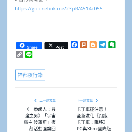
https://go.onelink.me/23pR/4514c055
Facebook
Twitter
WhatsApp
Line
Plurk
Email
分
享
Facebook
Plurk
Blogger
Telegram
Everno
Share
Post
Copy
Line
Link
神都夜行錄
上一篇文章
下一篇文章
《一拳超人：最
卡丁車迷注意！
強之男》「宇宙
全新進化《跑跑
霸主 波羅斯」復
卡丁車：飄移》
刻活動強勢回
PC與Xbox國際版