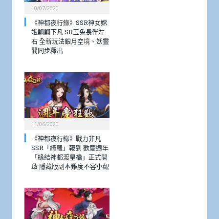
10/07/2020
《神都夜行錄》SSR神女嫦
娥翩翩下凡 SR玉兔長伴左
右 全新玩法銀月空境、妖靈
閣同步釋出
11/06/2020
《神都夜行錄》戰力非凡
SSR「綺羅」報到 歡慶週年
「緣結神都渡星橋」正式開
啟 隱藏版副本難度不容小覷