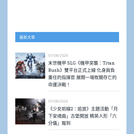
最新文章
07/08/2026
末世機甲 SLG《機甲突襲：Titan
Rush》雙平台正式上線 化身肩負
重任的指揮官 展開一場攸關存亡的
命運決戰！
07/08/2026
《少女前線2：追放》主題活動「月
下安魂曲」古堡開放 精英人形「六
分儀」報到