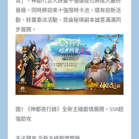
青」，神都代言人妖靈十強選拔也將進入最終
晉級，同時將迎來十強限時卡池，還有迎新活
動、妖靈委派活動、昆侖秘境副本誠意滿滿同
步展開。
圖1 《神都夜行錄》全新主線劇情展開，SSR超
強助攻
天子歸來 全新主線劇情開啟