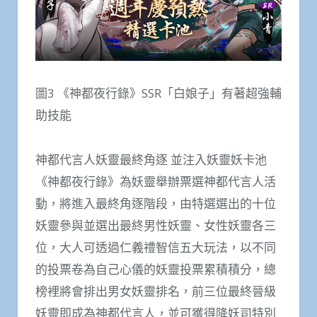
圖3 《神都夜行錄》SSR「白娘子」有著超強輔
助技能
神都代言人妖靈最終角逐 並注入妖靈妖卡池
《神都夜行錄》為妖靈舉辦票選神都代言人活
動，將進入最終角逐階段，由特選選出的十位
妖靈參與並選出最終男性妖靈、女性妖靈各三
位，大人可透過仁義禮智信五大玩法，以不同
的投票卷為自己心儀的妖靈投票累積積分，總
榜裡將會排出男女妖靈排名，前三位最終晉級
妖靈即成為神都代言人，並可獲得降妖司特別