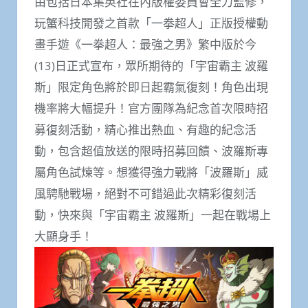
由包括日本集英社在內版權委員會全力監修，
玩蟹科技開發之首款「一拳超人」正版授權動
畫手遊《一拳超人：最強之男》繁中版於今
(13)日正式宣布，眾所期待的「宇宙霸主 波羅
斯」限定角色將於即日起霸氣復刻！角色出現
機率將⼤幅提升！官方團隊為紀念首次限時招
募復刻活動，精心推出熱血、有趣的紀念活
動，包含超值放送的限時招募回饋、波羅斯專
屬角色試煉等。想獲得強力戰將「波羅斯」威
風騁馳戰場，絕對不可錯過此次精彩復刻活
動，快來與「宇宙霸主 波羅斯」一起在戰場上
大顯身手！