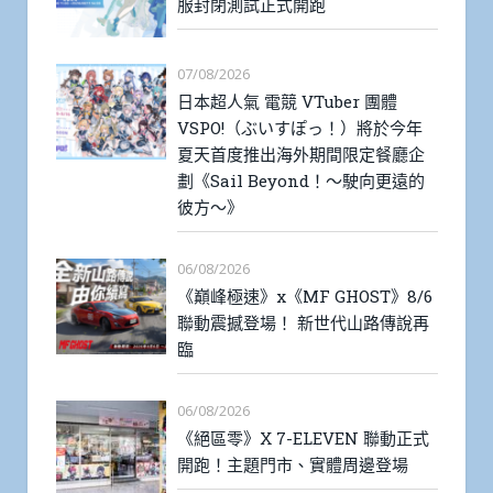
服封閉測試正式開跑
07/08/2026
日本超人氣 電競 VTuber 團體
VSPO!（ぶいすぽっ！）將於今年
夏天首度推出海外期間限定餐廳企
劃《Sail Beyond！～駛向更遠的
彼方～》
06/08/2026
《巔峰極速》x《MF GHOST》8/6
聯動震撼登場！ 新世代山路傳說再
臨
06/08/2026
《絕區零》X 7-ELEVEN 聯動正式
開跑！主題門市、實體周邊登場