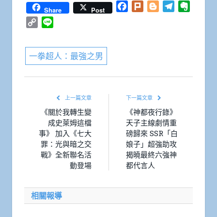
Facebook
Plurk
Blogger
Telegram
Everno
Share
Post
Copy
Line
Link
一拳超人：最強之男
上一篇文章
下一篇文章
《關於我轉生變
《神都夜行錄》
成史萊姆這檔
天子主線劇情重
事》 加入《七大
磅歸來 SSR「白
罪：光與暗之交
娘子」超強助攻
戰》全新聯名活
揭曉最終六強神
動登場
都代言人
相關報導