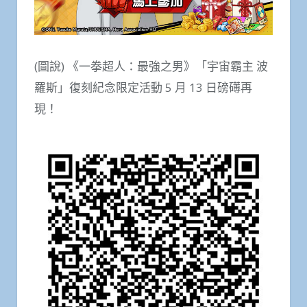
(圖說) 《一拳超人：最強之男》「宇宙霸主 波
羅斯」復刻紀念限定活動 5 月 13 日磅礡再
現！