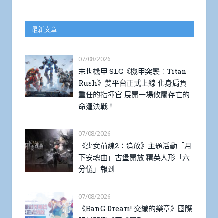
最新文章
07/08/2026
末世機甲 SLG《機甲突襲：Titan
Rush》雙平台正式上線 化身肩負
重任的指揮官 展開一場攸關存亡的
命運決戰！
07/08/2026
《少女前線2：追放》主題活動「月
下安魂曲」古堡開放 精英人形「六
分儀」報到
07/08/2026
《BanG Dream! 交織的樂章》國際