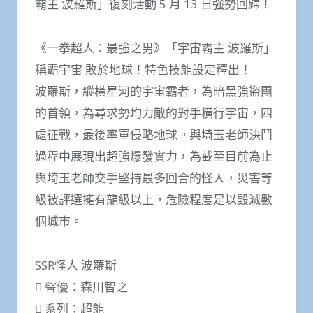
霸主 波羅斯」復刻活動 5 月 13 日強勢回歸！
《一拳超人：最強之男》「宇宙霸主 波羅斯」
稱霸宇宙 敗於地球！特色技能設定釋出！
波羅斯，縱橫星河的宇宙霸者，為暗黑強盜團
的首領，為尋求勢均力敵的對手橫行宇宙，四
處征戰，最後率軍侵略地球。與埼玉老師決鬥
過程中展現出超強爆發實力，為截至目前為止
與埼玉老師交手堅持最多回合的怪人，災害等
級被評選擁有龍級以上，危險程度足以毀滅數
個城市。
SSR怪人 波羅斯
 聲優：森川智之
 系列：超能