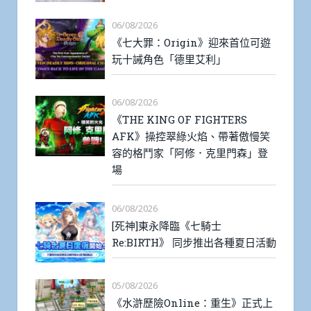
06/08/2026
《七大罪：Origin》迎來首位可遊
玩十誡角色「德里艾利」
06/08/2026
《THE KING OF FIGHTERS
AFK》操控翠綠火焰、帶著傲慢笑
容的格鬥家「阿修．克里門森」登
場
06/08/2026
[死神]東永降臨《七騎士
Re:BIRTH》 同步推出各種夏日活動
05/08/2026
《水滸歷險Online：重生》正式上