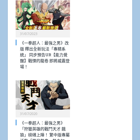
31/07/2023
《一拳超人：最強之男》改
版 釋出全新玩法「專精系
統」 同步預告UR【能力覺
醒】戰慄的龍卷 即將威震登
場！
31/07/2020
《一拳超人：最強之男》
「狩獵英雄的戰鬥天才 餓
狼」磅礡上陣！ 繁中版專屬