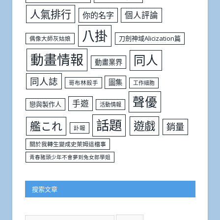
人氣排行
個人評論
你的名字
八掛
刀劍神域Alicization篇
偶像大師灰姑娘
動畫情報
同人
動畫業界
同人誌
圖集
哥布林殺手
工作細胞
聲優
手遊
戀與製作人
活動情報
話題
遊戲
艦これ
銷量
訃報
關於我轉生變成史萊姆這檔事
青春豬頭少年不會夢到兔女郎學姐
搜索文章