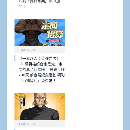
活動「夏日祭典」熱血加
開！
23/07/2020
《一拳超人：最強之男》
「S級英雄超合金黑光」定
向招募全新降臨！ 歡慶上線
200天 前夜祭紀念活動 精彩
「百抽福利」免費送！
13/07/2020