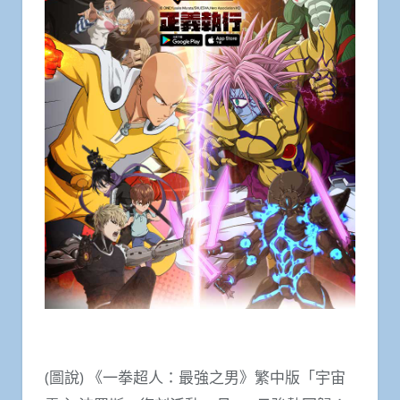
(圖說) 《一拳超人：最強之男》繁中版「宇宙