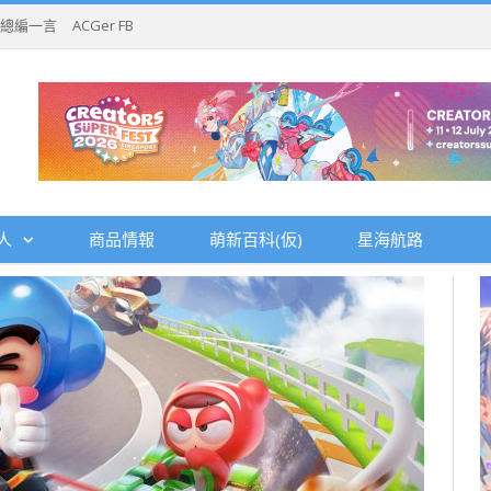
總編一言
ACGer FB
人
商品情報
萌新百科(仮)
星海航路