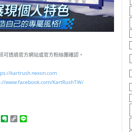
資訊可透過官方網站或官方粉絲團確認。
tps://kartrush.nexon.com
s://www.facebook.com/KartRushTW/
ger
Telegram
Evernote
Copy
Line
Link