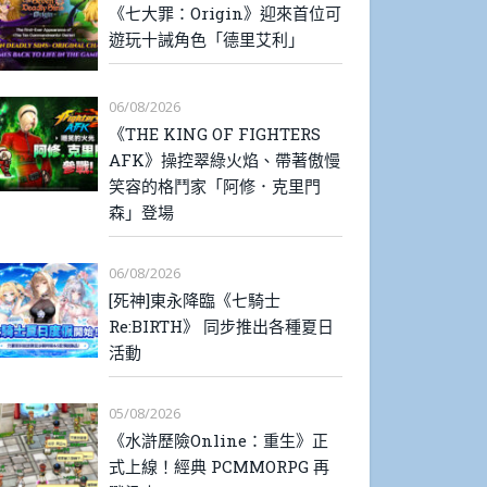
《七大罪：Origin》迎來首位可
遊玩十誡角色「德里艾利」
06/08/2026
《THE KING OF FIGHTERS
AFK》操控翠綠火焰、帶著傲慢
笑容的格鬥家「阿修．克里門
森」登場
06/08/2026
[死神]東永降臨《七騎士
Re:BIRTH》 同步推出各種夏日
活動
05/08/2026
《水滸歷險Online：重生》正
式上線！經典 PCMMORPG 再