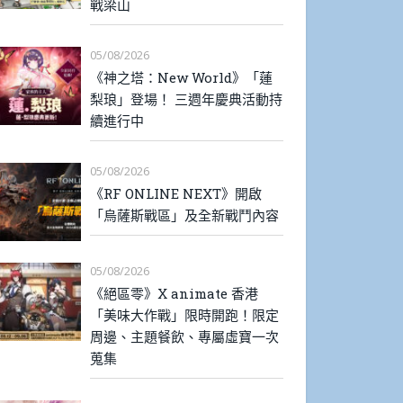
戰梁山
05/08/2026
《神之塔：New World》「蓮
梨琅」登場！ 三週年慶典活動持
續進行中
05/08/2026
《RF ONLINE NEXT》開啟
「烏薩斯戰區」及全新戰鬥內容
05/08/2026
《絕區零》X animate 香港
「美味大作戰」限時開跑！限定
周邊、主題餐飲、專屬虛寶一次
蒐集