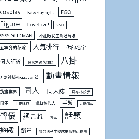
cosplay
FGO
Fate/stay night
Figure
LoveLive!
SAO
SSSS.GRIDMAN
不起眼女主角培育法
人氣排行
你的名字
五等分的花嫁
八掛
個人評論
偶像大師灰姑娘
動畫情報
刀劍神域Alicization篇
同人
同人誌
動畫業界
哥布林殺手
手遊
圖集
戀與製作人
工作細胞
活動情報
話題
聲優
艦これ
訃報
遊戲
銷量
關於我轉生變成史萊姆這檔事