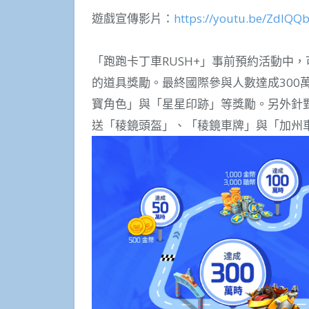
遊戲宣傳影片：
https://youtu.be/ZdlQQ
「跑跑卡丁車RUSH+」事前預約活動中
的道具獎勵。最終國際參與人數達成300
寶角色」與「星星印跡」等獎勵。另外針對在Go
送「稜鏡頭盔」、「稜鏡車牌」與「加州