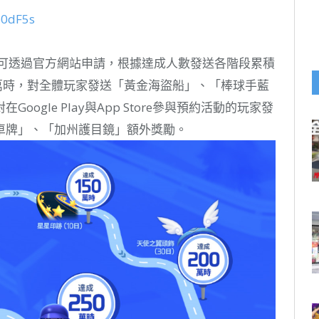
b0dF5s
，可透過官方網站申請，根據達成人數發送各階段累積
萬時，對全體玩家發送「黃金海盜船」、「棒球手藍
ogle Play與App Store參與預約活動的玩家發
車牌」、「加州護目鏡」額外獎勵。