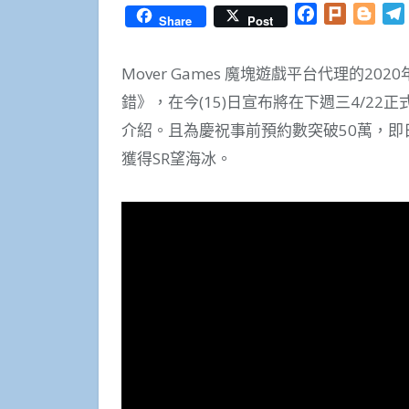
Facebook
Plurk
Blog
Share
Post
Mover Games 魔塊遊戲平台代理的2
錯》，在今(15)日宣布將在下週三4/2
介紹。且為慶祝事前預約數突破50萬，
獲得SR望海冰。