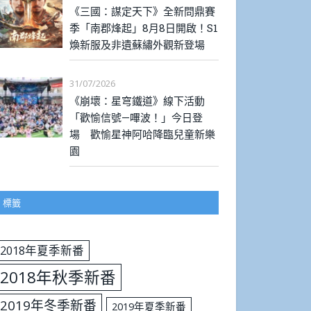
《三國：謀定天下》全新問鼎賽
季「南郡烽起」8月8日開啟！S1
煥新服及非遺蘇繡外觀新登場
31/07/2026
《崩壞：星穹鐵道》線下活動
「歡愉信號—嗶波！」今日登
場 歡愉星神阿哈降臨兒童新樂
園
標籤
2018年夏季新番
2018年秋季新番
2019年冬季新番
2019年夏季新番