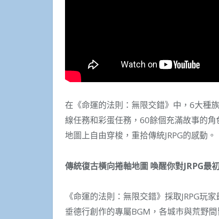
在《命運的法則：無限交錯》中，6大種
線任務和彩蛋任務，60餘個充滿故事的
地圖上自由穿梭，重拾傳統JRPG的感動。
傳統復古橫向捲軸地圖
喚醒你對
JRPG
最
《命運的法則：無限交錯》採取JRPG玩
垂德行創作的專屬BGM，各城市與荒野間