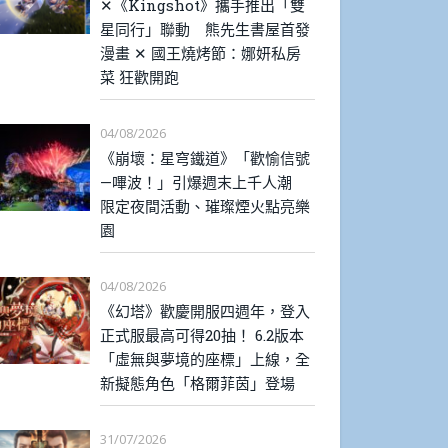
✕《Kingshot》攜手推出「雙
星同行」聯動 熊先生書屋首發
漫畫 ✕ 國王燒烤節：娜妍私房
菜 狂歡開跑
04/08/2026
《崩壞：星穹鐵道》「歡愉信號
—嗶波！」引爆週末上千人潮
限定夜間活動、璀璨煙火點亮樂
園
04/08/2026
《幻塔》歡慶開服四週年，登入
正式服最高可得20抽！ 6.2版本
「虛無與夢境的座標」上線，全
新擬態角色「格爾菲茵」登場
31/07/2026