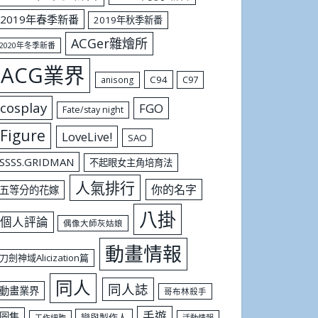
2019年春季新番
2019年秋季新番
ACGer雜燴所
2020年冬季新番
ACG業界
C94
C97
anisong
cosplay
FGO
Fate/stay night
Figure
LoveLive!
SAO
SSSS.GRIDMAN
不起眼女主角培育法
人氣排行
你的名字
五等分的花嫁
八掛
個人評論
偶像大師灰姑娘
動畫情報
刀劍神域Alicization篇
同人
同人誌
動畫業界
哥布林殺手
手遊
圖集
戀與製作人
工作細胞
活動情報