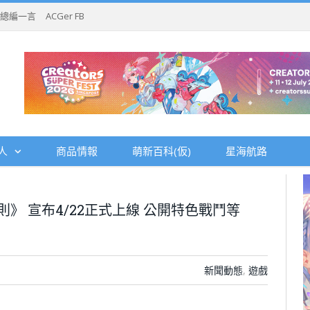
總編一言
ACGer FB
人
商品情報
萌新百科(仮)
星海航路
》 宣布4/22正式上線 公開特色戰鬥等
新聞動態
,
遊戲