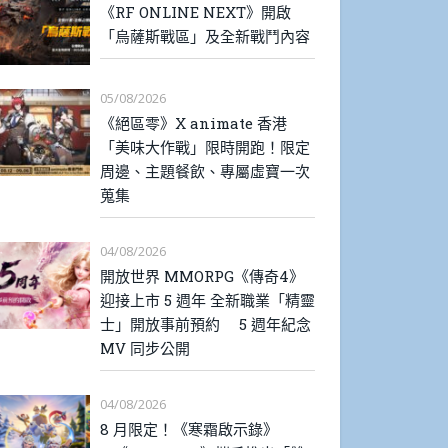
《RF ONLINE NEXT》開啟
「烏薩斯戰區」及全新戰鬥內容
05/08/2026
《絕區零》X animate 香港
「美味大作戰」限時開跑！限定
周邊、主題餐飲、專屬虛寶一次
蒐集
04/08/2026
開放世界 MMORPG《傳奇4》
迎接上市 5 週年 全新職業「精靈
士」開放事前預約 5 週年紀念
MV 同步公開
04/08/2026
8 月限定！《寒霜啟示錄》