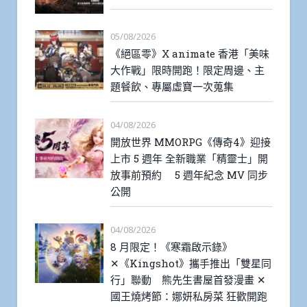
05/08/2026
《絕區零》X animate 香港「美味
大作戰」限時開跑！限定周邊、主
題餐飲、專屬虛寶一次蒐集
04/08/2026
開放世界 MMORPG《傳奇4》迎接
上市 5 週年 全新職業「精靈士」開
放事前預約 5 週年紀念 MV 同步
公開
04/08/2026
8 月限定！《寒霜啟示錄》
✕《Kingshot》攜手推出「雙星同
行」聯動 熊先生書屋首發漫畫 ✕
國王燒烤節：娜妍私房菜 狂歡開跑