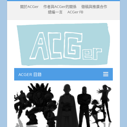
關於ACGer
作者與ACGer的關係
徵稿與推廣合作
總編一言
ACGer FB
ACGER 目錄