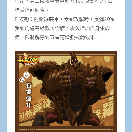
生命，第二段攻擊暴擊時有100%機率使主目
標受傷兩回合。
 被動：阿修羅裝甲。受到攻擊時，反彈20%
受到的傷害給敵人全體。永久增加自身生命
值。限制解除到五星可增強被動效果。