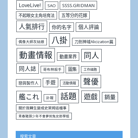
LoveLive!
SSSS.GRIDMAN
SAO
五等分的花嫁
不起眼女主角培育法
人氣排行
個人評論
你的名字
八掛
刀劍神域Alicization篇
偶像大師灰姑娘
動畫情報
同人
動畫業界
同人誌
圖集
哥布林殺手
工作細胞
聲優
手遊
戀與製作人
活動情報
話題
遊戲
艦これ
銷量
訃報
關於我轉生變成史萊姆這檔事
青春豬頭少年不會夢到兔女郎學姐
搜索文章