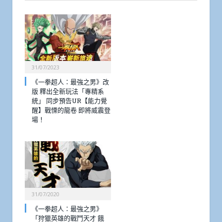
31/07/2023
《一拳超人：最強之男》改
版 釋出全新玩法「專精系
統」 同步預告UR【能力覺
醒】戰慄的龍卷 即將威震登
場！
31/07/2020
《一拳超人：最強之男》
「狩獵英雄的戰鬥天才 餓