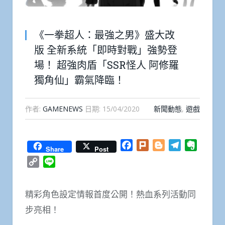
《一拳超人：最強之男》盛大改
版 全新系統「即時對戰」強勢登
場！ 超強肉盾「SSR怪人 阿修羅
獨角仙」霸氣降臨！
作者:
GAMENEWS
日期:
15/04/2020
新聞動態
,
遊戲
Facebook
Plurk
Blogger
Telegram
Everno
Share
Post
Copy
Line
Link
精彩角色設定情報首度公開！熱血系列活動同
步亮相！