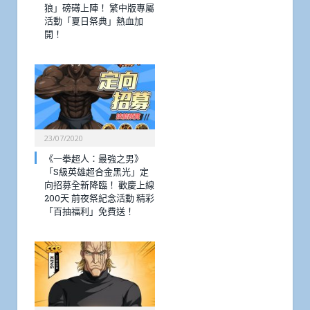
狼」磅礡上陣！ 繁中版專屬
活動「夏日祭典」熱血加
開！
23/07/2020
《一拳超人：最強之男》
「S級英雄超合金黑光」定
向招募全新降臨！ 歡慶上線
200天 前夜祭紀念活動 精彩
「百抽福利」免費送！