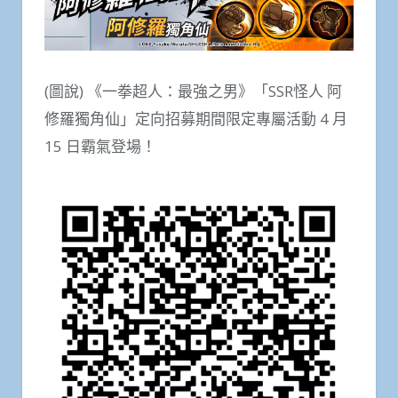
(圖說) 《一拳超人：最強之男》「SSR怪人 阿
修羅獨角仙」定向招募期間限定專屬活動 4 月
15 日霸氣登場！