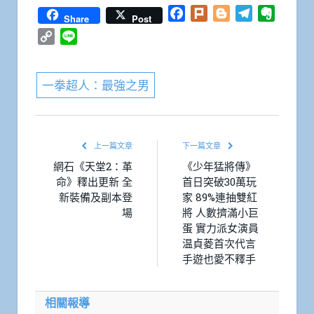
Facebook
Plurk
Blogger
Telegram
Everno
Share
Post
Copy
Line
Link
一拳超人：最強之男
上一篇文章
下一篇文章
網石《天堂2：革
《少年猛將傳》
命》釋出更新 全
首日突破30萬玩
新裝備及副本登
家 89%連抽雙紅
場
將 人數擠滿小巨
蛋 實力派女演員
温貞菱首次代言
手遊也愛不釋手
相關報導