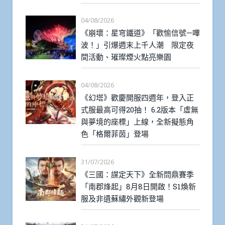
04/08/2026
《崩壞：星穹鐵道》「歡愉信號—嗶
波！」引爆週末上千人潮 限定夜
間活動、璀璨煙火點亮樂園
04/08/2026
《幻塔》歡慶開服四週年，登入正
式服最高可得20抽！ 6.2版本「虛無
與夢境的座標」上線，全新擬態角
色「格爾菲茵」登場
31/07/2026
《三國：謀定天下》全新問鼎賽季
「南郡烽起」8月8日開啟！S1煥新
服及非遺蘇繡外觀新登場