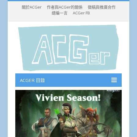
關於ACGer
作者與ACGer的關係
徵稿與推廣合作
總編一言
ACGer FB
ACGER 目錄