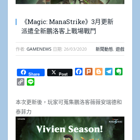
《Magic: ManaStrike》3月更新
派遣全新鵬洛客上戰場戰鬥
作者:
GAMENEWS
日期:
26/03/2020
新聞動態
,
遊戲
Facebook
Plurk
Blogger
Telegram
Everno
Share
Post
Copy
Line
Link
本次更新後，玩家可蒐集鵬洛客薇薇安瑞德和
泰菲力