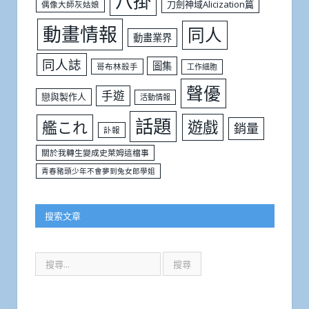
八掛
刀劍神域Alicization篇
偶像大師灰姑娘
動畫情報
同人
動畫業界
同人誌
圖集
哥布林殺手
工作細胞
聲優
手遊
戀與製作人
活動情報
話題
遊戲
艦これ
銷量
訃報
關於我轉生變成史萊姆這檔事
青春豬頭少年不會夢到兔女郎學姐
搜索文章