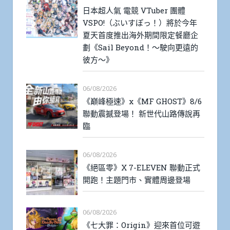
日本超人氣 電競 VTuber 團體
VSPO!（ぶいすぽっ！）將於今年
夏天首度推出海外期間限定餐廳企
劃《Sail Beyond！～駛向更遠的
彼方～》
06/08/2026
《巔峰極速》x《MF GHOST》8/6
聯動震撼登場！ 新世代山路傳說再
臨
06/08/2026
《絕區零》X 7-ELEVEN 聯動正式
開跑！主題門市、實體周邊登場
06/08/2026
《七大罪：Origin》迎來首位可遊