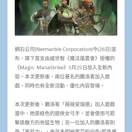
網石公司(Netmarble Corporation)今(26日)宣
布，旗下首支由威世智《魔法風雲會》授權的
《Magic: ManaStrike》3月25日加入全新內
容。本次更新後，兩位著名的鵬洛客加入遊
戲，同時也有全新活動、優化內容登場。
本次更新後，鵬洛客「薇薇安瑞德」加入遊戲
當中，她是綠色的遊俠女弓手，並會使用弓箭
擊退敵方的兇猛生物；另一位加入的鵬洛客則
是「泰菲力」，來自多明納里亞的白色/藍色魔