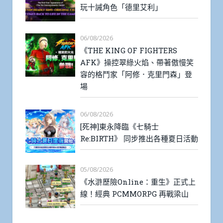
玩十誡角色「德里艾利」
06/08/2026
《THE KING OF FIGHTERS
AFK》操控翠綠火焰、帶著傲慢笑
容的格鬥家「阿修．克里門森」登
場
06/08/2026
[死神]東永降臨《七騎士
Re:BIRTH》 同步推出各種夏日活動
05/08/2026
《水滸歷險Online：重生》正式上
線！經典 PCMMORPG 再戰梁山