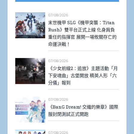
07/08/2026
末世機甲 SLG《機甲突襲：Titan
Rush》雙平台正式上線 化身肩負
重任的指揮官 展開一場攸關存亡的
命運決戰！
07/08/2026
《少女前線2：追放》主題活動「月
下安魂曲」古堡開放 精英人形「六
分儀」報到
07/08/2026
《BanG Dream! 交織的樂章》國際
服封閉測試正式開跑
07/08/2026