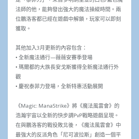
法師的他，能夠發出強大的魔法操縱時間。兩
位鵬洛客都已經在遊戲中解鎖，玩家可以即刻
獲取。
其他加入3月更新的內容包含：
• 全新魔法通行—薇薇安賽季登場
• 瑪爾都的大族長安戈斯獲得全新魔法通行外
觀
• 慶祝泰菲力登場，全新特惠活動展開
《Magic: ManaStrike》將《魔法風雲會》的
浩瀚宇宙以全新的快步調PvP戰略遊戲呈現。
在與鵬洛客的戰役敗北後，《魔法風雲會》中
最強大的反派角色「尼可波拉斯」創造一個平