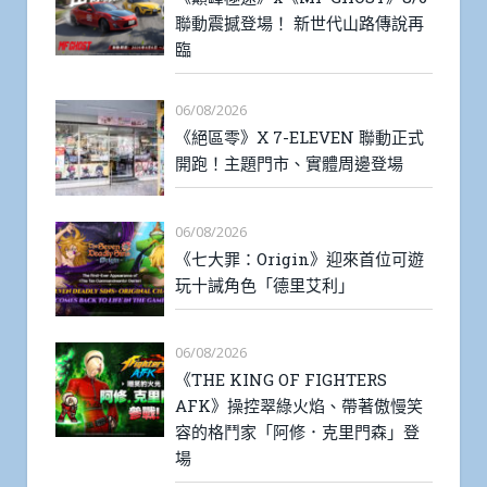
聯動震撼登場！ 新世代山路傳說再
臨
06/08/2026
《絕區零》X 7-ELEVEN 聯動正式
開跑！主題門市、實體周邊登場
06/08/2026
《七大罪：Origin》迎來首位可遊
玩十誡角色「德里艾利」
06/08/2026
《THE KING OF FIGHTERS
AFK》操控翠綠火焰、帶著傲慢笑
容的格鬥家「阿修．克里門森」登
場