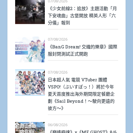
07/08/2026
《少女前線2：追放》主題活動「月
下安魂曲」古堡開放 精英人形「六
分儀」報到
07/08/2026
《BanG Dream! 交織的樂章》國際
服封閉測試正式開跑
07/08/2026
日本超人氣 電競 VTuber 團體
VSPO!（ぶいすぽっ！）將於今年
夏天首度推出海外期間限定餐廳企
劃《Sail Beyond！～駛向更遠的
彼方～》
06/08/2026
《巔峰極速》x《MF GHOST》8/6