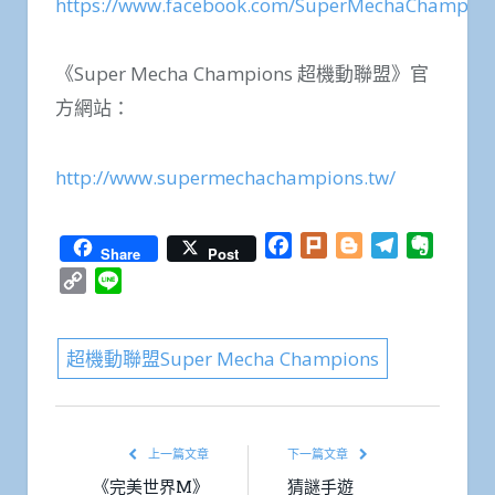
https://www.facebook.com/SuperMechaChampion
《Super Mecha Champions 超機動聯盟》官
方網站：
http://www.supermechachampions.tw/
Facebook
Plurk
Blogger
Telegram
Everno
Share
Post
Copy
Line
Link
超機動聯盟Super Mecha Champions
上一篇文章
下一篇文章
《完美世界M》
猜謎手遊