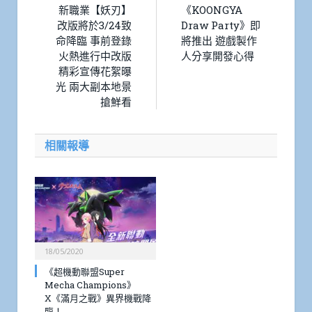
新職業【妖刃】
《KOONGYA
改版將於3/24致
Draw Party》即
命降臨 事前登錄
將推出 遊戲製作
火熱進行中改版
人分享開發心得
精彩宣傳花絮曝
光 兩大副本地景
搶鮮看
相關報導
18/05/2020
《超機動聯盟Super
Mecha Champions》
X《滿月之戰》異界機戰降
臨！