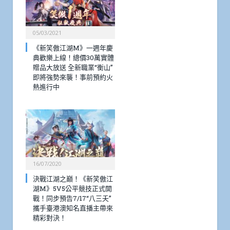
成」等特
色玩法
相關報導
05/03/2021
《新笑傲江湖M》一週年慶
典歡樂上線！總價30萬實體
贈品大放送 全新職業“衡山”
即將強勢來襲！事前預約火
熱進行中