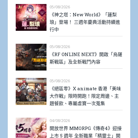
[死神]東永降臨《七騎士
Re:BIRTH》 同步推出各種夏日活動
05/08/2026
《水滸歷險Online：重生》正式上
線！經典 PCMMORPG 再戰梁山
05/08/2026
《神之塔：New World》「蓮梨
琅」登場！ 三週年慶典活動持續進
行中
05/08/2026
《RF ONLINE NEXT》開啟「烏薩
斯戰區」及全新戰鬥內容
05/08/2026