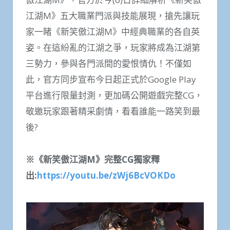
江湖M》五大職業門派與技能展現，搶先讓玩
家一睹《新笑傲江湖M》中經典職業的各自英
姿。在這紛亂的江湖之爭，玩家將成為江湖第
三勢力，參與各門派間的愛恨情仇！不僅如
此，官方同步宣布今日起正式於Google Play
平台進行限量封測，更加碼公開遊戲完整CG，
敬邀玩家跟著精采劇情，看看誰能一路笑到最
後?
※
《新笑傲江湖
M
》完整
CG
獨家釋
出
:
https://youtu.be/zWj6BcVOKDo