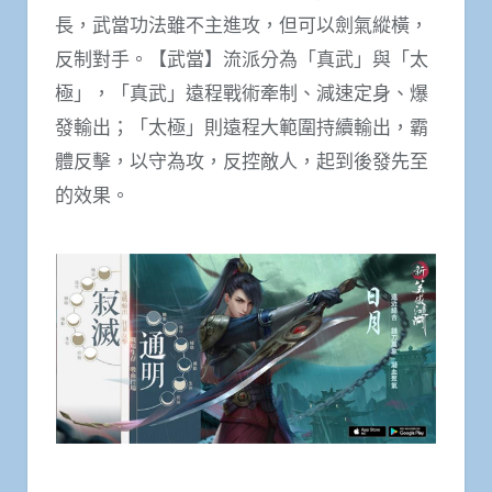
【武當】：劍氣縱橫反制為上
【武當】講究以靜制動，以柔克剛，以短勝
長，武當功法雖不主進攻，但可以劍氣縱橫，
反制對手。【武當】流派分為「真武」與「太
極」，「真武」遠程戰術牽制、減速定身、爆
發輸出；「太極」則遠程大範圍持續輸出，霸
體反擊，以守為攻，反控敵人，起到後發先至
的效果。