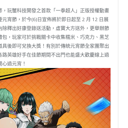
修，玩蟹科技開發之首款「一拳超人」正版授權動畫
節，於今(6)日宣佈將於即日起至 2 月 12 日展
內除釋出好康登錄送活動，虛寶大方送外，更舉辦節
禮包，玩家可於挑戰關卡中收集糯米、巧克力、黑芝
道具後即可兌換大獎！有別於傳統元宵節全家團聚出
各路英雄好手在佳節期間不出門也能盛大歡慶線上過
開心過元宵！