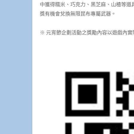
中獲得糯米、巧克力、黑芝麻、山楂等道
獎有機會兌換無限昆布專屬武器。
※ 元宵節企劃活動之獎勵內容以遊戲內實