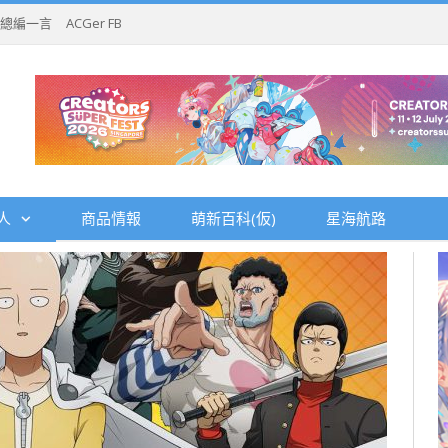
總編一言
ACGer FB
人
商品情報
萌新百科(仮)
星海航路