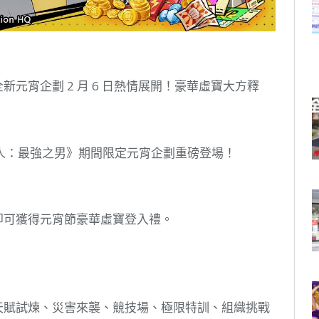
新元宵企劃 2 月 6 日熱情展開！豪華虛寶大方釋
人：最強之男》期間限定元宵企劃重磅登場！
即可獲得元宵節豪華虛寶登入禮。
天賦試煉、災害來襲、競技場、極限特訓、組織挑戰