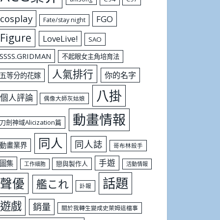
cosplay
FGO
Fate/stay night
Figure
LoveLive!
SAO
SSSS.GRIDMAN
不起眼女主角培育法
人氣排行
你的名字
五等分的花嫁
八掛
個人評論
偶像大師灰姑娘
動畫情報
刀劍神域Alicization篇
同人
同人誌
動畫業界
哥布林殺手
手遊
圖集
戀與製作人
工作細胞
活動情報
話題
聲優
艦これ
訃報
遊戲
銷量
關於我轉生變成史萊姆這檔事