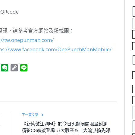
Rcode
資訊，請參考官方網站及粉絲團：
s://tw.onepunman.com/
tps://www.facebook.com/OnePunchManMobile/
ger
Telegram
Evernote
Copy
Line
Link
章
下一篇文章
交
《新笑傲江湖M》於今日火熱展開限量封測
出
精彩CG震撼登場 五大職業＆十大流派搶先曝