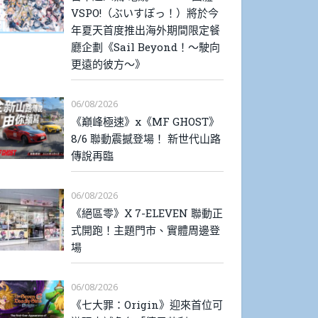
VSPO!（ぶいすぽっ！）將於今
年夏天首度推出海外期間限定餐
廳企劃《Sail Beyond！～駛向
更遠的彼方～》
06/08/2026
《巔峰極速》x《MF GHOST》
8/6 聯動震撼登場！ 新世代山路
傳說再臨
06/08/2026
《絕區零》X 7-ELEVEN 聯動正
式開跑！主題門市、實體周邊登
場
06/08/2026
《七大罪：Origin》迎來首位可