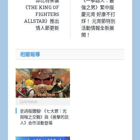
邱比特來襲
《一拳超人：最
《THE KING OF
強之男》繁中版
FIGHTERS
慶元宵 好康不打
ALLSTAR》推出
烊！ 元宵節特別
情人節更新
活動情報全新展
開！
相關報導
22/07/2020
史詩般體驗! 《七大罪：光
與暗之交戰》與《進擊的巨
人》合作活動登場