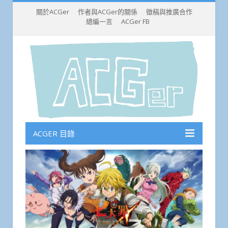
關於ACGer
作者與ACGer的關係
徵稿與推廣合作
總編一言
ACGer FB
ACGER 目錄