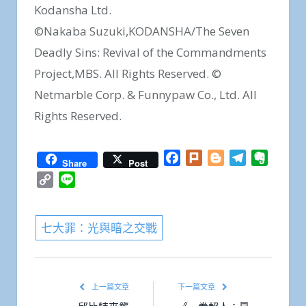
Kodansha Ltd.
©Nakaba Suzuki,KODANSHA/The Seven
Deadly Sins: Revival of the Commandments
Project,MBS. All Rights Reserved. ©
Netmarble Corp. & Funnypaw Co., Ltd. All
Rights Reserved.
Facebook
Plurk
Blogger
Telegram
Everno
Share
Post
Copy
Line
Link
七大罪：光與暗之交戰
上一篇文章
下一篇文章