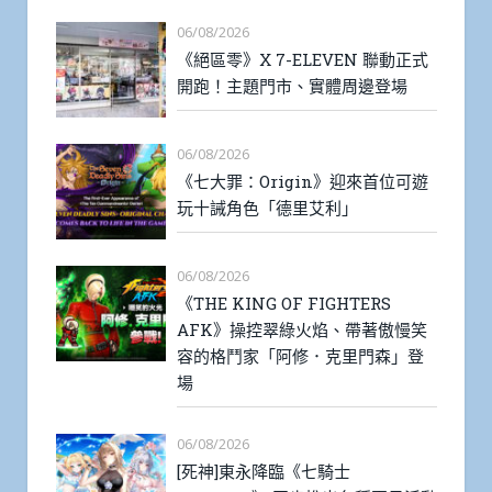
06/08/2026
《絕區零》X 7-ELEVEN 聯動正式
開跑！主題門市、實體周邊登場
06/08/2026
《七大罪：Origin》迎來首位可遊
玩十誡角色「德里艾利」
06/08/2026
《THE KING OF FIGHTERS
AFK》操控翠綠火焰、帶著傲慢笑
容的格鬥家「阿修．克里門森」登
場
06/08/2026
[死神]東永降臨《七騎士