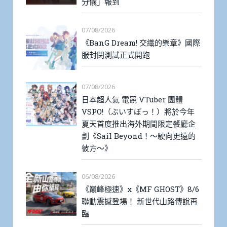
分儀」報到
07/08/2026
《BanG Dream! 交織的樂章》國際
服封閉測試正式開跑
07/08/2026
日本超人氣 電競 VTuber 團體
VSPO!（ぶいすぽっ！）將於今年
夏天首度推出海外期間限定餐廳企
劃《Sail Beyond！～駛向更遠的
彼方～》
06/08/2026
《巔峰極速》x《MF GHOST》8/6
聯動震撼登場！ 新世代山路傳說再
臨