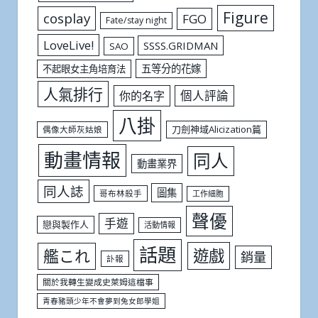
Figure
cosplay
FGO
Fate/stay night
LoveLive!
SSSS.GRIDMAN
SAO
五等分的花嫁
不起眼女主角培育法
人氣排行
個人評論
你的名字
八掛
刀劍神域Alicization篇
偶像大師灰姑娘
動畫情報
同人
動畫業界
同人誌
圖集
哥布林殺手
工作細胞
聲優
手遊
戀與製作人
活動情報
話題
遊戲
艦これ
銷量
訃報
關於我轉生變成史萊姆這檔事
青春豬頭少年不會夢到兔女郎學姐