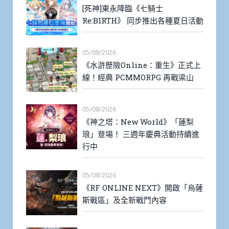
[死神]東永降臨《七騎士
Re:BIRTH》 同步推出各種夏日活動
05/08/2026
《水滸歷險Online：重生》正式上
線！經典 PCMMORPG 再戰梁山
05/08/2026
《神之塔：New World》「蓮梨
琅」登場！ 三週年慶典活動持續進
行中
05/08/2026
《RF ONLINE NEXT》開啟「烏薩
斯戰區」及全新戰鬥內容