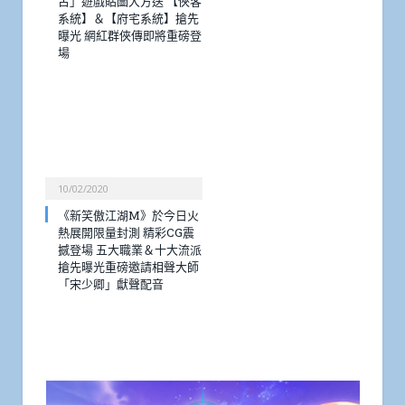
古」遊戲貼圖大方送 【俠客
系統】＆【府宅系統】搶先
曝光 網紅群俠傳即將重磅登
場
10/02/2020
《新笑傲江湖M》於今日火
熱展開限量封測 精彩CG震
撼登場 五大職業＆十大流派
搶先曝光重磅邀請相聲大師
「宋少卿」獻聲配音