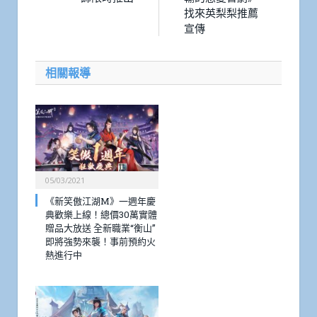
找來英梨梨推薦
宣傳
相關報導
05/03/2021
《新笑傲江湖M》一週年慶
典歡樂上線！總價30萬實體
贈品大放送 全新職業“衡山”
即將強勢來襲！事前預約火
熱進行中