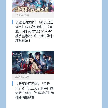
16/07/2020
決戰江湖之巔！《新笑傲江
湖M》5V5公平競技正式開
戰！同步預告7/17“八三夭”
攜手臺港澳知名直播主帶來
精彩對決！
20/03/2020
《新笑傲江湖M》「許瑋
甯」＆「八三夭」聯手打造
遊戲主題曲 【外觀系統】萌
翻登場搶鮮看