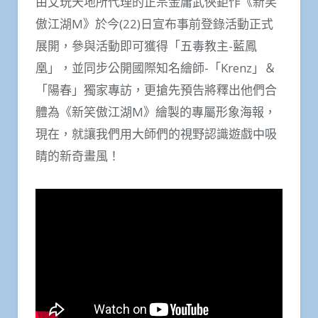
由艾玩天地所代理的正宗金庸武俠鉅作《新笑
傲江湖M》於今(22)日宣布事前登錄活動正式
展開，參與活動即可獲得「五毒教主-藍鳳
凰」，並同步公開國際知名繪師-「Krenz」＆
「陽春」獨家專訪，更搶先預告將釋出他們合
體為《新笑傲江湖M》繪製的專屬形象海報，
現在，就讓我們用大師們的視野認識遊戲中吸
睛的新奇畫風！