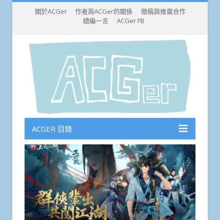
關於ACGer
作者與ACGer的關係
徵稿與推廣合作
總編一言
ACGer FB
ACGER 目錄