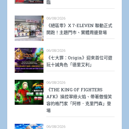
臨
06/08/2026
《絕區零》X 7-ELEVEN 聯動正式
開跑！主題門市、實體周邊登場
06/08/2026
《七大罪：Origin》迎來首位可遊
玩十誡角色「德里艾利」
06/08/2026
《THE KING OF FIGHTERS
AFK》操控翠綠火焰、帶著傲慢笑
容的格鬥家「阿修．克里門森」登
場
06/08/2026