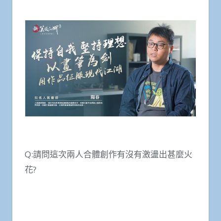
Q:請問這次兩人合體創作有沒有激盪出甚麼火
花?