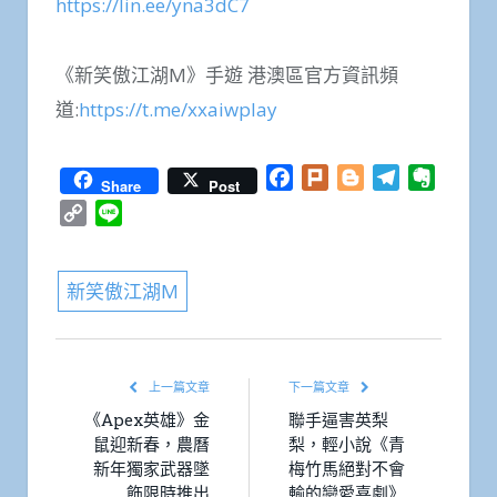
https://lin.ee/yna3dC7
《新笑傲江湖M》手遊 港澳區官方資訊頻
道:
https://t.me/xxaiwplay
Facebook
Plurk
Blogger
Telegram
Everno
Share
Post
Copy
Line
Link
新笑傲江湖M
上一篇文章
下一篇文章
《Apex英雄》金
聯手逼害英梨
鼠迎新春，農曆
梨，輕小說《青
新年獨家武器墜
梅竹馬絕對不會
飾限時推出
輸的戀愛喜劇》