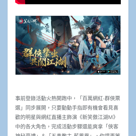
事前登錄活動火熱開跑中，「百萬網紅-群俠票
選」同步展開，只要動動手指即有機會看見喜
歡的明星與網紅直播主飾演《新笑傲江湖M》
中的各大角色，完成活動步驟還能爽拿「俠客
神秘豪禮」＆「五毒教主-藍鳳凰」，你還再等