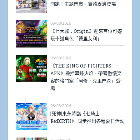
開跑！主題門市、實體周邊登場
06/08/2026
《七大罪：Origin》迎來首位可遊
玩十誡角色「德里艾利」
06/08/2026
《THE KING OF FIGHTERS
AFK》操控翠綠火焰、帶著傲慢笑
容的格鬥家「阿修．克里門森」登
場
06/08/2026
[死神]東永降臨《七騎士
Re:BIRTH》 同步推出各種夏日活動