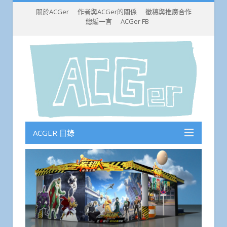
關於ACGer
作者與ACGer的關係
徵稿與推廣合作
總編一言
ACGer FB
ACGER 目錄