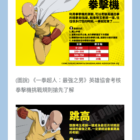
(圖說) 《一拳超人：最強之男》英雄協會考核
拳擊機挑戰規則搶先了解