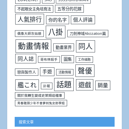
五等分的花嫁
不起眼女主角培育法
人氣排行
個人評論
你的名字
八掛
刀劍神域Alicization篇
偶像大師灰姑娘
動畫情報
同人
動畫業界
同人誌
圖集
哥布林殺手
工作細胞
聲優
手遊
戀與製作人
活動情報
話題
遊戲
艦これ
銷量
訃報
關於我轉生變成史萊姆這檔事
青春豬頭少年不會夢到兔女郎學姐
搜索文章