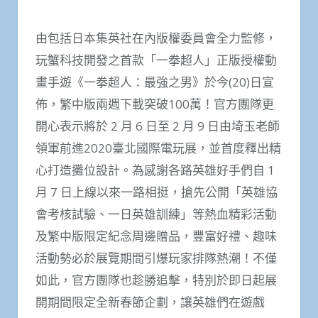
由包括日本集英社在內版權委員會全力監修，
玩蟹科技開發之首款「一拳超人」正版授權動
畫手遊《一拳超人：最強之男》於今(20)日宣
佈，繁中版兩週下載突破100萬！官方團隊更
開心表示將於 2 月 6 日至 2 月 9 日由埼玉老師
領軍前進2020臺北國際電玩展，並首度釋出精
心打造攤位設計。為感謝各路英雄好手們自 1
月 7 日上線以來一路相挺，搶先公開「英雄協
會考核試驗、一日英雄訓練」等熱血精彩活動
及繁中版限定紀念周邊贈品，豐富好禮、趣味
活動勢必於展覽期間引爆玩家排隊熱潮！不僅
如此，官方團隊也趁勝追擊，特別於即日起展
開期間限定全新春節企劃，讓英雄們在遊戲