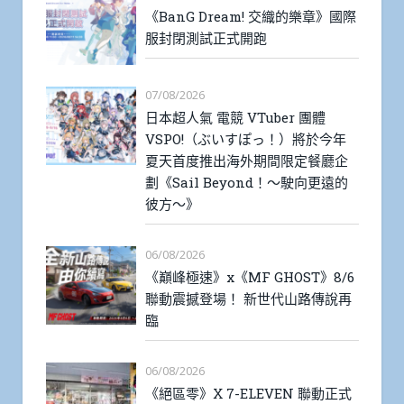
《BanG Dream! 交織的樂章》國際
服封閉測試正式開跑
07/08/2026
日本超人氣 電競 VTuber 團體
VSPO!（ぶいすぽっ！）將於今年
夏天首度推出海外期間限定餐廳企
劃《Sail Beyond！～駛向更遠的
彼方～》
06/08/2026
《巔峰極速》x《MF GHOST》8/6
聯動震撼登場！ 新世代山路傳說再
臨
06/08/2026
《絕區零》X 7-ELEVEN 聯動正式