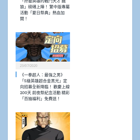
「狩獵英雄的戰鬥天才 餓
狼」磅礡上陣！ 繁中版專屬
活動「夏日祭典」熱血加
開！
23/07/2020
《一拳超人：最強之男》
「S級英雄超合金黑光」定
向招募全新降臨！ 歡慶上線
200天 前夜祭紀念活動 精彩
「百抽福利」免費送！