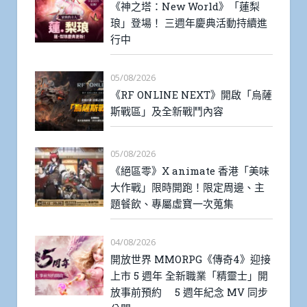
《神之塔：New World》「蓮梨
琅」登場！ 三週年慶典活動持續進
行中
05/08/2026
《RF ONLINE NEXT》開啟「烏薩
斯戰區」及全新戰鬥內容
05/08/2026
《絕區零》X animate 香港「美味
大作戰」限時開跑！限定周邊、主
題餐飲、專屬虛寶一次蒐集
04/08/2026
開放世界 MMORPG《傳奇4》迎接
上市 5 週年 全新職業「精靈士」開
放事前預約 5 週年紀念 MV 同步