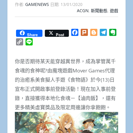
作者:
GAMENEWS
日期:
13/01/2020
ACGN
,
新聞動態
,
遊戲
Facebook
Plurk
Blogger
Telegram
Everno
Share
Post
Copy
Line
Link
你是否期待某天能穿越異世界，成為掌管萬千
食魂的食神呢?由魔塊遊戲Mover Games代理
的治癒系美食擬人手遊《食物語》於今(13)日
宣布正式開啟事前登錄活動！現在加入事前登
錄，直接獲得本地化食魂－【滷肉飯】，還有
更多精美虛寶獎品及限定周邊讓你拿飽飽。