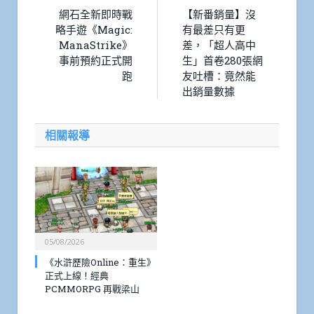
網石全新即時戰
【新番銷量】沒
略手遊《Magic:
有最差只有更
ManaStrike》
差，「超人高中
事前預約正式開
生」首卷280張網
跑
友吐槽：竟然能
出銷量數據
相關報導
05/08/2026
《水滸歷險Online：重生》
正式上線！經典
PCMMORPG 再戰梁山