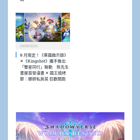
04/08/2026
8 月限定！《寒霜啟示錄》
✕《Kingshot》攜手推出
「雙星同行」聯動 熊先生
書屋首發漫畫 ✕ 國王燒烤
節：娜妍私房菜 狂歡開跑