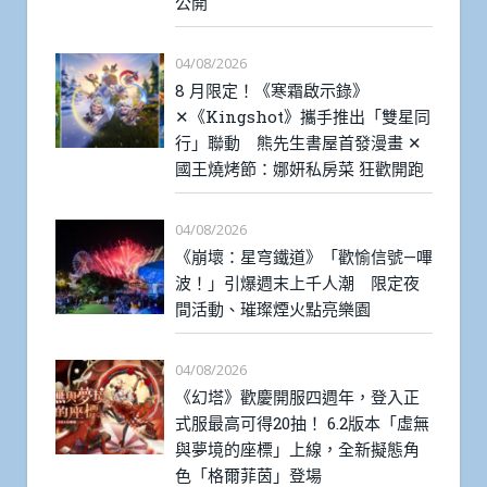
公開
04/08/2026
8 月限定！《寒霜啟示錄》
✕《Kingshot》攜手推出「雙星同
行」聯動 熊先生書屋首發漫畫 ✕
國王燒烤節：娜妍私房菜 狂歡開跑
04/08/2026
《崩壞：星穹鐵道》「歡愉信號—嗶
波！」引爆週末上千人潮 限定夜
間活動、璀璨煙火點亮樂園
04/08/2026
《幻塔》歡慶開服四週年，登入正
式服最高可得20抽！ 6.2版本「虛無
與夢境的座標」上線，全新擬態角
色「格爾菲茵」登場