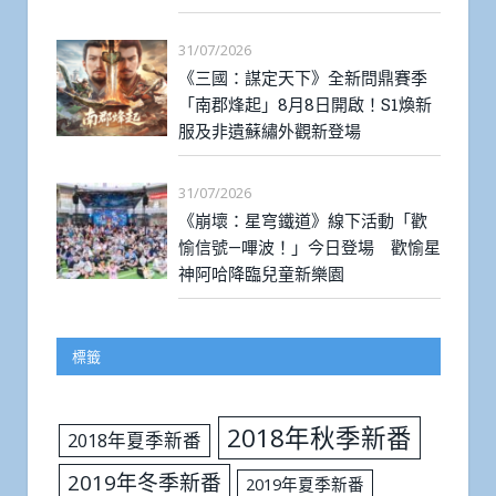
31/07/2026
《三國：謀定天下》全新問鼎賽季
「南郡烽起」8月8日開啟！S1煥新
服及非遺蘇繡外觀新登場
31/07/2026
《崩壞：星穹鐵道》線下活動「歡
愉信號—嗶波！」今日登場 歡愉星
神阿哈降臨兒童新樂園
標籤
2018年秋季新番
2018年夏季新番
2019年冬季新番
2019年夏季新番