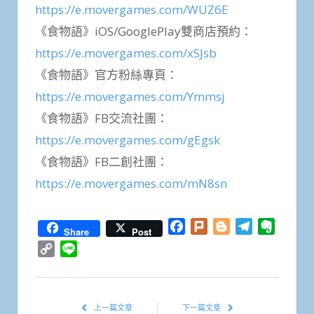
https://e.movergames.com/WUZ6E
《食物語》iOS/GooglePlay雙商店預約：
https://e.movergames.com/xSJsb
《食物語》官方粉絲專頁：
https://e.movergames.com/Ymmsj
《食物語》FB交流社團：
https://e.movergames.com/gEgsk
《食物語》FB二創社團：
https://e.movergames.com/mN8sn
Facebook
Plurk
Blogger
Telegram
Everno
Share
Post
Copy
Line
Link
上一篇文章
下一篇文章