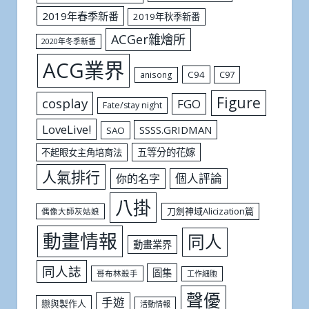
2019年春季新番
2019年秋季新番
ACGer雜燴所
2020年冬季新番
ACG業界
C94
C97
anisong
Figure
cosplay
FGO
Fate/stay night
LoveLive!
SSSS.GRIDMAN
SAO
五等分的花嫁
不起眼女主角培育法
人氣排行
個人評論
你的名字
八掛
刀劍神域Alicization篇
偶像大師灰姑娘
動畫情報
同人
動畫業界
同人誌
圖集
哥布林殺手
工作細胞
聲優
手遊
戀與製作人
活動情報