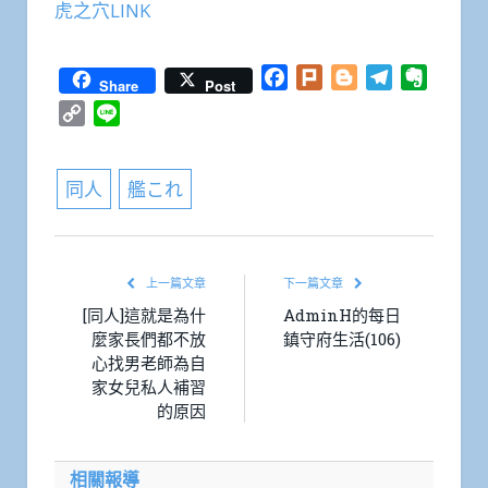
虎之穴LINK
Facebook
Plurk
Blogger
Telegram
Everno
Share
Post
Copy
Line
Link
同人
艦これ
上一篇文章
下一篇文章
[同人]這就是為什
AdminH的每日
麼家長們都不放
鎮守府生活(106)
心找男老師為自
家女兒私人補習
的原因
相關報導