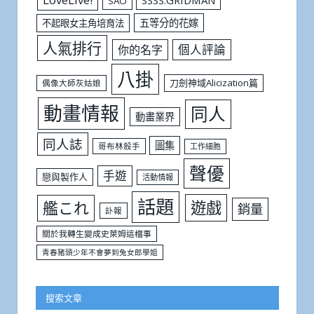
SSSS.GRIDMAN
SAO
五等分的花嫁
不起眼女主角培育法
人氣排行
個人評論
你的名字
八掛
刀劍神域Alicization篇
偶像大師灰姑娘
動畫情報
同人
動畫業界
同人誌
圖集
哥布林殺手
工作細胞
聲優
手遊
戀與製作人
活動情報
話題
遊戲
艦これ
銷量
訃報
關於我轉生變成史萊姆這檔事
青春豬頭少年不會夢到兔女郎學姐
搜索文章