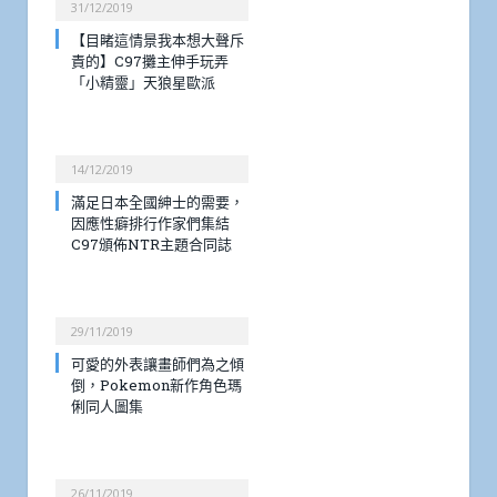
31/12/2019
【目睹這情景我本想大聲斥
責的】C97攤主伸手玩弄
「小精靈」天狼星歐派
14/12/2019
滿足日本全國紳士的需要，
因應性癖排行作家們集結
C97頒佈NTR主題合同誌
29/11/2019
可愛的外表讓畫師們為之傾
倒，Pokemon新作角色瑪
俐同人圖集
26/11/2019