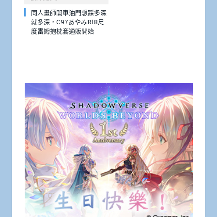
同人畫師開車油門想踩多深
就多深，C97あやみR18尺
度雷姆抱枕套通販開始