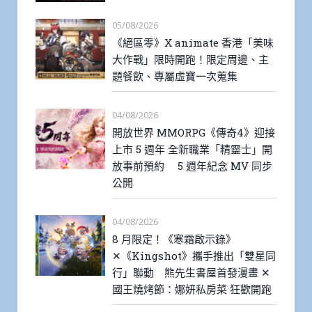
05/08/2026
《絕區零》X animate 香港「美味
大作戰」限時開跑！限定周邊、主
題餐飲、專屬虛寶一次蒐集
04/08/2026
開放世界 MMORPG《傳奇4》迎接
上市 5 週年 全新職業「精靈士」開
放事前預約 5 週年紀念 MV 同步
公開
04/08/2026
8 月限定！《寒霜啟示錄》
✕《Kingshot》攜手推出「雙星同
行」聯動 熊先生書屋首發漫畫 ✕
國王燒烤節：娜妍私房菜 狂歡開跑