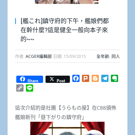
[艦これ]鎮守府的下午，艦娘們都
在幹什麼?這是健全一般向本子來
的~~
作者:
ACGER編輯部
日期:
15/09/2015
全年齡
,
同人
Facebook
Plurk
Blogger
Telegram
Everno
Share
Post
Copy
Line
Link
這次介紹的是社團【うらもの屋】在C88頒佈
艦娘新刊「昼下がりの鎮守府」