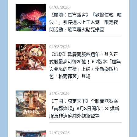
04/08/2026
《崩壞：星穹鐵道》「歡愉信號—嗶
波！」引爆週末上千人潮 限定夜
間活動、璀璨煙火點亮樂園
04/08/2026
《幻塔》歡慶開服四週年，登入正
式服最高可得20抽！ 6.2版本「虛無
與夢境的座標」上線，全新擬態角
色「格爾菲茵」登場
31/07/2026
《三國：謀定天下》全新問鼎賽季
「南郡烽起」8月8日開啟！S1煥新
服及非遺蘇繡外觀新登場
31/07/2026